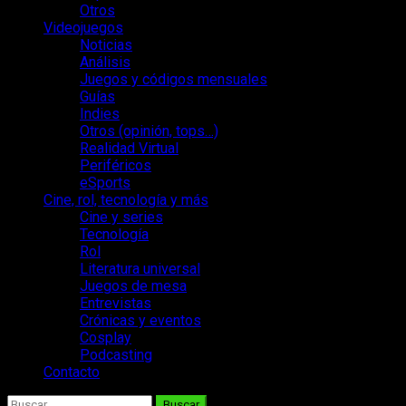
Otros
Videojuegos
Noticias
Análisis
Juegos y códigos mensuales
Guías
Indies
Otros (opinión, tops…)
Realidad Virtual
Periféricos
eSports
Cine, rol, tecnología y más
Cine y series
Tecnología
Rol
Literatura universal
Juegos de mesa
Entrevistas
Crónicas y eventos
Cosplay
Podcasting
Contacto
Buscar: