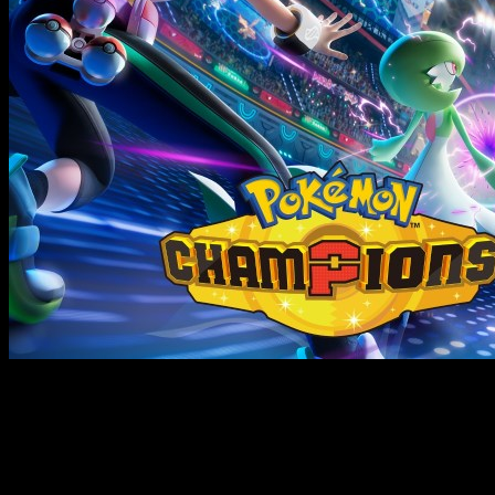
Los fans de la saga
Pokemon
están de enhorabuena. Aunque
se anunció hace tiempo, no ha sido hasta hace escasos
minutos que se ha confirmado la
fecha
de
lanzamiento
de
Pokemon Champions
. Sí, ya podemos marcar día en el
calendario en el que llegará el juego. Recordemos que llegará