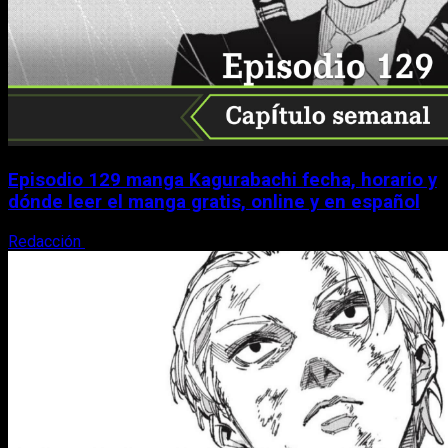
Episodio 129 manga Kagurabachi fecha, horario y
dónde leer el manga gratis, online y en español
Redacción
9 de agosto, 2026