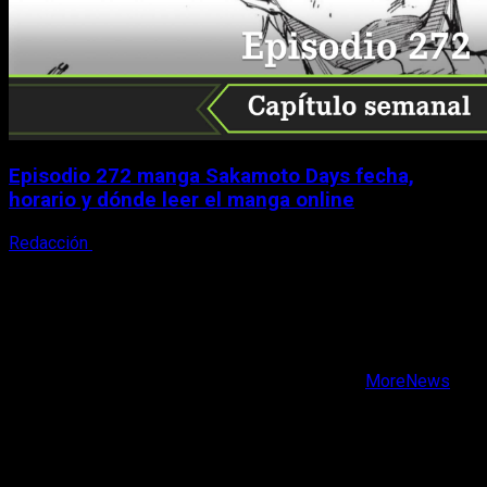
Episodio 272 manga Sakamoto Days fecha,
horario y dónde leer el manga online
Redacción
9 de agosto, 2026
X
Facebook
Instagram
Youtube
Copyright © Todos los derechos reservados.
|
MoreNews
por AF themes.