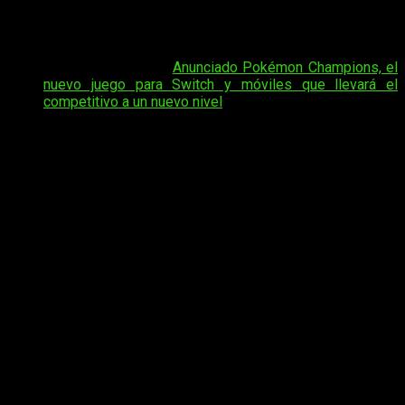
a Nintendo Switch y dispositivos móviles
. Además,
recordemos que el juego será gratuito. Vamos allá con todos
los detalles.
Tal vez te interese:
Anunciado Pokémon Champions, el
nuevo juego para Switch y móviles que llevará el
competitivo a un nuevo nivel
El anuncio de la
fecha
de
lanzamiento
de
Pokemon
Champions
viene acompañado de un
tráiler nuevo
. Justo
debajo de estas líneas os dejamos con el metraje, que no
hace otra cosa que elevarnos las ganas de poder probar ya el
juego.
Anota la fecha de Pokemon Champions