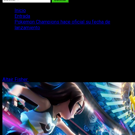
Inicio
Entrada
Pokemon Champions hace oficial su fecha de
lanzamiento
Pokemon Champions hace oficial su
fecha de lanzamiento
Los fans de Pokemon están de enhorabuena: ya se ha
revelado la fecha oficial del lanzamiento de Pokemon
Champions
Altair Fisher
24 de marzo, 2026
2 minutos de lectura