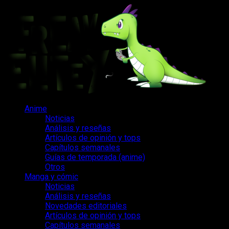
Saltar
al
contenido
Menú
Anime
principal
Noticias
Análisis y reseñas
Artículos de opinión y tops
Capítulos semanales
Guías de temporada (anime)
Otros
Manga y cómic
Noticias
Análisis y reseñas
Novedades editoriales
Artículos de opinión y tops
Capítulos semanales