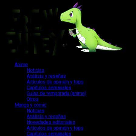
Saltar
al
contenido
Menú
Anime
principal
Noticias
Análisis y reseñas
Artículos de opinión y tops
Capítulos semanales
Guías de temporada (anime)
Otros
Manga y cómic
Noticias
Análisis y reseñas
Novedades editoriales
Artículos de opinión y tops
Capítulos semanales