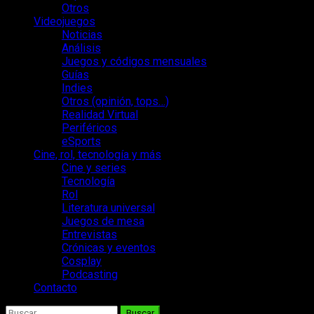
Otros
Videojuegos
Noticias
Análisis
Juegos y códigos mensuales
Guías
Indies
Otros (opinión, tops…)
Realidad Virtual
Periféricos
eSports
Cine, rol, tecnología y más
Cine y series
Tecnología
Rol
Literatura universal
Juegos de mesa
Entrevistas
Crónicas y eventos
Cosplay
Podcasting
Contacto
Buscar: