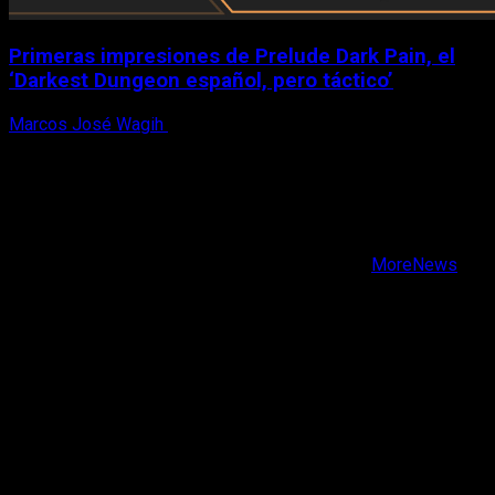
Primeras impresiones de Prelude Dark Pain, el
‘Darkest Dungeon español, pero táctico’
Marcos José Wagih
6 de agosto, 2026
X
Facebook
Instagram
Youtube
Copyright © Todos los derechos reservados.
|
MoreNews
por AF themes.