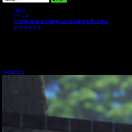
Inicio
Entrada
Pikmin llega a Málaga con la Gamepolis como
protagonista
Pikmin llega a Málaga con la Gamepolis
como protagonista
Nintendo viste Málaga de colores Pikmin como patrocinador
del festival de videojuegos Gamepolis con varias sorpresas.
Redacción
14 de julio, 2023
3 minutos de lectura