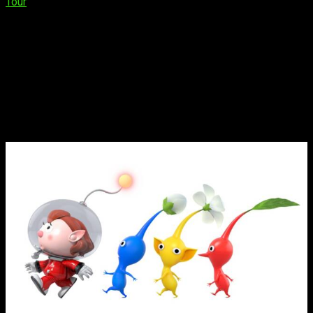
Tour
hará su parada en Gamepolis
, llevando consigo una
gran variedad de juegos para que los visitantes puedan
disfrutar de la experiencia de Nintendo Switch. El stand de
Nintendo, con más de 1.000 metros cuadrados, ofrecerá a los
asistentes la oportunidad de jugar a más de una veintena de
títulos de la compañía en más de 100 puestos de juego.
Nintendo viste Málaga de colores
Pikmin
con la Gamepolis