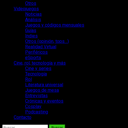
Otros
Videojuegos
Noticias
Análisis
Juegos y códigos mensuales
Guías
Indies
Otros (opinión, tops…)
Realidad Virtual
Periféricos
eSports
Cine, rol, tecnología y más
Cine y series
Tecnología
Rol
Literatura universal
Juegos de mesa
Entrevistas
Crónicas y eventos
Cosplay
Podcasting
Contacto
Buscar: