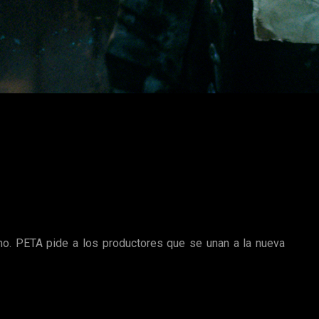
tros efectos digitales para dar vida a los animales en lugar de
 del Caribe: La venganza de Salazar
contaron con un mono
apunta a que
el animal sufrió con el viaje
de Estados Unidos a
pedido públicamente al productor
Jerry Bruckheimer
y a los
ales, que pueden ser sustituidos perfectamente por
CGI
.
o. PETA pide a los productores que se unan a la nueva
sería
Joe Suffredini
de
Avian Entertainment
, incumpliendo el
s cuantas veces debido a las malas condiciones de higiene de
ear su ambiente.