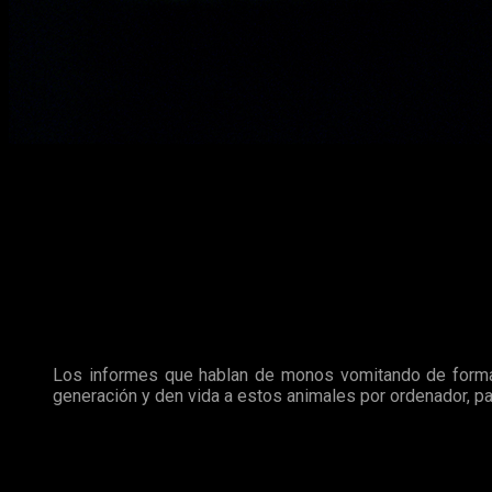
PETA
, la organización de
Personas por el Trato Ético de los A
reales.
Hace unos días el famoso medio británico
The Sun,
ha publi
capuchino para ciertas escenas, lamentablemente el animal tr
Australia ya que son muy sensibles a esos cambios.
A esa información se le une la que ha dado
The Hollywood Re
estudios
Walt Disney
que cesen en el uso de animales en los 
Los informes que hablan de monos vomitando de forma 
generación y den vida a estos animales por ordenador, p
Además, la organización recién nombrada tiene claro la perso
Animal Wefare Act
, ya que aseguran que el
Departamento d
los animales y las instalaciones en las que están, pidiendo qu