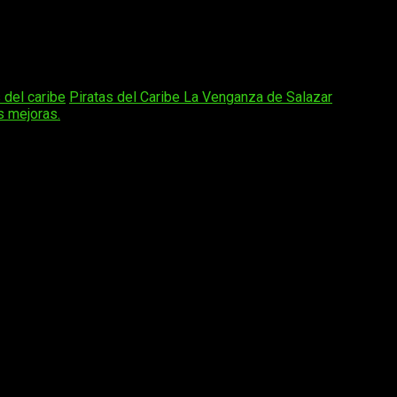
 un comunicado en el que pedían que usaran a su talentosos ac
 que hicieron oídos sordos.
 del caribe
Piratas del Caribe La Venganza de Salazar
s mejoras.
os obligatorios están marcados con
*