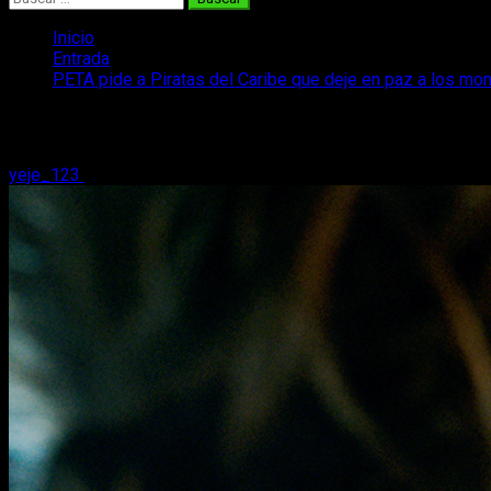
Inicio
Entrada
PETA pide a Piratas del Caribe que deje en paz a los mo
PETA pide a Piratas del Caribe que deje
yeje_123
3 de junio, 2017
2 minutos de lectura