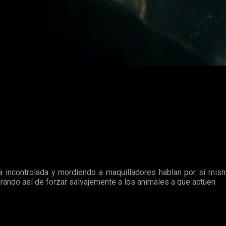
nimales
le ha pedido a
Disney
y al productor que utilicen
CGI
y o
cado un artículo explicando que durante el rodaje de
Piratas
as el rodaje de algunas escenas vomitaba repetidamente. Todo 
porter
,
PETA (
Personas por el Trato Ético de los Animales
)
ha 
rodajes, ya que se trata de un estrés innecesario para los anim
incontrolada y mordiendo a maquilladores hablan por sí mism
arando así de forzar salvajemente a los animales a que actúen
na que ha causado el malestar de los anmales, el responsable 
e Agricultura estadounidense
le ha llamado la atención una
e tengan condiciones veterinario y mejores instalaciones para cr