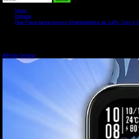
Inicio
Entrada
One Piece lanza nuevos Smartwatches de Luffy, Zoro y S
One Piece lanza nuevos Smartwatches de
Línea exclusiva de relojes inteligentes, inspirada en el arco d
Alfredo Sesma
26 de agosto, 2025
3 minutos de lectura