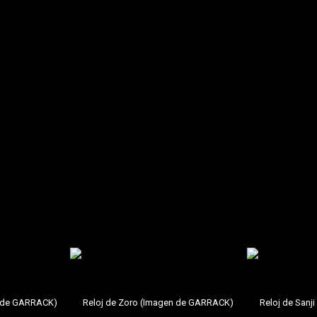
nalizadas.
El modo de entrenamiento incluye gráficos exclus
bién son temáticos para cada personaje.
ara el seguimiento de calorías
. Cuando el ritmo cardíaco supe
as calorías
. Sus espadas se iluminan cuando el ritmo cardíac
da característica se ilumina en la pantalla
, completando una 
n de GARRACK)
Reloj de Zoro (Imagen de GARRACK)
Reloj de San