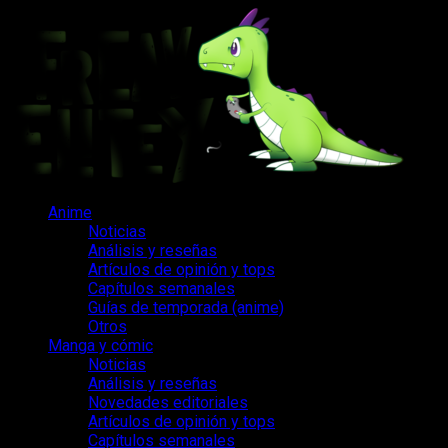
Saltar
al
contenido
Menú
Anime
principal
Noticias
Análisis y reseñas
Artículos de opinión y tops
Capítulos semanales
Guías de temporada (anime)
Otros
Manga y cómic
Noticias
Análisis y reseñas
Novedades editoriales
Artículos de opinión y tops
Capítulos semanales