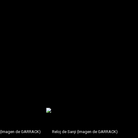
ivos, y el monitor de frecuencia cardíaca reacciona a los
ra las 100 pulsaciones,
el gráfico de su icónica técnica Gear
o se acelera. Por último,
el modelo de Sanji, de color azul,
experiencia que combina funcionalidad, diseño y el espíritu del
ji (Imagen de GARRACK)
Reloj de Sanji (Imagen de GARRACK)