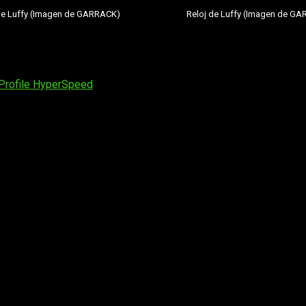
de Luffy (Imagen de GARRACK)
Reloj de Luffy (Imagen de G
Profile HyperSpeed
os obligatorios están marcados con
*