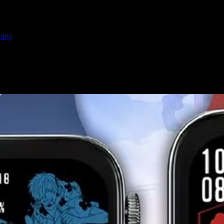
anji
 Luffy, Zoro y Sanji
e Egghead Island, desarrollada por la marca de estilo de vida GA