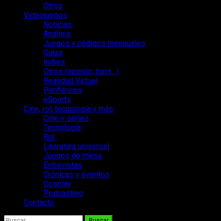
Otros
Videojuegos
Noticias
Análisis
Juegos y códigos mensuales
Guías
Indies
Otros (opinión, tops…)
Realidad Virtual
Periféricos
eSports
Cine, rol, tecnología y más
Cine y series
Tecnología
Rol
Literatura universal
Juegos de mesa
Entrevistas
Crónicas y eventos
Cosplay
Podcasting
Contacto
Buscar: