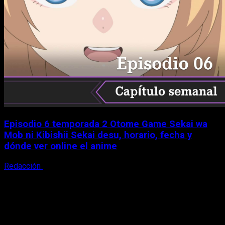
Episodio 6 temporada 2 Otome Game Sekai wa
Mob ni Kibishii Sekai desu, horario, fecha y
dónde ver online el anime
Redacción
5 de agosto, 2026
X
Facebook
Instagram
Youtube