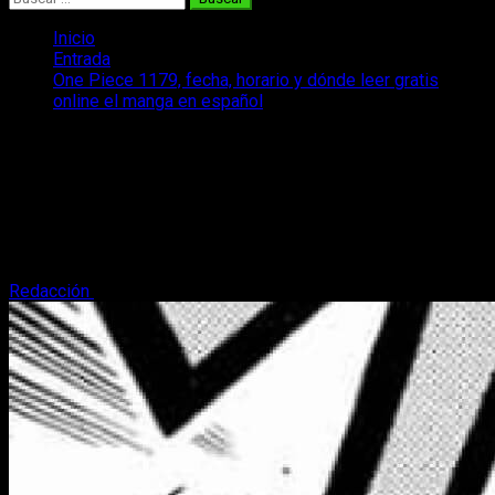
Inicio
Entrada
One Piece 1179, fecha, horario y dónde leer gratis
online el manga en español
One Piece 1179, fecha, horario y dónde
leer gratis online el manga en español
Os contamos todo lo que necesitáis saber para disfrutar sin
problema del episodio 1178 del manga de One Piece en
español y gratis.
Redacción
25 de marzo, 2026
3 minutos de lectura