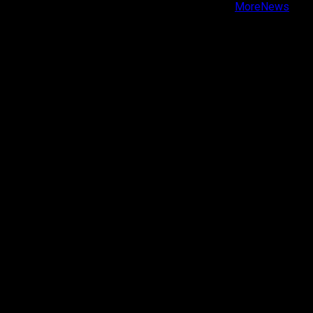
Copyright © Todos los derechos reservados.
|
MoreNews
por AF themes.