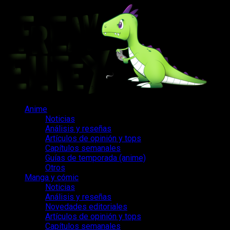
Saltar
al
contenido
Menú
Anime
principal
Noticias
Análisis y reseñas
Artículos de opinión y tops
Capítulos semanales
Guías de temporada (anime)
Otros
Manga y cómic
Noticias
Análisis y reseñas
Novedades editoriales
Artículos de opinión y tops
Capítulos semanales