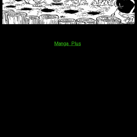
El
capítulo 1179 del manga
de
One Piece
se lanzará
el
domingo 5 de abril de 2026
. Se podrá hacer desde la app
gratuita, o la web, de
Manga Plus
. En lo que respecta al
horario, el oficial es:
España (Península y Baleares)
: a las
17:00
horas
España (Islas Canarias)
: a las
16:00
horas
Argentina
: a las
13:00
horas
Uruguay
: a las
13:00
horas
Brasil
(hora de Brasília): a las
13:00
horas
Chile
: a las
13:00
horas
Paraguay
: a las
13:00
horas
República Dominicana
: a las
12:00
horas
Puerto Rico
: a las
12:00
horas
Venezuela
: a las
12:00
horas
Bolivia
: a las
12:00
horas
Cuba
: a las
12:00
horas
Colombia
: a las
11:00
horas
Ecuador
: a las
11:00
horas