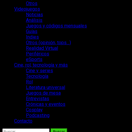
Otros
Videojuegos
Noticias
Análisis
Juegos y códigos mensuales
Guías
Indies
Otros (opinión, tops…)
Realidad Virtual
Periféricos
eSports
Cine, rol, tecnología y más
Cine y series
Tecnología
Rol
Literatura universal
Juegos de mesa
Entrevistas
Crónicas y eventos
Cosplay
Podcasting
Contacto
Buscar: