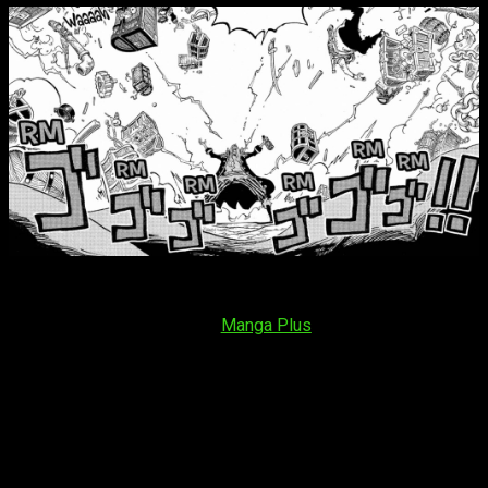
El
capítulo 1165 del manga
de
One Piece
se lanzará
el
domingo 9 de noviembre de 2025
. Se podrá hacer desde
la app gratuita, o la web, de
Manga Plus
. En lo que respecta al
horario, el oficial es:
España (Península y Baleares)
: a las
16:00
horas
España (Islas Canarias)
: a las
15:00
horas
Argentina
: a las
12:00
horas
Uruguay
: a las
12:00
horas
Brasil
(hora de Brasília): a las
12:00
horas
Chile
: a las
12:00
horas