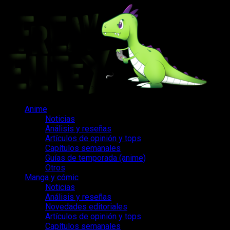
Saltar
al
contenido
Menú
Anime
principal
Noticias
Análisis y reseñas
Artículos de opinión y tops
Capítulos semanales
Guías de temporada (anime)
Otros
Manga y cómic
Noticias
Análisis y reseñas
Novedades editoriales
Artículos de opinión y tops
Capítulos semanales