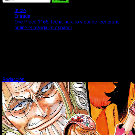
Inicio
Entrada
One Piece 1165, fecha, horario y dónde leer gratis
online el manga en español
One Piece 1165, fecha, horario y dónde
leer gratis online el manga en español
Retomamos el ritmo habitual y volvemos con la fecha y
horario del episodio 1165 del manga One Piece, además de
dónde y cómo leer gratis.
Redacción
29 de octubre, 2025
4 minutos de lectura