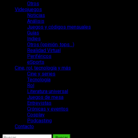
Otros
Videojuegos
Noticias
Análisis
Juegos y códigos mensuales
Guías
Indies
Otros (opinión, tops…)
Realidad Virtual
Periféricos
eSports
Cine, rol, tecnología y más
Cine y series
Tecnología
Rol
Literatura universal
Juegos de mesa
Entrevistas
Crónicas y eventos
Cosplay
Podcasting
Contacto
Buscar: