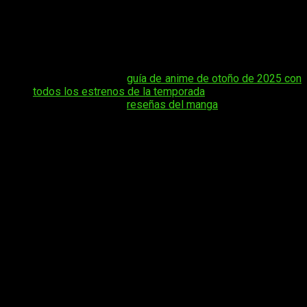
esperando saber
cuándo, dónde y cómo leer gratis online
en español el capítulo 1165 del manga
One Piece
, aquí
encontrarás toda la información necesaria para no perderte
nada de la próxima entrega de las aventuras de Luffy y los
Sombrero de Paja.
Tal vez te interese:
guía de anime de otoño de 2025 con
todos los estrenos de la temporada
.
Tal vez te interese:
reseñas del manga
El manga de Eiichiro Oda sigue siendo uno de los más
populares del mundo, y su historia continúa expandiéndose
con giros inesperados y batallas que marcan la diferencia.
Mientras los acontecimientos en Egghead Island alcanzan un
punto crítico, los seguidores de
One Piece
esperan con
ansias el nuevo capítulo para descubrir qué pasará con sus
personajes favoritos en este emocionante viaje hacia el
tesoro más grande del mundo.
One Piece
1165, fecha de estreno,
horario y dónde leer gratis online el
manga en español