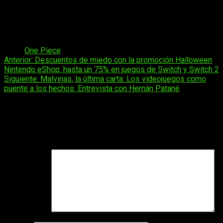
creatividad sin perder coherencia narrativa.
La obra de
Oda continúa expandiendo su universo, adaptándose a los
tiempos sin abandonar su identidad única dentro de la historia
del shōnen.
Tags:
One Piece
Navegación
Anterior:
Descuentos de miedo con la promoción Halloween
Nintendo eShop: hasta un 75% en juegos de Switch y Switch 2
de
Siguiente:
Malvinas, la última carta: Los videojuegos como
entradas
puente a los hechos. Entrevista con Hernán Patané
Deja una respuesta
Tu dirección de correo electrónico no será publicada.
Los
campos obligatorios están marcados con
*
Comentario
*