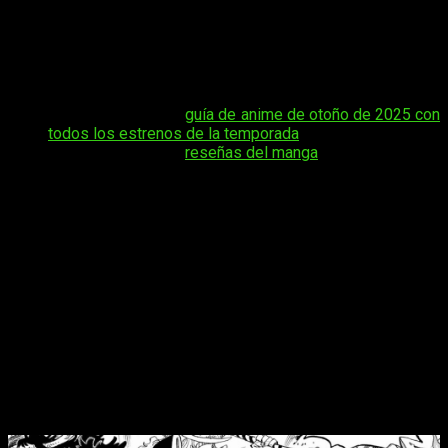
gratis online en español el capítulo 1163 del manga
One
Piece
, aquí encontrarás toda la información que necesitas
para estar al día sin perderte nada. El arco actual mantiene a la
comunidad en vilo con revelaciones, batallas estratégicas y
momentos que prometen cambiar el rumbo de la historia.
Tal vez te interese:
guía de anime de otoño de 2025 con
todos los estrenos de la temporada
.
Tal vez te interese:
reseñas del manga
En esta nota te explicaremos de forma clara y sencilla la
fecha exacta en que podrás leer el nuevo capítulo, el horario
en el que estará disponible según tu región y las plataformas
oficiales donde seguir las aventuras de Luffy y su tripulación
de manera legal en español. Así podrás disfrutar de la obra
sin problemas y estar al tanto de cada detalle nuevo que trae
esta entrega.
One Piece
1163, fecha de estreno,
horario y dónde leer gratis online el
manga en español