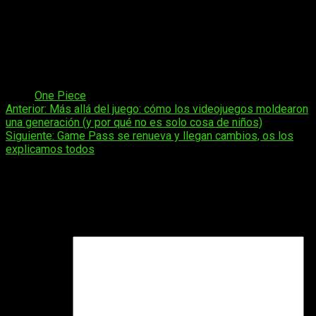
La franquicia ha logrado expandirse mucho más allá del
manga y el anime, con películas, videojuegos, novelas y
proyectos especiales. El más reciente salto al formato de
acción real mostró la capacidad de la obra para atraer a
nuevas audiencias.
Esa diversidad de productos refleja su
enorme influencia en la cultura popular global
.
Tags:
One Piece
Navegación
Anterior:
Más allá del juego: cómo los videojuegos moldearon
una generación (y por qué no es solo cosa de niños)
de
Siguiente:
Game Pass se renueva y llegan cambios, os los
entradas
explicamos todos
Deja una respuesta
Tu dirección de correo electrónico no será publicada.
Los
campos obligatorios están marcados con
*