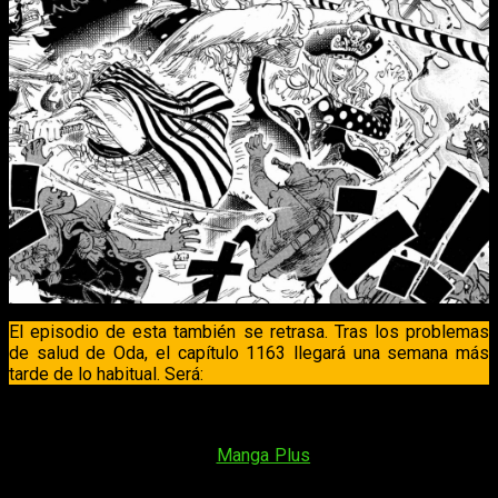
El episodio de esta también se retrasa. Tras los problemas
de salud de Oda, el capítulo 1163 llegará una semana más
tarde de lo habitual. Será:
El
capítulo 1163 del manga
de
One Piece
se lanzará
el
domingo 26 de octubre de 2025
. Se podrá hacer desde la
app gratuita, o la web, de
Manga Plus
. En lo que respecta al
horario, el oficial es: