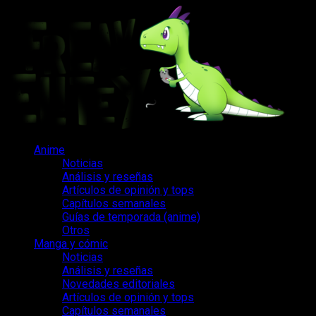
Saltar
al
contenido
Menú
Anime
principal
Noticias
Análisis y reseñas
Artículos de opinión y tops
Capítulos semanales
Guías de temporada (anime)
Otros
Manga y cómic
Noticias
Análisis y reseñas
Novedades editoriales
Artículos de opinión y tops
Capítulos semanales