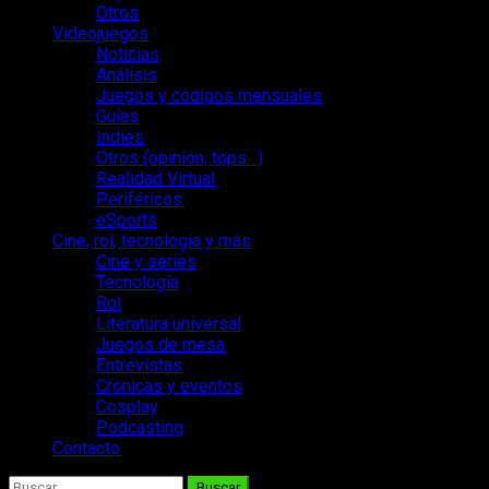
Otros
Videojuegos
Noticias
Análisis
Juegos y códigos mensuales
Guías
Indies
Otros (opinión, tops…)
Realidad Virtual
Periféricos
eSports
Cine, rol, tecnología y más
Cine y series
Tecnología
Rol
Literatura universal
Juegos de mesa
Entrevistas
Crónicas y eventos
Cosplay
Podcasting
Contacto
Buscar: