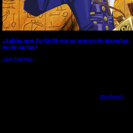
¿Sabías que Yu-Gi-Oh era un manga de apuestas,
no de cartas?
Jose Martinez
6 de agosto, 2026
X
Facebook
Instagram
Youtube
Copyright © Todos los derechos reservados.
|
MoreNews
por AF themes.