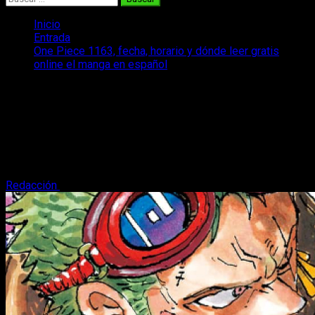
Inicio
Entrada
One Piece 1163, fecha, horario y dónde leer gratis
online el manga en español
One Piece 1163, fecha, horario y dónde
leer gratis online el manga en español
Retomamos el ritmo habitual y volvemos con la fecha y
horario del episodio 1163 del manga One Piece, además de
dónde y cómo leer gratis.
Redacción
1 de octubre, 2025
4 minutos de lectura