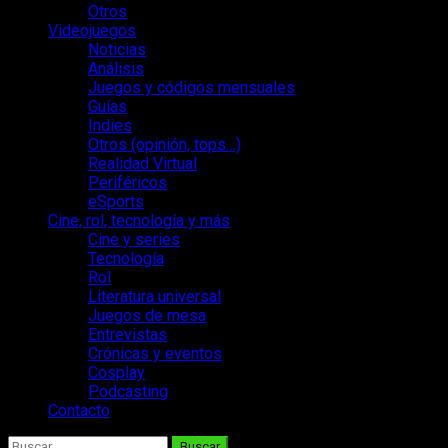
Otros
Videojuegos
Noticias
Análisis
Juegos y códigos mensuales
Guías
Indies
Otros (opinión, tops…)
Realidad Virtual
Periféricos
eSports
Cine, rol, tecnología y más
Cine y series
Tecnología
Rol
Literatura universal
Juegos de mesa
Entrevistas
Crónicas y eventos
Cosplay
Podcasting
Contacto
Buscar: