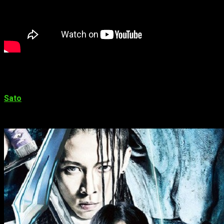
Bleach
como
live-action
El encargado de encarnar al personaje de
Ichigo Kurosaki
se
Sato
, director que ha dirigido otros
live-action
muy conocidos 
El largometraje adaptará el arco argumental «El Shinigami sust