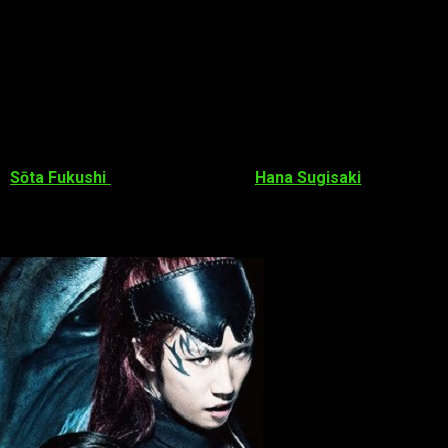
rá
Sōta Fukushi
(
As the Gods Will
)
y
Hana Sugisaki
(
Toire no Pi
como
Gantz
,
Death Note: El nuevo mundo
o
I am a Hero
. Su es
ituto», que abarca desde el primer volumen del manga hasta el oc