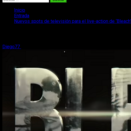
Inicio
Entrada
Nuevos spots de televisión para el live-action de ‘Bleach’
Nuevos spots de televisión para el live-a
Diego77
15 de junio, 2018
2 minutos de lectura