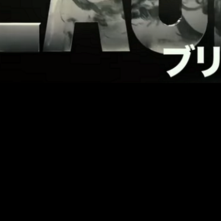
para televisión del
live-action
basado en el manga
Bleach
. Co
 Canción que está compuesta por la popular banda de J-rock
Ale
mo
20 de julio
.