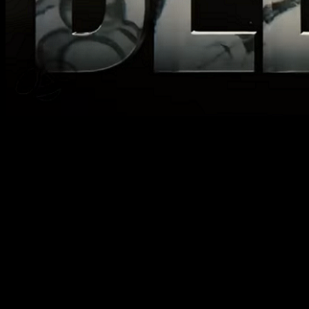
Más datos en forma de vídeo
Desde
Warner Bros
se ha mostrado, hoy viernes, tres
spots
previa del tema principal de la película llamado
Mosquito Bite
.
El
live-action
de
Bleach
llegará a los cines japoneses el próxi