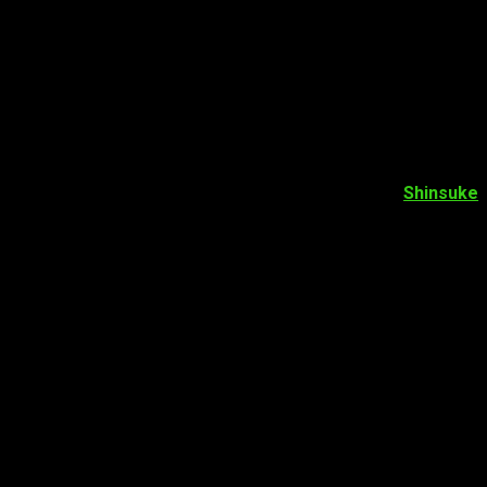
eta
) será
Rukia Kuchiki
. La película será dirigida por
Shinsuke
treno en cines japoneses será el
20 de julio
del presente año
tavo.