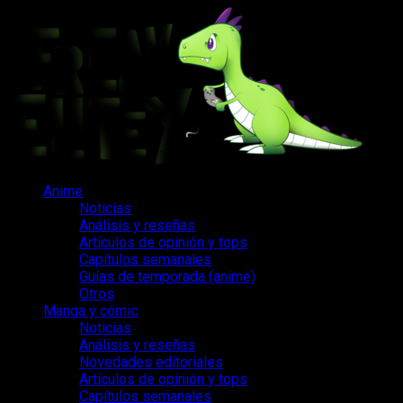
Saltar
al
contenido
Menú
Anime
principal
Noticias
Análisis y reseñas
Artículos de opinión y tops
Capítulos semanales
Guías de temporada (anime)
Otros
Manga y cómic
Noticias
Análisis y reseñas
Novedades editoriales
Artículos de opinión y tops
Capítulos semanales