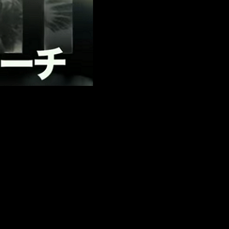
ncretamente, el segundo y tercer vídeo es acompañado por la
xandros
.