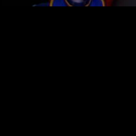
Square Enix ha lanzado un
nuevo tráiler
con avances sobre
el próximo
Kingdom Hearts 2.8 HD Final Chapter Prologue
en el que vemos un poco más el argumento en el que se
basará el título en sí.
El 24 de enero de 2017 tendremos en las tiendas la nueva
remasterización
Kingdom Hearts 2.8 HD Final Chapter
Prologue
, un título en el que Square Enix y Disney ensamblan
diversas entregas para ofrecerlas en
alta definición
para
aquellos jugadores menos avezados con la saga, pero
también para aquellos más veteranos.
Con este título pretenden hacer de prólogo para el capítulo
final que llegará con Kingdom Hearts III. Juego del que
todavía se espera una fecha de lanzamiento que parece, será
en el próximo año 2017 y donde concluirá la fase de la Saga
del Buscador de la Oscuridad.
Uno de los reinos que se visitarán durante el juego / Imagen:
Square Enix
Acompañado por el tema “
Simple And Clean – Ray of Hope