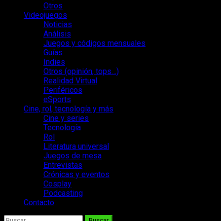
Otros
Videojuegos
Noticias
Análisis
Juegos y códigos mensuales
Guías
Indies
Otros (opinión, tops…)
Realidad Virtual
Periféricos
eSports
Cine, rol, tecnología y más
Cine y series
Tecnología
Rol
Literatura universal
Juegos de mesa
Entrevistas
Crónicas y eventos
Cosplay
Podcasting
Contacto
Buscar: