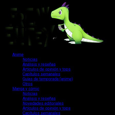
Saltar
al
contenido
Menú
Anime
principal
Noticias
Análisis y reseñas
Artículos de opinión y tops
Capítulos semanales
Guías de temporada (anime)
Otros
Manga y cómic
Noticias
Análisis y reseñas
Novedades editoriales
Artículos de opinión y tops
Capítulos semanales