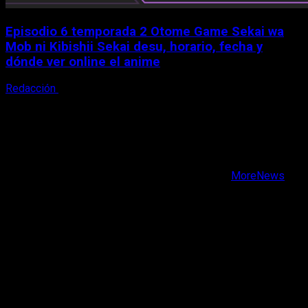
Episodio 6 temporada 2 Otome Game Sekai wa
Mob ni Kibishii Sekai desu, horario, fecha y
dónde ver online el anime
Redacción
5 de agosto, 2026
X
Facebook
Instagram
Youtube
Copyright © Todos los derechos reservados.
|
MoreNews
por AF themes.