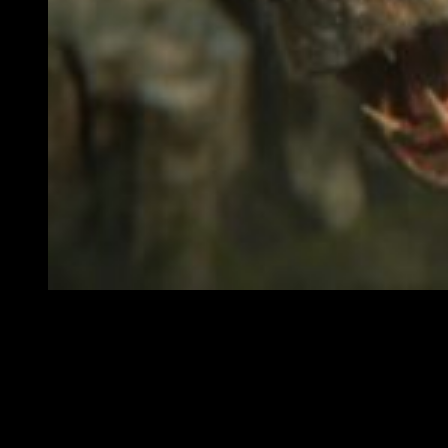
En el tráiler podemos ver los nuevos paisajes de The Eld
Comentarios de los directores
Pete Hines
,
vicepresidente de marketing en Bethesda,
resaltó
la oportunidad de poder trabajar de nueva cuenta en algo
relacionado con The Elder Scrolls III Morrowind
, sobre
todo por el cariño que le tienenal juego lanzado en 2002.