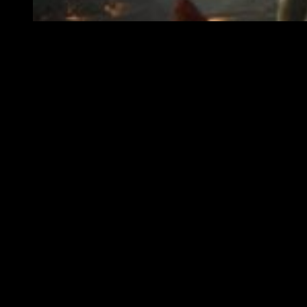
En The Elder Scrolls Online: Morrowind habrá nuevos en
Contenido de la expansión
The Elder Scrolls Online: Morrowind
contendrá una
historia de treinta horas, una nueva clase,
Warden
, que es
similar a un druida o mago del bosque, y un nuevo modo
arena PvP 4v4v4 llamado Battlegrounds
The Elder Scrolls Online: Morrowind
llegará el
6 de junio a
PS4, Xbox One y PC, en dos ediciones con precios
diferentes.
Sinopsis
The Elder Scrolls Online es un videojuego de rol
multijugador masivo en línea en desarrollo por
ZeniMax Online Studios y editado y distribuido
por Bethesda Softworks