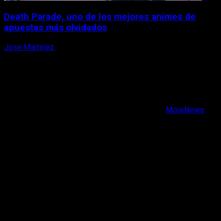
Death Parade, uno de los mejores animes de
apuestas más olvidados
Jose Martinez
7 de agosto, 2026
X
Facebook
Instagram
Youtube
Copyright © Todos los derechos reservados.
|
MoreNews
por AF themes.