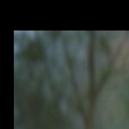
que reflejarán las condiciones existentes 700 años
antes de
The Elder Scrolls III: Morrowind
, el juego sobre el
que se basa esta expansión
. Aun así
el video no solo incluye
los paisajes que podremos ver a partir del 6 de junio, también
contiene algunas opiniones de los responsables del juego.