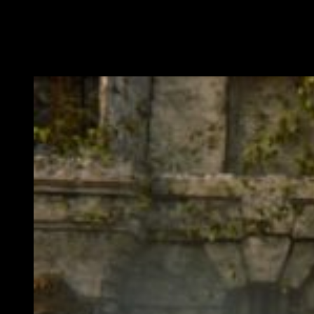
Matt Firor
,
director de The Elder Scrolls Online,
reveló que
aunque habrá mucha nostalgia por el regreso a Vvardenfell,
también trabajaron para que los jugadores se sorprendan al
ver cómo era el lugar 700 años antes.