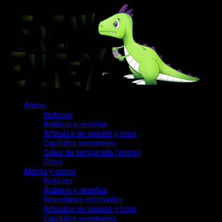
Saltar
al
contenido
Menú
Anime
principal
Noticias
Análisis y reseñas
Artículos de opinión y tops
Capítulos semanales
Guías de temporada (anime)
Otros
Manga y cómic
Noticias
Análisis y reseñas
Novedades editoriales
Artículos de opinión y tops
Capítulos semanales