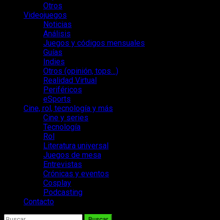
Otros
Videojuegos
Noticias
Análisis
Juegos y códigos mensuales
Guías
Indies
Otros (opinión, tops…)
Realidad Virtual
Periféricos
eSports
Cine, rol, tecnología y más
Cine y series
Tecnología
Rol
Literatura universal
Juegos de mesa
Entrevistas
Crónicas y eventos
Cosplay
Podcasting
Contacto
Buscar: