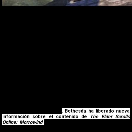
Volveremos a Vvardenfell, 700 años
antes
Bethesda
destacó el trabajo del equipo en
The Elder
Scrolls Online: Morrowind
para mostrar
Vvardenfell
700
años antes del juego original, y
han aprovechado este tráiler
para enseñar nuevos paisajes y hacer algunos comentarios
de la producción.
Bethesda
decidió publicar un nuevo
trailer
en el que se
destacan los paisajes de
Vvardenfell
, que reflejarán las
condiciones existentes 700 años antes de
The Elder Scrolls
III: Morrowind
Acerca del trailer
A lo largo de estos meses
,
Bethesda ha liberado nueva
información sobre el contenido de
The Elder Scrolls
Online: Morrowind
y esta vez decidió publicar un nuevo
trailer en el que se destacan los paisajes de Vvardenfell,