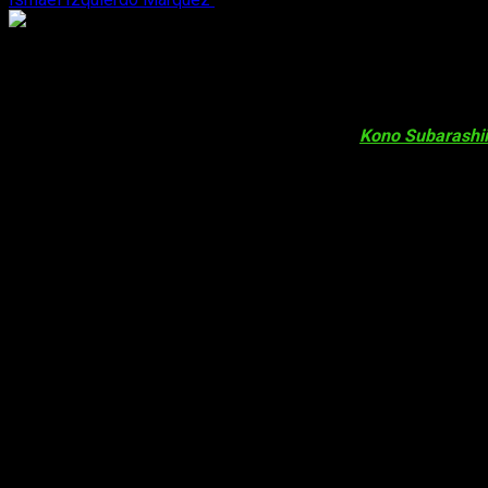
Nuevo
teaser
de la película de
Konosuba
La web oficial de la adaptación animada de la serie de novel
película de animación de la franquicia, titulada
Kono Subarashii