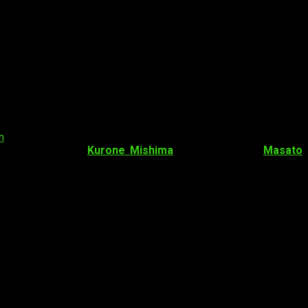
n
fue el encargado de la animación de las dos temporadas del
ajes
creados por
Kurone Mishima
para el anime, y
Masato