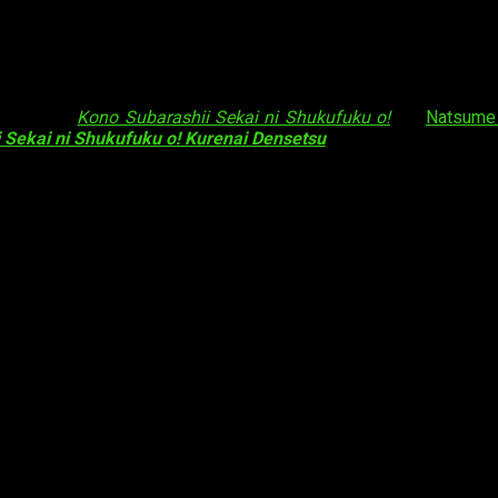
as ligeras
Kono Subarashii Sekai ni Shukufuku o!
, de
Natsume 
 Sekai ni Shukufuku o! Kurenai Densetsu
.