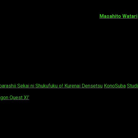
urone Mishima
(
Hataraku Maousama! High School!
) en 2013.
manga de las novelas originales realizada por
Masahito Watari
a primera temporada, compuesta de 10 episodios, se estrenó e
 tiempo que su emisión en Japón.
an los videojuegos, termina de forma abrupta debido a un accide
 misma «Diosa», aparece ante él y le ofrece reencarnarse en otr
 Aqua a ese nuevo mundo, donde comienza una gran aventura que
limento, ropa y refugio, mientras que Aqua le sigue causando pr
arashii Sekai ni Shukufuku o! Kurenai Densetsu
KonoSuba
Stud
agon Quest XI’
os obligatorios están marcados con
*