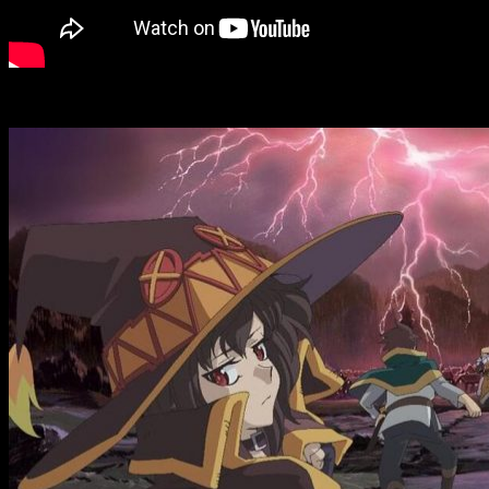
La película
se estrenará en cines japoneses el próximo añ