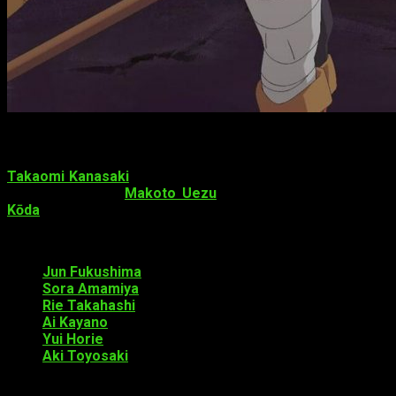
Staff
y reparto
Takaomi Kanasaki
regresará tras las dos primeras tempora
anime televisivo).
Makoto Uezu
volverá a escribir el
guion
Kōda
volverá a componer la
banda sonora
.
Las voces que regresan son:
Jun Fukushima
como Kazuma
Sora Amamiya
como Aqua
Rie Takahashi
como Megumin
Ai Kayano
como Darkness
Yui Horie
como Wiz
Aki Toyosaki
como Yunyun
Datos sobre la franquicia
Konosuba