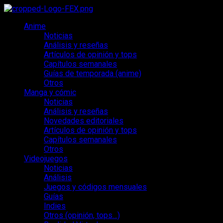
Saltar
al
Menú
Anime
contenido
principal
Noticias
Análisis y reseñas
Artículos de opinión y tops
Capítulos semanales
Guías de temporada (anime)
Otros
Manga y cómic
Noticias
Análisis y reseñas
Novedades editoriales
Artículos de opinión y tops
Capítulos semanales
Otros
Videojuegos
Noticias
Análisis
Juegos y códigos mensuales
Guías
Indies
Otros (opinión, tops…)