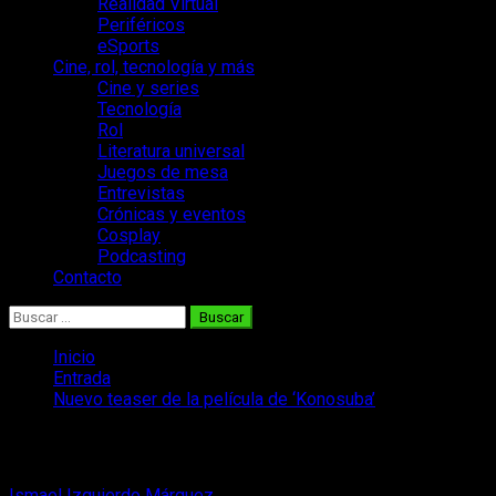
Realidad Virtual
Periféricos
eSports
Cine, rol, tecnología y más
Cine y series
Tecnología
Rol
Literatura universal
Juegos de mesa
Entrevistas
Crónicas y eventos
Cosplay
Podcasting
Contacto
Buscar:
Inicio
Entrada
Nuevo teaser de la película de ‘Konosuba’
Nuevo teaser de la película de ‘Konosub
Ismael Izquierdo Márquez
26 de diciembre, 2018
2 minutos de