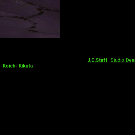
das para
dirigir
la película bajo el estudio
J.C.Staff
(
Studio Dee
,
Koichi Kikuta
adaptará los
diseños originales de person