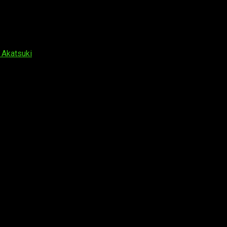
Akatsuki
, comenzó a retransmitir este martes un
teaser
de la