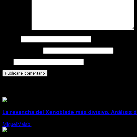
Comentario
*
Nombre
Correo electrónico
Web
Historias relacionadas
La revancha del Xenoblade más divisivo. Análisis 
MiguelMalab
6 de agosto, 2026