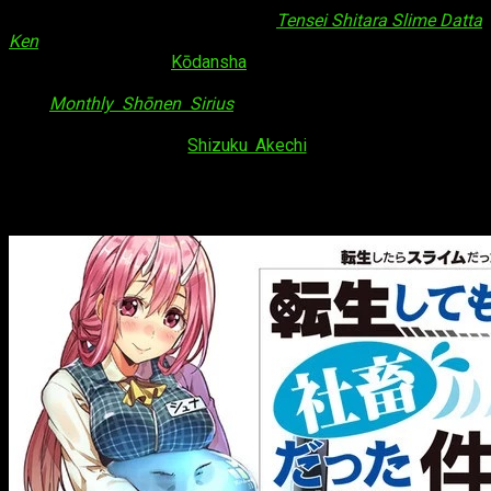
¡Hola, muy buenas! Efectivamente,
Tensei Shitara Slime Datta
Ken
amplía sus fronteras con una
nueva serie manga
spin-
off
. Así ha sido por
Kōdansha
, quien ha decidido afrontar la
noticia a través del número de noviembre de su revista
filial
Monthly Shōnen Sirius
. Por otro lado, también se ha
corroborado su título:
Tensei Shitara Shachiku Datta Ken
. En
el dibujo contarán con
Shizuku Akechi
; el manga se centrará
en la figura de Rimuru, quien vuelve a despertar en el mundo
real en un trabajado de asalariado, pero… en el cuerpo de
un
slime
.