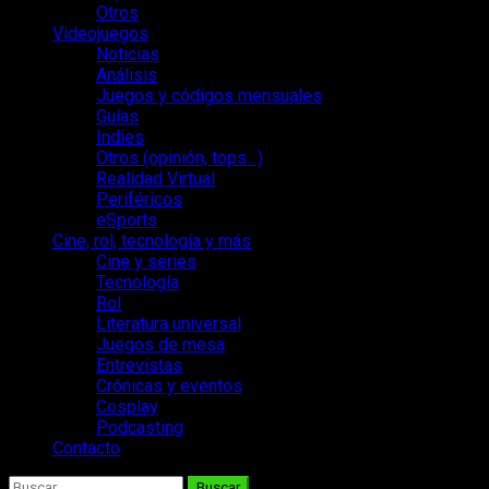
Otros
Videojuegos
Noticias
Análisis
Juegos y códigos mensuales
Guías
Indies
Otros (opinión, tops…)
Realidad Virtual
Periféricos
eSports
Cine, rol, tecnología y más
Cine y series
Tecnología
Rol
Literatura universal
Juegos de mesa
Entrevistas
Crónicas y eventos
Cosplay
Podcasting
Contacto
Buscar: