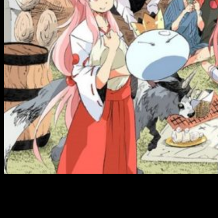
Nuevo manga
spin-off
de
Tensei
Shitara Slime Datta Ken