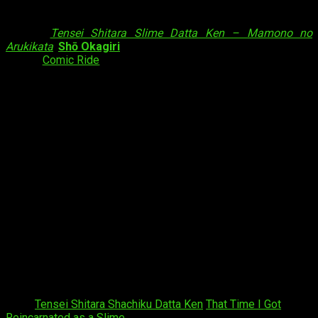
Además, las novelas inspiraron un
manga
spin-off
aparte
titulado
Tensei Shitara Slime Datta Ken – Mamono no
Arukikata
.
Shō Okagiri
escribió este
spin-off
y lo serializó en
la web
Comic Ride
de
Micro Magazine
. De esta forma,
Micro
Magazine
publicó el segundo tomo del manga el pasado
diciembre. Además, lanzará el tercero también en los
próximos días.
Sinopsis
El solitario treintañero Satoru Mikami está en un
callejón sin salida en su trabajo. Es infeliz con su
mundana vida. Sin embargo, después de morir a
manos de un ladrón, puede comenzar una nueva
vida en un mundo de fantasía…¡como un monstruo
slime! Una vez que se ha acostumbrado a su
nueva y pegajosa existencia, él y sus demás
amigos monstruos desencadenarán una serie de
acontecimientos que cambiarán ese mundo de
fantasía para siempre.
Tags:
Tensei Shitara Shachiku Datta Ken
That Time I Got
Reincarnated as a Slime