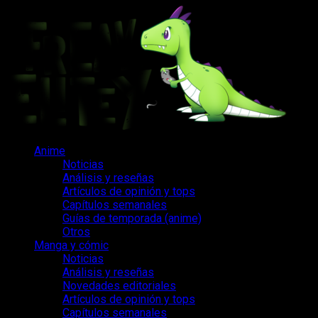
Saltar
al
contenido
Menú
Anime
principal
Noticias
Análisis y reseñas
Artículos de opinión y tops
Capítulos semanales
Guías de temporada (anime)
Otros
Manga y cómic
Noticias
Análisis y reseñas
Novedades editoriales
Artículos de opinión y tops
Capítulos semanales