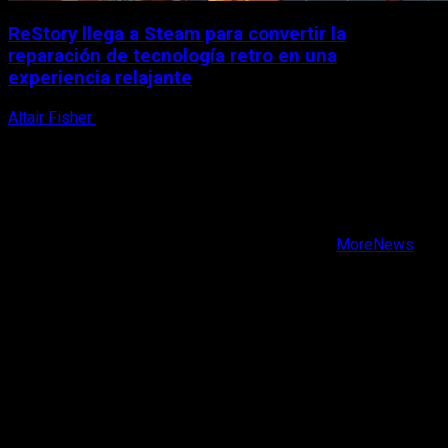
ReStory llega a Steam para convertir la
reparación de tecnología retro en una
experiencia relajante
Altair Fisher
8 de agosto, 2026
X
Facebook
Instagram
Youtube
Copyright © Todos los derechos reservados.
|
MoreNews
por AF themes.