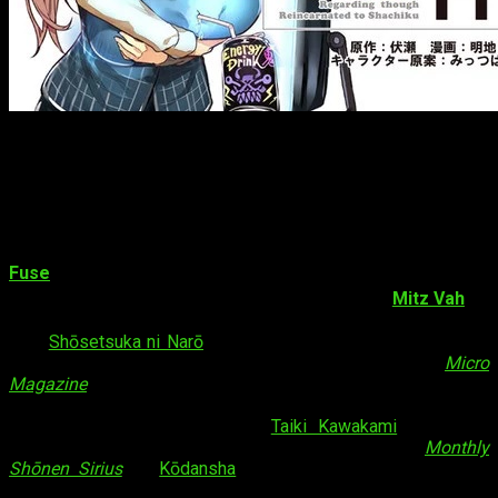
El manga comenzará el miércoles
3 de octubre
en la
web Suiyōbi no Sirius. Su versión física correrá a cargo de
Monthly Shōnen Sirius
a partir del
26 de octubre
.
Datos sobre
Tensei shitara Slime Datta Ken
Fuse
es el autor de las
novelas ligeras
de
Tensei shitara
Slime Datta Ken
(転生したらスライムだった件).
Mitz Vah
se
encargó del apartado artístico. Fuse lanzó la historia en la
web
Shōsetsuka ni Narō
entre 2013 y 2016, recibiendo más
de 400 millones de visitas en páginas visualizadas.
Micro
Magazine
comenzó a publicar la serie impresa en 2014. El
tomo número 12 salió recientemente. La serie tiene 4,5
millones de copias impresas.
Taiki Kawakami
lanzó una
adaptación al manga en la revista
Monthly
Shōnen Sirius
de
Kōdansha
en 2015. Kōdansha publicó el
sexto volumen del manga el pasado diciembre de 2017.