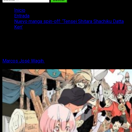
Inicio
Entrada
Nuevo manga spin-off: ‘Tensei Shitara Shachiku Datta
Ken’
Nuevo manga spin-off: ‘Tensei Shitara
Shachiku Datta Ken’
Marcos José Wagih
27 de septiembre, 2018
2 minutos de
lectura