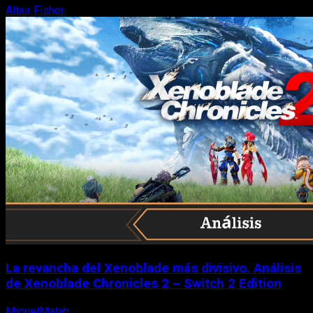
Altair Fisher
7 de agosto, 2026
La revancha del Xenoblade más divisivo. Análisis
de Xenoblade Chronicles 2 – Switch 2 Edition
MiguelMalab
6 de agosto, 2026