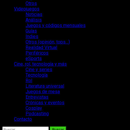
Otros
Videojuegos
Noticias
Análisis
Juegos y códigos mensuales
Guías
Indies
Otros (opinión, tops…)
Realidad Virtual
Periféricos
eSports
Cine, rol, tecnología y más
Cine y series
Tecnología
Rol
Literatura universal
Juegos de mesa
Entrevistas
Crónicas y eventos
Cosplay
Podcasting
Contacto
Buscar: