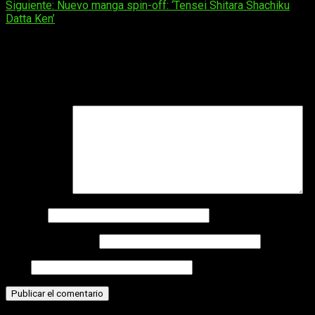
Siguiente:
Nuevo manga spin-off: ‘Tensei Shitara Shachiku
de
Datta Ken’
entradas
Deja una respuesta
Tu dirección de correo electrónico no será publicada.
Los
campos obligatorios están marcados con
*
Comentario
*
Nombre
Correo electrónico
Web