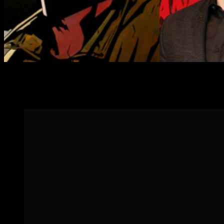
Esta nueva edición de
Hellboy
que en un principio iba a
estrenarse el 11 de enero de 2019 en Estados Unidos
pasa a
estrenarse el día 12 de abril.