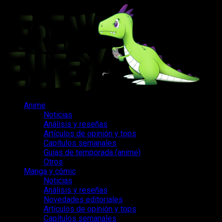
Saltar
al
contenido
Menú
Anime
principal
Noticias
Análisis y reseñas
Artículos de opinión y tops
Capítulos semanales
Guías de temporada (anime)
Otros
Manga y cómic
Noticias
Análisis y reseñas
Novedades editoriales
Artículos de opinión y tops
Capítulos semanales