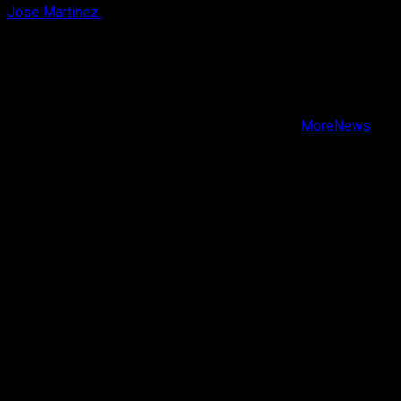
Jose Martinez
6 de agosto, 2026
X
Facebook
Instagram
Youtube
Copyright © Todos los derechos reservados.
|
MoreNews
por AF themes.