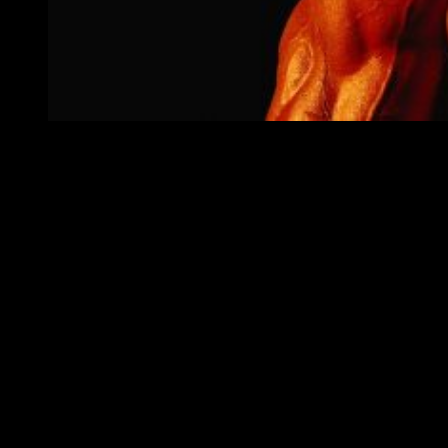
David Harbour haciendo de Hellboy //The Verge
Aunque en España se iba a estrenar en febrero con este
retraso se desconoce cual será la nueva fecha de
lanzamiento.
Reparto
La nueva entrega de
Hellboy
tendrá al actor
David Harbour
(
Stranger Things
) haciendo del protagonista,
Ian McShane
(
American Gods
) quien interpretará al padre adoptivo de
Hellboy
que también es el profesor
Trevor Bruttenholm
,
Daniel Dae Kim
(
Perdidos
) será el
Major Ben
Daimio
,
Penelope Mitchell
(
The Midwife’s Deception
) como
la bruja Ganeida
y
Milla Jovovich
(
Resident Evil
) haciendo
de la
Reina de la Sangre
.