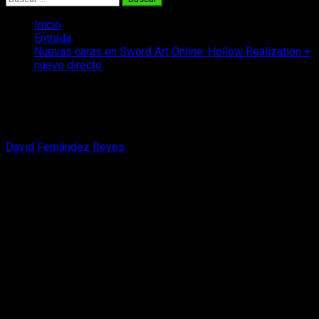
Inicio
Entrada
Nuevas caras en Sword Art Online: Hollow Realization +
nuevo directo
Nuevas caras en Sword Art Online:
Hollow Realization + nuevo directo
David Fernández Reyes
10 de junio, 2016
3 minutos de
lectura
Bandai Namco
ha sacado a la luz nueva información con
respecto a
Sword Art Online: Hollow Realization
, nuevo título
de la saga de
SAO
, en el que volveremos a protagonizar las
andadas de
Kirito
para las plataformas de
PlayStation 4 y
PlayStation Vita.
Para comenzar, han confirmado la asistencia de dos nuevas
caras en el listado de personajes y estas caras son bastante
conocidas ya dentro de la franquicia, pues no son ni más ni
menos que el apasionado
Klein
y el imponente
Agil
. Estos,
junto a los demás personajes, permitirán que el jugador