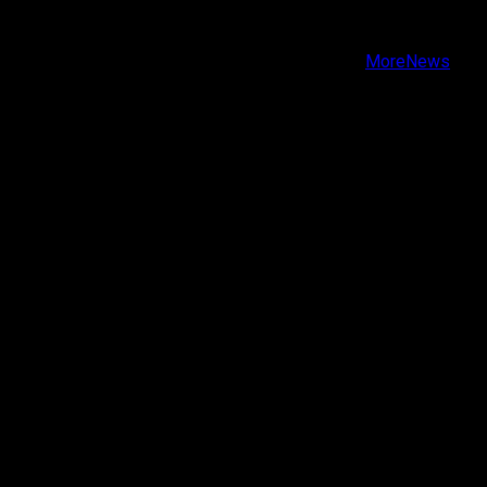
Instagram
Youtube
Copyright © Todos los derechos reservados.
|
MoreNews
por AF themes.