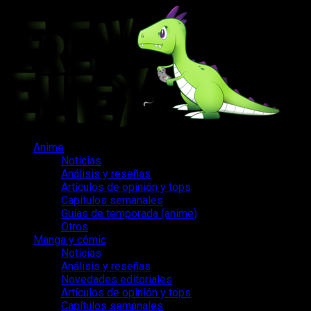
Saltar
al
contenido
Menú
Anime
principal
Noticias
Análisis y reseñas
Artículos de opinión y tops
Capítulos semanales
Guías de temporada (anime)
Otros
Manga y cómic
Noticias
Análisis y reseñas
Novedades editoriales
Artículos de opinión y tops
Capítulos semanales