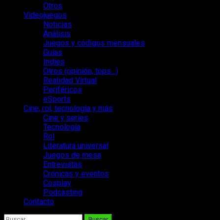
Otros
Videojuegos
Noticias
Análisis
Juegos y códigos mensuales
Guías
Indies
Otros (opinión, tops…)
Realidad Virtual
Periféricos
eSports
Cine, rol, tecnología y más
Cine y series
Tecnología
Rol
Literatura universal
Juegos de mesa
Entrevistas
Crónicas y eventos
Cosplay
Podcasting
Contacto
Buscar: