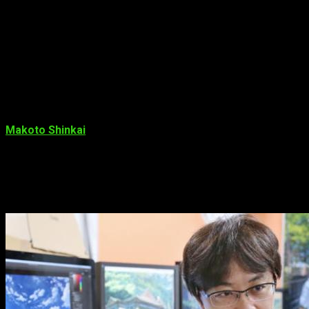
algo que le inspirase.
Durante el Busan International Film Festival, en octubre del
pasado 2016, dijo que le encantaría hacer su próxima cinta en
Tōhō. Además, comentó que su próximo trabajo,
probablemente, sería sobre jóvenes adolescentes.
Datos sobre director
Makoto Shinkai
es un director, animador, productor, dibujante,
escritor y actor de doblaje japonés. Nació en 1973 en la
Prefectura de Nagano. Estudió literatura en la Universidad de
Chūō, lugar en el que, además, fue miembro del club de
literatura y donde dibujó libros ilustrados. En 1999 lanzó su
primer cortometraje animado:
Ella y su gato
.