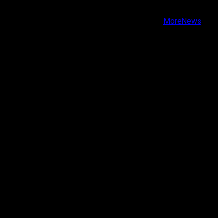
Youtube
Copyright © Todos los derechos reservados.
|
MoreNews
por AF themes.