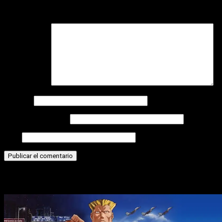
Tu dirección de correo electrónico no será publicada.
Los
campos obligatorios están marcados con
*
Comentario
*
Nombre
Correo electrónico
Web
Historias relacionadas