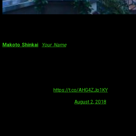
En 2019 llega lo nuevo de Shinkai
Grandes noticias para los seguidores del afamado director
Makoto Shinkai
(
Your Name
). A través de su cuenta oficial
en Twitter, Shinkai ha desvelado que, actualmente, se
encuentra produciendo su
nueva película
. Pero no solo eso,
también ha revelado que dicho filme
llegará el próximo
2019
. Os mostramos el tuit a continuación:
Thank you for the warm words. We are producing a
new feature film for next year. I hope you guys
look forward to it!
https://t.co/AHG4ZJp1KY
— 新海誠 (@shinkaimakoto)
August 2, 2018
El director, previamente, ya comentó en una charla del
evento Huawei Presents Starry Sky Illuminations, celebrado
en Tokio en enero de 2017, que aún no había escrito nada su
próxima película. Además, añadió que estaba viendo peliculas
y leyendo novelas, mangas y libros de folkrore para buscar