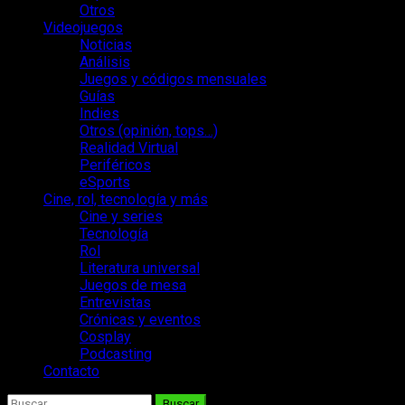
Otros
Videojuegos
Noticias
Análisis
Juegos y códigos mensuales
Guías
Indies
Otros (opinión, tops…)
Realidad Virtual
Periféricos
eSports
Cine, rol, tecnología y más
Cine y series
Tecnología
Rol
Literatura universal
Juegos de mesa
Entrevistas
Crónicas y eventos
Cosplay
Podcasting
Contacto
Buscar: