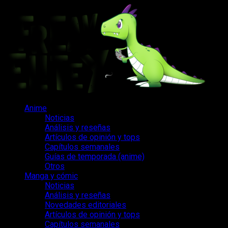
Saltar
al
contenido
Menú
Anime
principal
Noticias
Análisis y reseñas
Artículos de opinión y tops
Capítulos semanales
Guías de temporada (anime)
Otros
Manga y cómic
Noticias
Análisis y reseñas
Novedades editoriales
Artículos de opinión y tops
Capítulos semanales