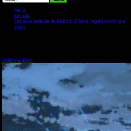
Inicio
Entrada
La nueva película de Makoto Shinkai llegará el año que
viene
La nueva película de Makoto Shinkai
llegará el año que viene
Guillermo Ruiz
3 de agosto, 2018
2 minutos de lectura