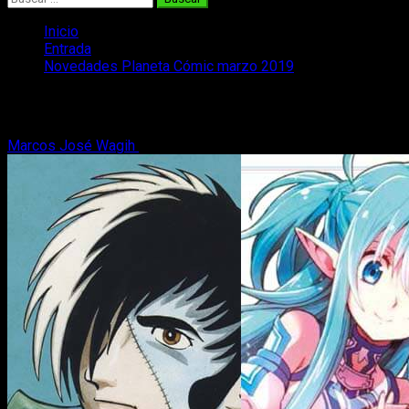
Inicio
Entrada
Novedades Planeta Cómic marzo 2019
Novedades Planeta Cómic marzo 2019
Marcos José Wagih
19 de febrero, 2019
2 minutos de lectura