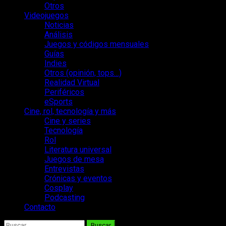
Otros
Videojuegos
Noticias
Análisis
Juegos y códigos mensuales
Guías
Indies
Otros (opinión, tops…)
Realidad Virtual
Periféricos
eSports
Cine, rol, tecnología y más
Cine y series
Tecnología
Rol
Literatura universal
Juegos de mesa
Entrevistas
Crónicas y eventos
Cosplay
Podcasting
Contacto
Buscar: