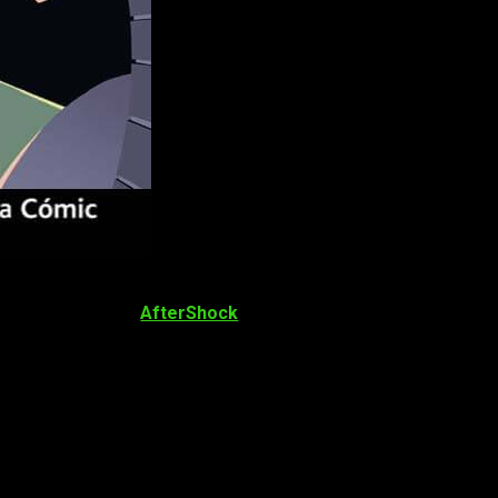
o a nuestras librerías favoritas. Las
novedades de Planeta
 sorprendentes es
AfterShock
. Para quienes no la conozcáis,
o creciendo enormemente en los últimos pasos, y ahora llega a
a. Al final del artículo os dejaremos un PDF en el que vendrán
ock!