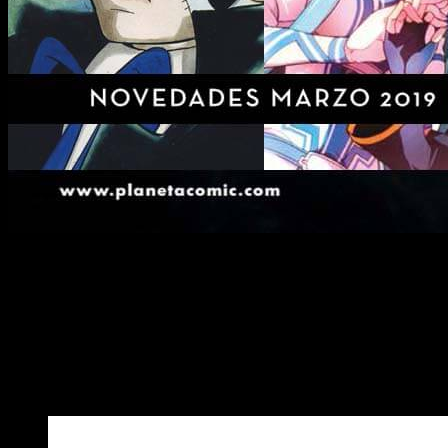
¡Hola, muy buenas amantes del manga y el cómic! 2019 avanza 
Cómic marzo 2019
, de hecho, traen un montón de sorpres
AfterShock es una editorial de cómic independiente estableci
España. Cómo no, lo hará de la mano de Planeta Cómic, quien y
señaladas las fechas de los títulos ya confirmados y programa
Las novedades de Planeta Cómic marzo