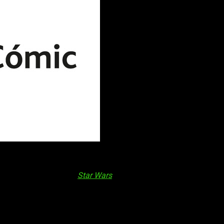
imosity
y
Jimmy’s Bastard
llegarán en marzo. No será la únic
rican Gods
. A su vez,
Star Wars
sigue sumando con nuevas entr
s. Comenzando por la novela de
Mirai
, otras grandes series sigu
Sword Art Online
o lo siguiente de
La Espada del Inmortal
. Si 