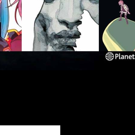
inexorablemente y, junto a este, las novedades que van llegand
as estupendas. Sin lugar a dudas, una de las novedades más
da en América. Además de un gran catálogo, su popularidad ha id
a ha confirmado no pocos de los títulos que traerán de la mism
dos.
 2019 vienen acompañadas de… ¡AfterSh