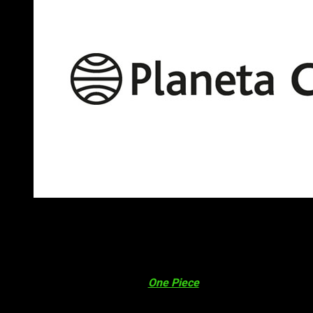
Planeta Cómic marzo 2019
Respecto al cómic americano, y con relación a AfterShock,
An
otras grandes series tales como
Los Muertos Vivientes
o
Ame
Dentro del universo del manga la editorial no se queda atrá
encuentran los
mugiwara
de
One Piece
, una nueva entrega de
echéis un ojo al PDF que os dejaremos a continuación: