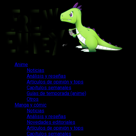
Saltar
al
contenido
Menú
Anime
principal
Noticias
Análisis y reseñas
Artículos de opinión y tops
Capítulos semanales
Guías de temporada (anime)
Otros
Manga y cómic
Noticias
Análisis y reseñas
Novedades editoriales
Artículos de opinión y tops
Capítulos semanales