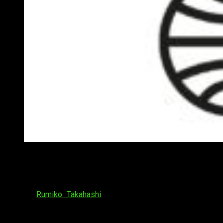
Novedades Planeta Cómic 25 Manga Barcelona
No en ese orden, pero tres de las licencias con más impacto
de la tarde recayeron en grandes clásicos de la historia del
manga. En primer lugar,
Lamu
, también llamada
Urusei
Yatsura
.
Rumiko Takahashi
, creadora de obras tales como
Ranma ½
o
InuYasha
, verá su obra publicada con una Perfect
Color Edition. Además, la
mangaka
verá publicado su nuevo
trabajo,
Kagami Ga Kita
, en tierras hispanas. Volviendo a los