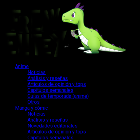
Saltar
al
contenido
Menú
Anime
principal
Noticias
Análisis y reseñas
Artículos de opinión y tops
Capítulos semanales
Guías de temporada (anime)
Otros
Manga y cómic
Noticias
Análisis y reseñas
Novedades editoriales
Artículos de opinión y tops
Capítulos semanales