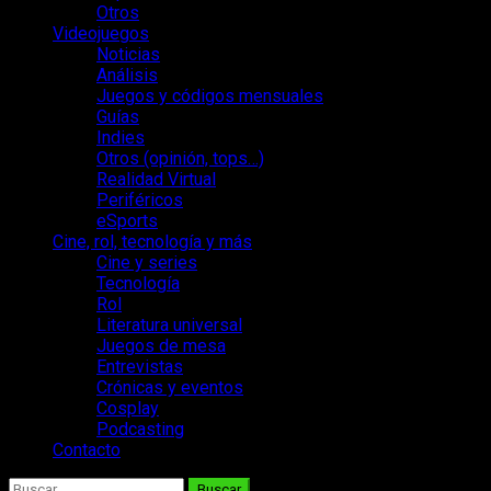
Otros
Videojuegos
Noticias
Análisis
Juegos y códigos mensuales
Guías
Indies
Otros (opinión, tops…)
Realidad Virtual
Periféricos
eSports
Cine, rol, tecnología y más
Cine y series
Tecnología
Rol
Literatura universal
Juegos de mesa
Entrevistas
Crónicas y eventos
Cosplay
Podcasting
Contacto
Buscar: