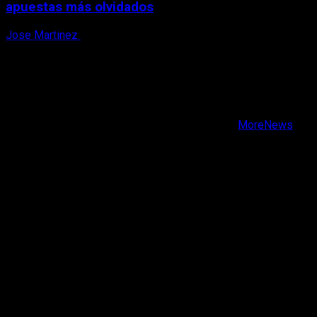
apuestas más olvidados
Jose Martinez
7 de agosto, 2026
X
Facebook
Instagram
Youtube
Copyright © Todos los derechos reservados.
|
MoreNews
por AF themes.