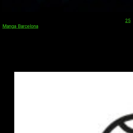
¡Hola, muy buenas amantes del anime y el manga! El
25
Manga Barcelona
ha dejado tras de sí una serie de increíbles
novedades. Cómo no,
Planeta Cómic
no ha querido ser
menos y sorprendió a propios y extraños con una nueva
retahíla de interesantes licencias que harán las delicias de
los más fervientes admiradores de la cultura nipona.
Una de clásicos y ediciones especiales