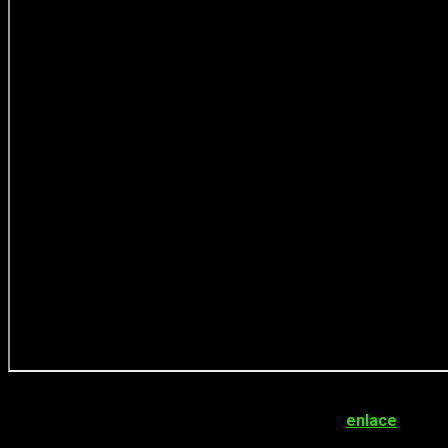
Si quieres saber más noticias relacionadas con las
editoriales hispanohablantes, echa un vistazo al
enlace
.