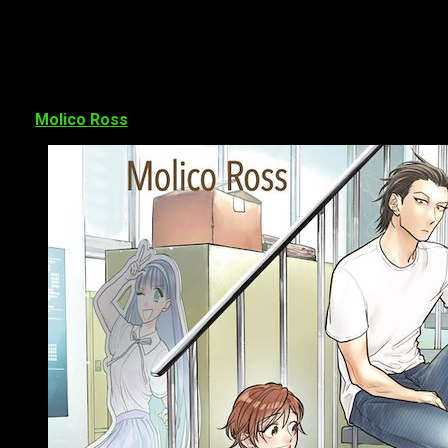
Apuntad esta fecha,
14 de marzo de este mismo año
, será
la fecha de publicación del segundo y último tomo de
¡
Florece, Florece!
Con un precio de 8,50 € y 160 páginas
conoceremos el final de este manga, escrito y dibujado
por
Molico Ross
.