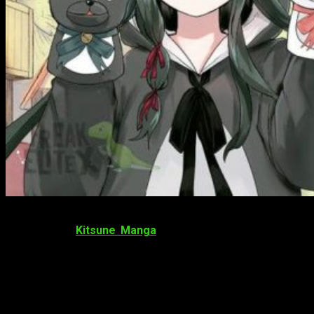
La primavera ya —casi— está aquí, y con ella las novedades
de marzo de
Kitsune Manga
. Este mes contamos con una
continuación de una obra ya publicada anteriormente y con
una obra que gustará a los amantes de los
isekais
como
Sword Art Online
. Sin más demora os presentamos
las novedades de
Kitsune Manga
.
¡Florece, Florece!