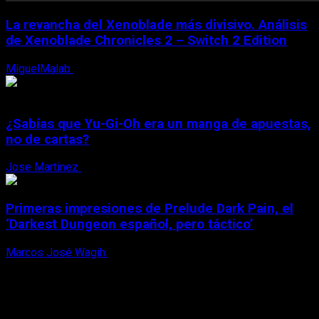
La revancha del Xenoblade más divisivo. Análisis
de Xenoblade Chronicles 2 – Switch 2 Edition
MiguelMalab
6 de agosto, 2026
¿Sabías que Yu-Gi-Oh era un manga de apuestas,
no de cartas?
Jose Martinez
6 de agosto, 2026
Primeras impresiones de Prelude Dark Pain, el
‘Darkest Dungeon español, pero táctico’
Marcos José Wagih
6 de agosto, 2026
X
Facebook
Instagram
Youtube