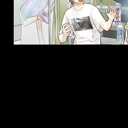
Portada del segundo tomo de ¡Florece, Florece!
Sinopsis
Ichita Tobishima, de dieciocho años, se ha
matriculado en la prestigio-sa academia Bidai de
manga para cumplir su sueño: convertirse
endibujante de mangas BL, historias de amor
entre chicos. Allí conocea Mutsumi Machiya, una
chica tímida que adora dibujar yuri, historiasde
amor entre chicas. Sin embargo, ambos esconden
esta pasión pormiedo a malentendidos. ¿Podrán
entenderse Ichita y Machiya y dar-se cuenta de
sus verdaderos sentimientos? En este segundo y
últimotomo, la comedia de enredos de estos dos