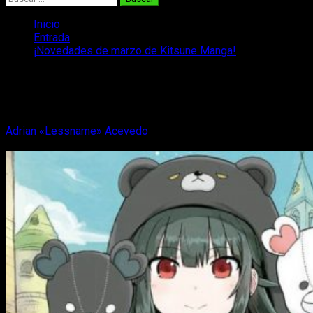
Inicio
Entrada
¡Novedades de marzo de Kitsune Manga!
¡Novedades de marzo de Kitsune
Manga!
Adrian «Lessname» Acevedo
7 de marzo, 2022
3 minutos de
lectura