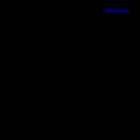
Copyright © Todos los derechos reservados.
|
MoreNews
por AF themes.