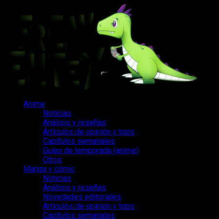
Saltar
al
contenido
Menú
Anime
principal
Noticias
Análisis y reseñas
Artículos de opinión y tops
Capítulos semanales
Guías de temporada (anime)
Otros
Manga y cómic
Noticias
Análisis y reseñas
Novedades editoriales
Artículos de opinión y tops
Capítulos semanales