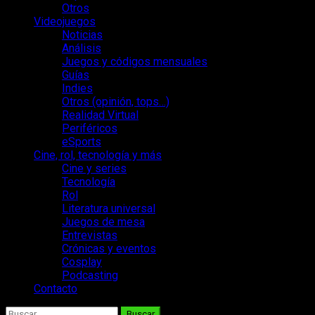
Otros
Videojuegos
Noticias
Análisis
Juegos y códigos mensuales
Guías
Indies
Otros (opinión, tops…)
Realidad Virtual
Periféricos
eSports
Cine, rol, tecnología y más
Cine y series
Tecnología
Rol
Literatura universal
Juegos de mesa
Entrevistas
Crónicas y eventos
Cosplay
Podcasting
Contacto
Buscar: