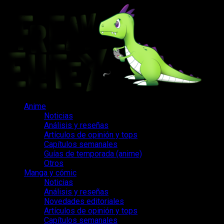
Saltar
al
contenido
Menú
Anime
principal
Noticias
Análisis y reseñas
Artículos de opinión y tops
Capítulos semanales
Guías de temporada (anime)
Otros
Manga y cómic
Noticias
Análisis y reseñas
Novedades editoriales
Artículos de opinión y tops
Capítulos semanales