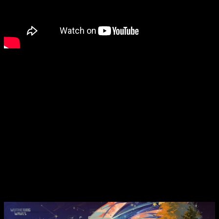
Por otro lado, no todo es historia. También nos esperan
nuevos desafíos
que nos harán sudar la gota gorda. El
modo
Matrix Ultimus
se renueva con ciclos de desafío más
exigentes y nos acompañará durante varias versiones.
Sabemos que no será fácil, pero precisamente ahí está la
emoción: superarnos una vez más. A esto hay que sumarle el
temible
desafío Holograma Táctico: Sincronización –
Hyvatia
. Lo pasaremos mal, pero ahí radica la emoción.
Pero no todo va a ser sufrir. Van a llegar
nuevas apariencias
para nuestra moto y armas inéditas
para nuestros nuevos
personajes, como
Interpretación Solística
. Y todo esto
acompañado de
nuevos eventos como son ¡Ritmo al
cielo!, Caballero de lo Salvaje o Susurros Interestelares
que nos tendrán enganchados al juego durante horas.