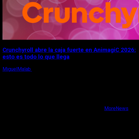
Crunchyroll abre la caja fuerte en AnimagiC 2026:
esto es todo lo que llega
MiguelMalab
5 de agosto, 2026
X
Facebook
Instagram
Youtube
Copyright © Todos los derechos reservados.
|
MoreNews
por AF themes.