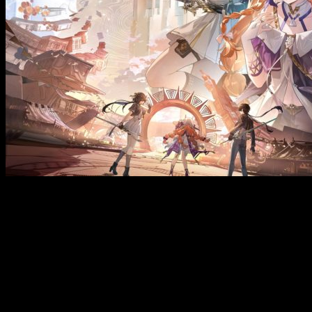
Nuevo versión de Wuthering Waves
Durante la semana pasada vivimos uno de esos momentos
que nos recuerdan por qué seguimos enganchados a este
juego. Desde
Kuro Games
nos sorprendieron con un
nuevo
adelanto de lo que está por llegar a
Wuthering Waves
en
la versión 3-2
, y la verdad es que salimos del directo con
más ganas que nunca de que llegue, titulada
Resolución que
Ilumina las Sombras
.
Ya queda menos para su salida, el 19