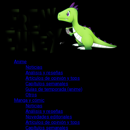
Saltar
al
contenido
Menú
Anime
principal
Noticias
Análisis y reseñas
Artículos de opinión y tops
Capítulos semanales
Guías de temporada (anime)
Otros
Manga y cómic
Noticias
Análisis y reseñas
Novedades editoriales
Artículos de opinión y tops
Capítulos semanales