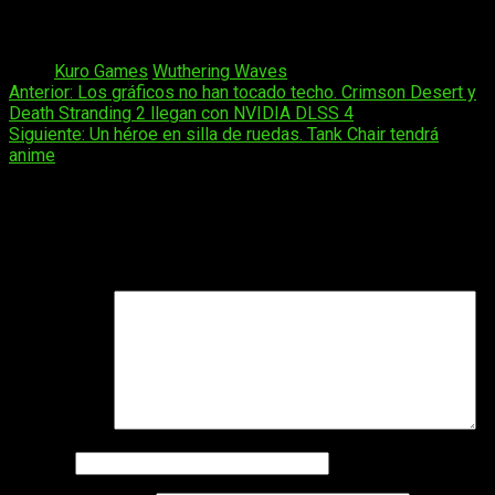
tenemos claro, es que lo mejor de
Wuthering
Waves
aún está
por llegar.
Tags:
Kuro Games
Wuthering Waves
Navegación
Anterior:
Los gráficos no han tocado techo. Crimson Desert y
Death Stranding 2 llegan con NVIDIA DLSS 4
de
Siguiente:
Un héroe en silla de ruedas. Tank Chair tendrá
entradas
anime
Deja una respuesta
Tu dirección de correo electrónico no será publicada.
Los
campos obligatorios están marcados con
*
Comentario
*
Nombre