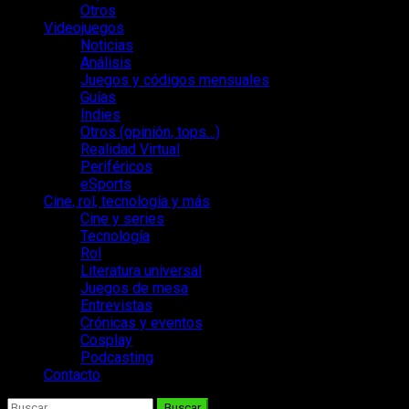
Otros
Videojuegos
Noticias
Análisis
Juegos y códigos mensuales
Guías
Indies
Otros (opinión, tops…)
Realidad Virtual
Periféricos
eSports
Cine, rol, tecnología y más
Cine y series
Tecnología
Rol
Literatura universal
Juegos de mesa
Entrevistas
Crónicas y eventos
Cosplay
Podcasting
Contacto
Buscar: