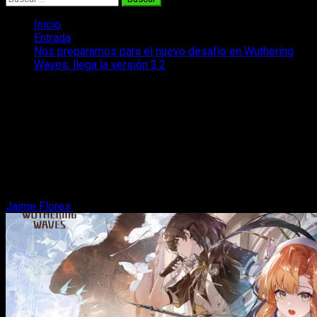
Inicio
Entrada
Nos preparamos para el nuevo desafío en Wuthering
Waves, llega la versión 3.2
Nos preparamos para el nuevo desafío
en Wuthering Waves, llega la versión
3.2
La versión 3-2 de Wuthering Waves ya está disponible y os
contamos todas sus novedades así como lo que está por
llegar al juego.
Jaime Flores
17 de marzo, 2026
3 minutos de lectura