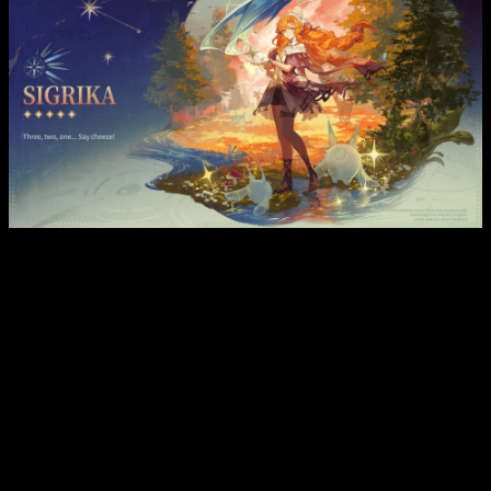
Tras todo esto, lo que más hemos celebrado es las
mejoras
de calidad de vida en el juego
. Podremos
gestionar mejor
los Ecos
. Ahora será posible compartir configuraciones con
otros jugadores y deshacernos de lo menos útil de manera
más inteligente. Y por si fuera poco,
han mejorado la fluidez
de la moto
. Se acabó chocarnos contra una piedra en el mapa
y salir despedidos como si nos hubiera embestido un
Mephis
Trueno
.
Con todo esto, sentimos que esta actualización nos va a
enterrar en cantidades ingentes de contenido y que va a
mejorar muchísimo nuestra experiencia del día a día. Si algo