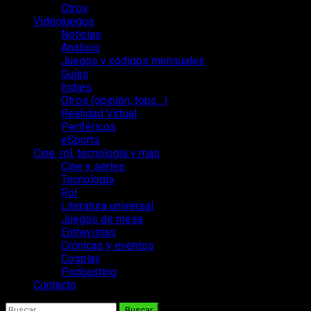
Otros
Videojuegos
Noticias
Análisis
Juegos y códigos mensuales
Guías
Indies
Otros (opinión, tops…)
Realidad Virtual
Periféricos
eSports
Cine, rol, tecnología y más
Cine y series
Tecnología
Rol
Literatura universal
Juegos de mesa
Entrevistas
Crónicas y eventos
Cosplay
Podcasting
Contacto
Buscar: