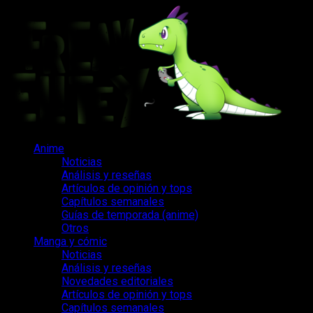
Saltar
al
contenido
Menú
Anime
principal
Noticias
Análisis y reseñas
Artículos de opinión y tops
Capítulos semanales
Guías de temporada (anime)
Otros
Manga y cómic
Noticias
Análisis y reseñas
Novedades editoriales
Artículos de opinión y tops
Capítulos semanales