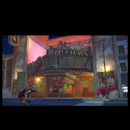
Ninja Turtles Mutantes
Desencadenados
se lanzará en formato
físico
Entre alguna de las características destacadas del título se
incluyen la posibilidad de mejorar las habilidades de los
cuatro héroes, desbloquear movimientos y enfrentarse a
enemigos mutantes en constante evolución. Explora cinco