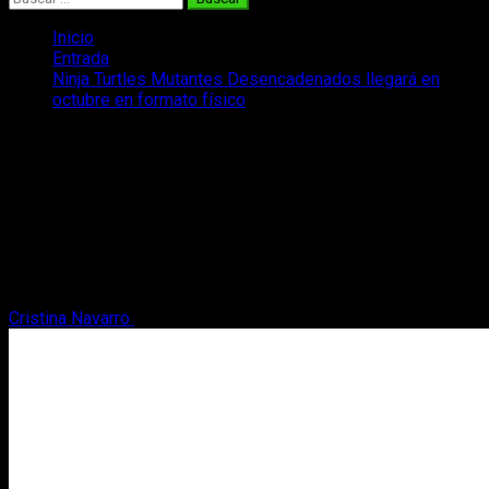
Inicio
Entrada
Ninja Turtles Mutantes Desencadenados llegará en
octubre en formato físico
Ninja Turtles Mutantes
Desencadenados llegará en octubre en
formato físico
Las tortugas más famosas están de vuelta con Ninja Turtles:
Mutantes Desencadenados, esta vez en formato físico de la
mano de Meridiem Games.
Cristina Navarro
8 de marzo, 2024
2 minutos de lectura