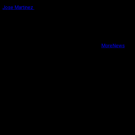
Jose Martinez
7 de agosto, 2026
X
Facebook
Instagram
Youtube
Copyright © Todos los derechos reservados.
|
MoreNews
por AF themes.