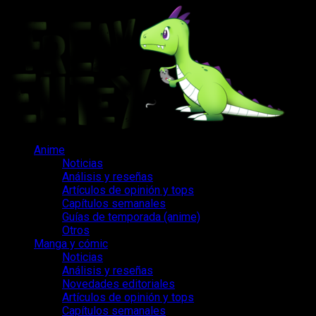
Saltar
al
contenido
Menú
Anime
principal
Noticias
Análisis y reseñas
Artículos de opinión y tops
Capítulos semanales
Guías de temporada (anime)
Otros
Manga y cómic
Noticias
Análisis y reseñas
Novedades editoriales
Artículos de opinión y tops
Capítulos semanales