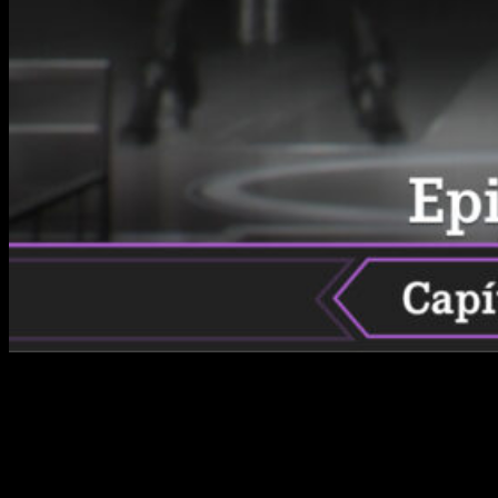
¿Queréis saber
cuándo, dónde y cómo ver el anime online,
en español y de manera legal
NieR: Automata Ver
1.1a
episodio 17 del anime
? Os lo contamos, pero primero
nos gustaría hablar un poco sobre la serie.
NieR: Automata
Ver1.1a
es una adaptación al anime del reconocido
videojuego
NieR: Automata
, desarrollado por PlatinumGames