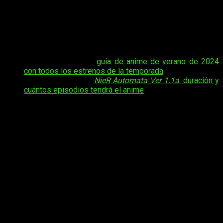
y publicado por Square Enix. Este juego, lanzado en 2017,
forma parte de la franquicia Drakengard y es la secuela del
juego
NieR
de 2010. El creador de la serie, Yoko Taro, es
famoso por sus narrativas complejas y profundas, así como
por su enfoque único en temas filosóficos y existenciales.
Tal vez te interese:
guía de anime de verano de 2024
con todos los estrenos de la temporada
.
Tal vez te interese:
NieR Automata Ver 1.1a
: duración y
cuántos episodios tendrá el anime
El anime
NieR: Automata Ver1.1a
se estrenó en enero de
2023 y ha sido producido por A-1 Pictures, un estudio
conocido por su trabajo en series populares como Sword Art
Online y Fairy Tail. La historia del anime sigue de cerca la
trama del videojuego, que tiene lugar en un mundo post-
apocalíptico en el que la humanidad ha sido expulsada de la
Tierra por una invasión de formas de vida mecánicas.
Los
humanos se refugian en la Luna y envían androides,
conocidos como YoRHa
, para luchar contra las máquinas y
recuperar su planeta natal.
NieR: Automata Ver 1.1a:
fecha y hora