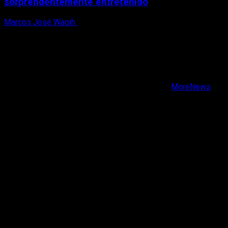
sorprendentemente entretenido
Marcos José Wagih
8 de agosto, 2026
X
Facebook
Instagram
Youtube
Copyright © Todos los derechos reservados.
|
MoreNews
por AF themes.