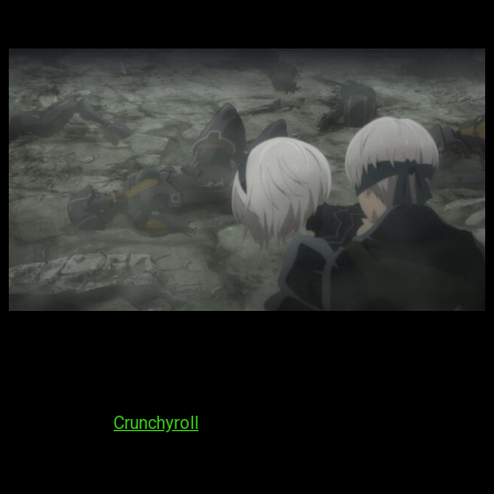
de estreno del episodio 17 del anime
Ahora, vamos a lo que realmente nos interesa: la fecha de
estreno. El próximo capítulo se estrenará el
viernes 2 de
agosto de 2024
, por lo que tendremos que esperar 7 días
desde el episodio anterior. La plataforma de transmisión
sigue siendo
Crunchyroll
. Finalmente, el horario esperado es:
España (Península y Baleares):
a las
18:00
horas
España (Islas Canarias):
a las
17:00
horas