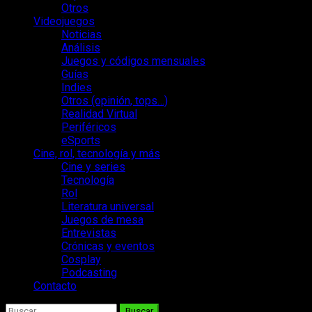
Otros
Videojuegos
Noticias
Análisis
Juegos y códigos mensuales
Guías
Indies
Otros (opinión, tops…)
Realidad Virtual
Periféricos
eSports
Cine, rol, tecnología y más
Cine y series
Tecnología
Rol
Literatura universal
Juegos de mesa
Entrevistas
Crónicas y eventos
Cosplay
Podcasting
Contacto
Buscar: