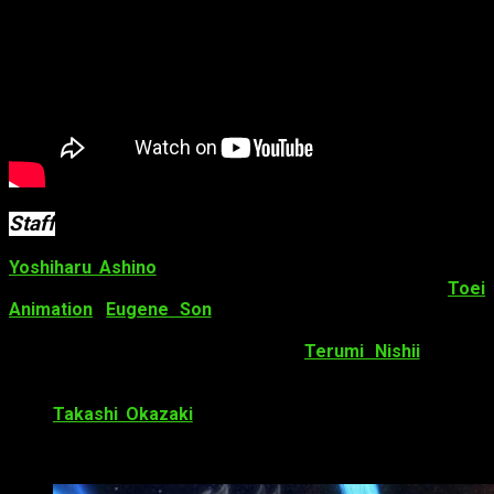
Staff
Yoshiharu Ashino
(
Tweeny Witches
,
Cross Ange
: Tenshi to
Ryū no
Rondo
) dirigirá el anime en el estudio
Toei
Animation
.
Eugene Son
(colaborador en
Duel Masters
y
autor del guión de
B-Legend! Battle Bedaman
) es el editor de
la historia y el guionista principal.
Terumi Nishii
(
JoJo’s
Bizarre Adventure: Diamond Is Unbreakable
,
Penguindrum
)
será el encargado de diseñar los personajes. Por otro
lado,
Takashi Okazaki
(creador del manga
Afro Samurai
y
diseñador de personajes en
Summer Wars
) diseñará las
armaduras.