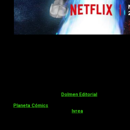
Datos sobre
Saint Seiya
Kurumada
publicó el manga original
Saint Seiya
desde 1986
hasta 1990. Dicho manga ha inspirado numerosos animes
televisivos, un proyecto OVA, películas de anime y un manga
spinoff
, así como el anime mencionado anteriormente el cual
se anunció inicialmente en agosto de 2017. Además, el
manga
spin-off Saint Seiya: Saintia Shō
también tiene un
anime en producción cuyo estreno está programado para este
10 de diciembre. En España,
Dolmen Editorial
tiene puesta a
nuestra disposición la serie de manga original. Por otro
lado,
Planeta Cómics
ha hecho lo propio con
Caballeros del
Zodiaco: Saint Seiya
. Finalmente,
Ivrea
licenció la serie
spin-
off Caballeros del Zodiaco: Saintia Sho
.
Sinopsis