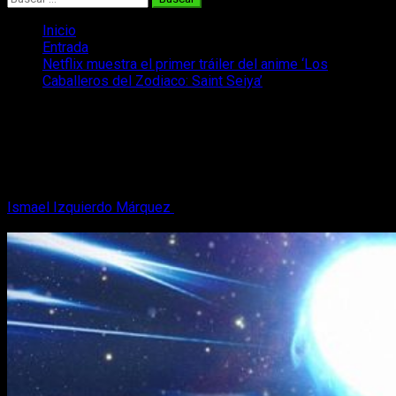
Inicio
Entrada
Netflix muestra el primer tráiler del anime ‘Los
Caballeros del Zodiaco: Saint Seiya’
Netflix muestra el primer tráiler del
anime ‘Los Caballeros del Zodiaco:
Saint Seiya’
Ismael Izquierdo Márquez
10 de diciembre, 2018
2 minutos
de lectura