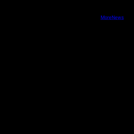
Instagram
Youtube
Copyright © Todos los derechos reservados.
|
MoreNews
por AF themes.