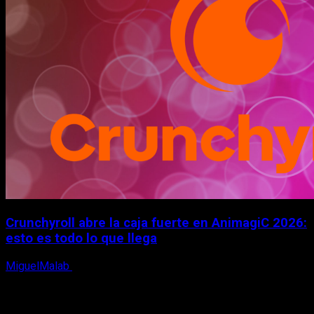
Crunchyroll abre la caja fuerte en AnimagiC 2026:
esto es todo lo que llega
MiguelMalab
5 de agosto, 2026
X
Facebook