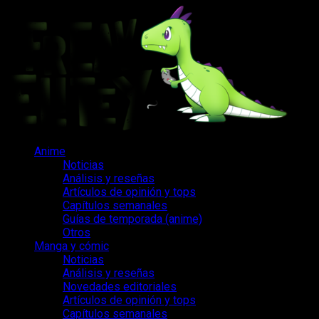
Saltar
al
contenido
Menú
Anime
principal
Noticias
Análisis y reseñas
Artículos de opinión y tops
Capítulos semanales
Guías de temporada (anime)
Otros
Manga y cómic
Noticias
Análisis y reseñas
Novedades editoriales
Artículos de opinión y tops
Capítulos semanales