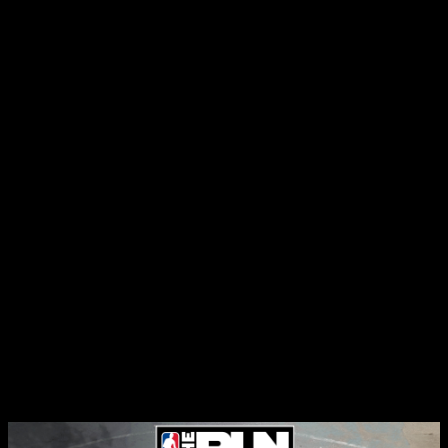
Más allá del roster, la beta también mostrará las primeras
implementaciones de los
movimientos de estilo
:
crossovers, Shammgods, Slip ‘N Slides y cuatro tipos
diferentes de mates y provocaciones para expresarse sobre
el asfalto. En ese sentido, el sistema de
rollback
netcode
garantizará que cada jugada se sincronice
perfectamente para todos los jugadores en línea, algo
fundamental en un juego de este tipo.
«La primera vez que NBA The Run será jugable en
consolas, con crossplay completamente activado»
NBA The Run
: ¿Qué incluye?
El juego llegará en dos ediciones. La
Standard
Edition
costará
29,99€
y la
Deluxe Edition
estará disponible
por
39,99€
, incluyendo tres variantes de rookies de
Stephen
Curry
,
Luka Doncic
y
Kevin Durant
, además de
1.000 CRED
para la tienda del juego. Al lanzamiento, el roster completo
contará con más de
30 estrellas de la NBA
y
5 leyendas
callejeras
ficticias.