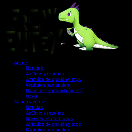
Saltar
al
contenido
Menú
Anime
principal
Noticias
Análisis y reseñas
Artículos de opinión y tops
Capítulos semanales
Guías de temporada (anime)
Otros
Manga y cómic
Noticias
Análisis y reseñas
Novedades editoriales
Artículos de opinión y tops
Capítulos semanales