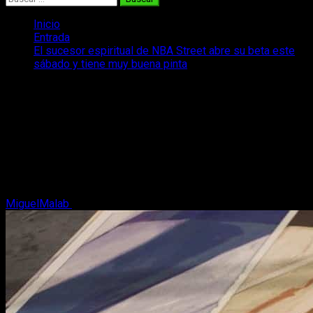
Inicio
Entrada
El sucesor espiritual de NBA Street abre su beta este
sábado y tiene muy buena pinta
El sucesor espiritual de NBA
Street abre su beta este sábado y tiene
muy buena pinta
NBA The Run abre su beta este sábado durante unas horas,
podremos conocer sus locos movimientos y todo lo que nos
puede ofrecer.
MiguelMalab
29 de mayo, 2026
2 minutos de lectura