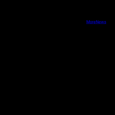
Facebook
Instagram
Youtube
Copyright © Todos los derechos reservados.
|
MoreNews
por AF themes.