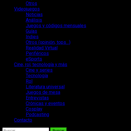
Otros
Videojuegos
Noticias
Análisis
Juegos y códigos mensuales
Guías
Indies
Otros (opinión, tops…)
Realidad Virtual
Periféricos
eSports
Cine, rol, tecnología y más
Cine y series
Tecnología
Rol
Literatura universal
Juegos de mesa
Entrevistas
Crónicas y eventos
Cosplay
Podcasting
Contacto
Buscar: