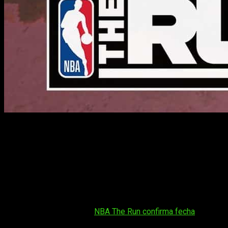
Beta abierta durante el sábado 30 de mayo
El verdadero espíritu del extinto
NBA Street
vuelve el
próximo
9 de junio
gracias a
NBA The Run
. Antes de eso,
este
sábado 30 de mayo
abrirá su
beta
abierta
en
PS5
,
Xbox Series
y
PC
vía Steam. Sin códigos ni
registros previos: descárgalo en tu plataforma y juega
de
10:00 a 18:00h
.
Tal vez te interese:
NBA The Run confirma fecha