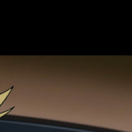
 online el anime
ilantes.