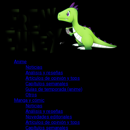
Saltar
al
contenido
Menú
Anime
principal
Noticias
Análisis y reseñas
Artículos de opinión y tops
Capítulos semanales
Guías de temporada (anime)
Otros
Manga y cómic
Noticias
Análisis y reseñas
Novedades editoriales
Artículos de opinión y tops
Capítulos semanales