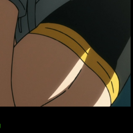
io 12 del anime
conocido como
Boku no Hero Academia Illegals
, cuya fecha de
l
. El horario es: