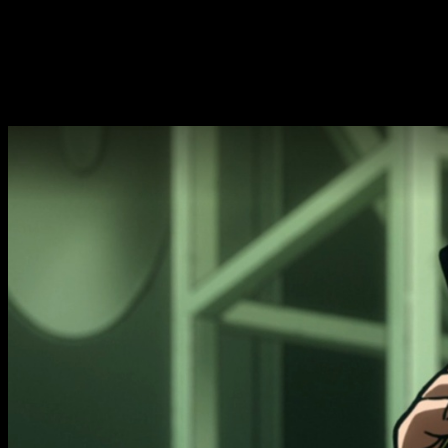
plataformas oficiales
donde podrás ver
My Hero Academia
Haimawari y del resto de personajes con total tranquilidad, sin
visual como por el cuidado y la precisión de su diseño sonoro..
My Hero Academia Vigilantes
temporada 