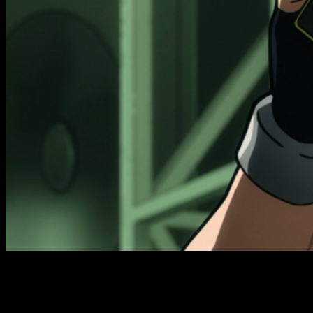
My Hero Acade
Entramos en materia y os hablamos del
episodio 12 de la t
estreno será el
lunes 23 de marzo de 2026
. Como siempre, se