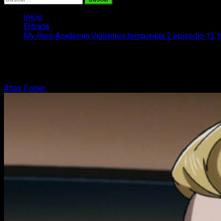
Inicio
Entrada
My Hero Academia Vigilantes temporada 2 episodio 12, ho
My Hero Academia Vigilantes temporada 2
Te contamos todo lo que necesitas saber sobre el estreno del
Altair Fisher
16 de marzo, 2026
4 minutos de lectura