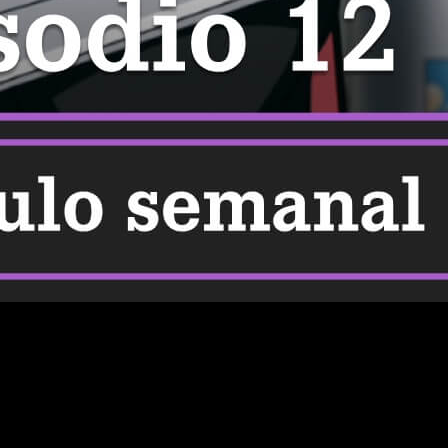
 online, en español y de manera legal
My Hero Academia
d para enganchar al espectador. Su principal virtud está en el
e recurrir a excesos ni recursos innecesarios.
a
fecha
exacta de lanzamiento, el
horario
según tu región y las