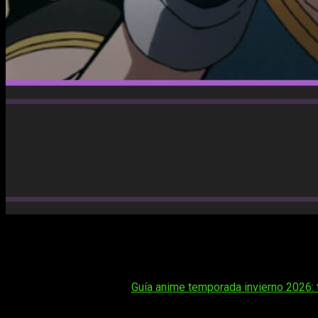
Seguro que, como nosotros, quieres saber más
Boku no Her
Vigilantes
temporada 2 episodio 12
. Con nueve once ya dis
equilibrio entre emoción y tensión, un ritmo narrativo bie
Tal vez te interese:
Guía anime temporada invierno 2026: t
Sigue leyendo y no te perderás nada para disfrutar del estreno