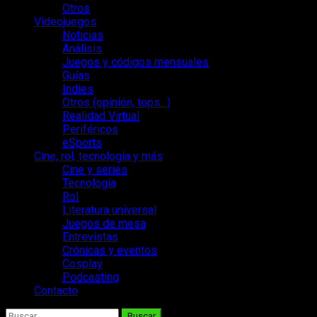
Otros
Videojuegos
Noticias
Análisis
Juegos y códigos mensuales
Guías
Indies
Otros (opinión, tops…)
Realidad Virtual
Periféricos
eSports
Cine, rol, tecnología y más
Cine y series
Tecnología
Rol
Literatura universal
Juegos de mesa
Entrevistas
Crónicas y eventos
Cosplay
Podcasting
Contacto
Buscar: