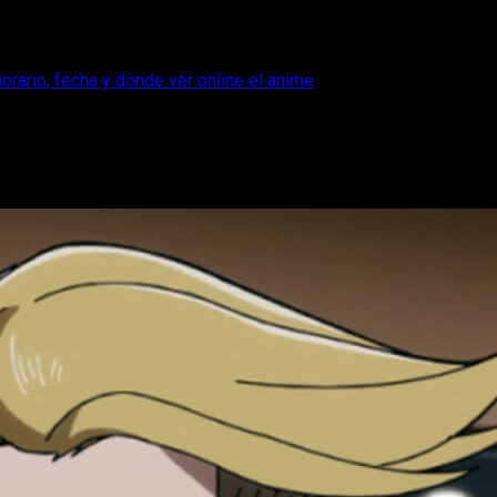
rario, fecha y dónde ver online el anime
 episodio 12, horario, fecha y dónde ver
 episodio 12 de la temporada 2 del anime My Hero Academia Vig