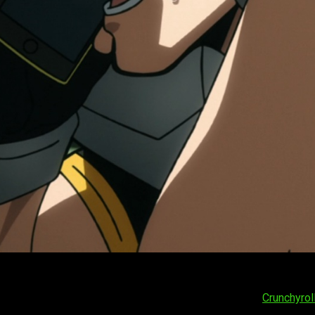
mia Vigilantes
T2, fecha, hora de estreno y dónde ver el episod
emporada 2 del anime
My Hero Academia Vigilantes
, también 
 podrá disfrutar de la serie en streaming a través de
Crunchyrol