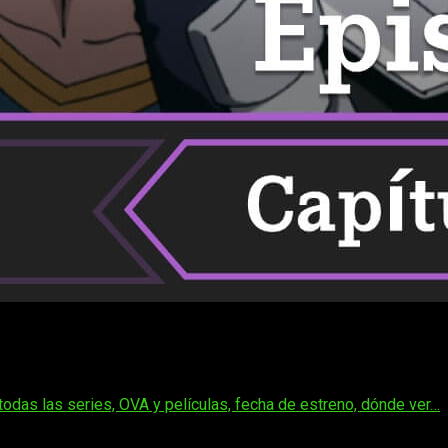
o Academia Illegals
: cuándo, dónde y cómo ver el anime
ponibles, la serie demuestra desde el inicio una clara capacida
n medido
que invita a continuar viendo capítulos sin necesidad d
odas las series, OVA y películas, fecha de estreno, dónde ver…
 del
episodio 12
de la
segunda temporada
. Aquí encontrarás l