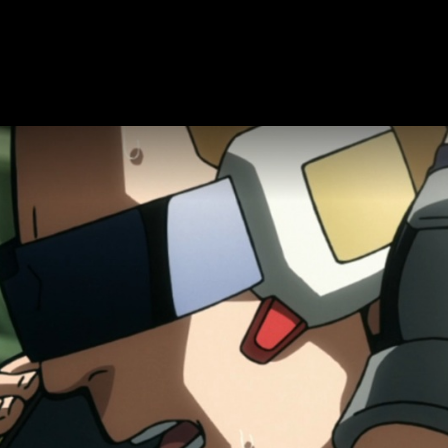
 Vigilantes
en español y de forma totalmente legal. De este 
 temor a spoilers y con la certeza de disfrutar la obra en buena
2, fecha, hora de estreno y dónde ver el