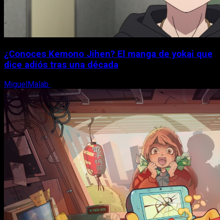
¿Conoces Kemono Jihen? El manga de yokai que
dice adiós tras una década
MiguelMalab
8 de agosto, 2026