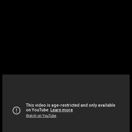
esta franquicia. Ahora, Mortal Kombat 1 regresa a la
actualidad al anunciar
un nuevo DLC
y varias novedades más.
Bajo el nombre de «
Khaos Reigns
«, se nos presenta una
nueva expansión narrativa
que continuará la saga de Mortal
Kombat 1, ahora con el
regreso de Noob Saibot, Cyrax y
Sektor como personajes jugables
. Además, se añadirá una
actualización de contenido gratuita para todos los jugadores
en la que
vuelven los Animalities
. Os dejamos el nuevo
tráiler a continuación.
Mortal Kombat 1
anuncia un nuevo DLC