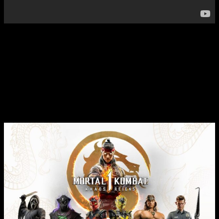
Será el
24 de septiembre
cuando llegue Khaos Reigns, que
a nivel de trama nos situa en un contexto en el que, tras
repeler a los invasores que amenazaron la nueva era de la
paz de Liu Kang Dios del Fuego,
se
expande la historia de
la campaña
con una narrativa cinemática nueva. Cuando una
terrible amenaza emerge de otra línea temporal liderada por
el despiadado Titan Havik, cuya única misión consiste en
sembrar el kaos, Liu Kang tendrá que invocar a sus
campeones y confiar en sus enemigos para erradicarla.