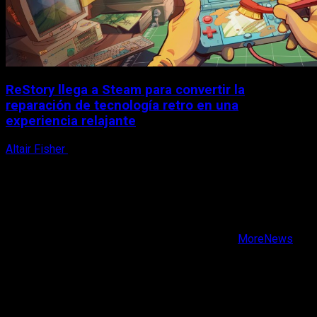
ReStory llega a Steam para convertir la
reparación de tecnología retro en una
experiencia relajante
Altair Fisher
8 de agosto, 2026
X
Facebook
Instagram
Youtube
Copyright © Todos los derechos reservados.
|
MoreNews
por AF themes.