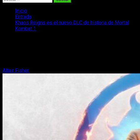
Inicio
Entrada
Khaos Reigns es el nuevo DLC de historia de Mortal
Kombat 1
Khaos Reigns es el nuevo DLC de
historia de Mortal Kombat 1
Mucho contenido llega al juego de lucha de Warner Bros
Altair Fisher
30 de julio, 2024
3 minutos de lectura