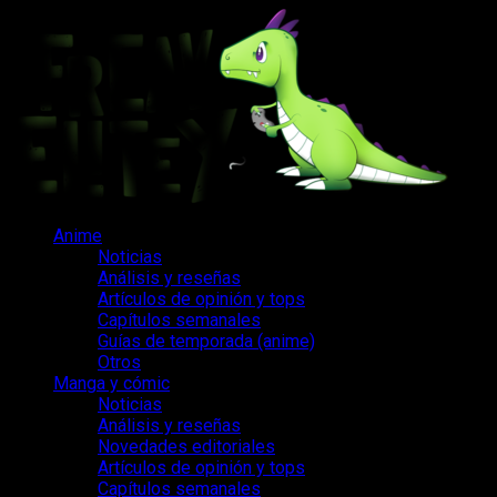
Saltar
al
contenido
Menú
Anime
principal
Noticias
Análisis y reseñas
Artículos de opinión y tops
Capítulos semanales
Guías de temporada (anime)
Otros
Manga y cómic
Noticias
Análisis y reseñas
Novedades editoriales
Artículos de opinión y tops
Capítulos semanales