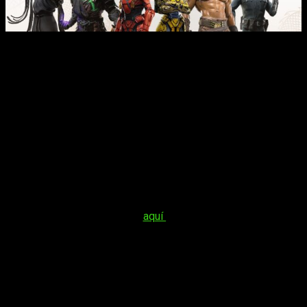
La otra gran novedad es el anuncio del
Kombat Pack 2
,en el
que volverán kombatientes como
Noob Saibot
, con la voz de
Kaiji Tang;
Cyrax
, con la voz de Enuka Okuma; o
Sektor
, con
la voz de Erika Ishii. Este pack también incluirá a un nuevo
grupo de luchadores invitados:
Ghostface
, la identidad que
han adoptado de forma recurrente los antagonistas de las
películas de
Scream
;
Terminator T-1000
, el mortal asesino
cibernético hecho de metal líquido que apareció en la película
de
Terminator 2: el juicio final
(1991);
Conan el Bárbaro
, el
imponente guerrero que protagoniza la película de
Conan el
Bárbaro
(1982), contará con la voz y el aspecto del actor
Arnold Schwarzenegger.
Para acabar, recordaros que
aquí
os trajimos nuestro
análisis
del juego base, en el que concluíamos que: «
Con la salvedad
de que la guardia funciona de manera un tanto peculiar y de
que la curva de aprendizaje no es tan sencilla cuando pasas
al online (sí que es muy amable en sus modos para un solo
jugador, siendo esta la razón por la que los novatos pueden
disfrutarlo), el resultado final es muy, muy positivo
.»