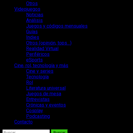
Otros
Videojuegos
Noticias
Análisis
Juegos y códigos mensuales
Guías
Indies
Otros (opinión, tops…)
Realidad Virtual
Periféricos
eSports
Cine, rol, tecnología y más
Cine y series
Tecnología
Rol
Literatura universal
Juegos de mesa
Entrevistas
Crónicas y eventos
Cosplay
Podcasting
Contacto
Buscar: