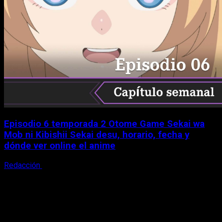
Episodio 6 temporada 2 Otome Game Sekai wa
Mob ni Kibishii Sekai desu, horario, fecha y
dónde ver online el anime
Redacción
5 de agosto, 2026
X
Facebook
Instagram
Youtube