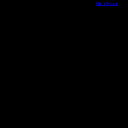
Copyright © Todos los derechos reservados.
|
MoreNews
por AF themes.