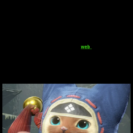
Monster Hunter Rise
,
Capcom se prepara para el 20
aniversario de la saga de caza
. Así lo ha anunciado durante
el
Tokyo Game 2023
, donde la compañía ha confirmado que
pronto habrá novedades.
Exactamente será el 11 de marzo de 2024
, día en el que
habrá un evento de la saga y donde posiblemente se muestre
el próximo título de la saga. Además, l
a compañía japonesa
ha abierto una misteriosa página
web
que será participe
de dicho evento.
El futuro de
Monster Hunter
se
desvelará el 11 de marzo en un evento