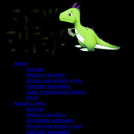
Saltar
al
contenido
Menú
Anime
principal
Noticias
Análisis y reseñas
Artículos de opinión y tops
Capítulos semanales
Guías de temporada (anime)
Otros
Manga y cómic
Noticias
Análisis y reseñas
Novedades editoriales
Artículos de opinión y tops
Capítulos semanales