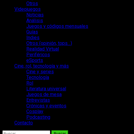
Otros
Videojuegos
Noticias
Análisis
Juegos y códigos mensuales
Guías
Indies
Otros (opinión, tops…)
Realidad Virtual
Periféricos
eSports
Cine, rol, tecnología y más
Cine y series
Tecnología
Rol
Literatura universal
Juegos de mesa
Entrevistas
Crónicas y eventos
Cosplay
Podcasting
Contacto
Buscar: