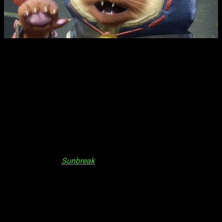
Monster Hunter 20 aniversario
Esto confirma nuestros peores pesares, ya que es poco
probable que la nueva entrega que está desarrollando la
compañía se muestre antes de dicho evento.
Pensando fríamente lo que esto podría implicar, la fecha
coincide con la hipotética presentación de
Nintendo Switch
2
, por lo que podría ser un título de lanzamiento de la
sucesora de Nintendo.
Y es que las malas noticias no acaban en una fecha que pinta
muy lejana, y es que la compañía tampoco ha presentado
novedades para
Sunbreak
, la última expansión de la saga. Por
lo que es posible que tengamos que tomarnos unas
vacaciones de cazadores hasta entonces.
Donde si podremos ejercer el noble oficio de la caza es en
Monster Hunter Now
, el título de la saga desarrollado por
Niantic
, creadores de
Pokemon Go
. Esta obra está