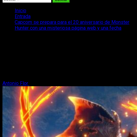
Inicio
Entrada
Capcom se prepara para el 20 aniversario de Monster
Hunter con una misteriosa página web y una fecha
Capcom se prepara para el 20
aniversario de Monster Hunter con una
misteriosa página web y una fecha
Capcom se prepara para el 20 aniversario de la saga Monster
Hunter, que tendrá lugar el año que viene y se vienen cositas.
Antonio Flor
22 de septiembre, 2023
2 minutos de lectura