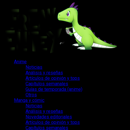
Saltar
al
contenido
Menú
Anime
principal
Noticias
Análisis y reseñas
Artículos de opinión y tops
Capítulos semanales
Guías de temporada (anime)
Otros
Manga y cómic
Noticias
Análisis y reseñas
Novedades editoriales
Artículos de opinión y tops
Capítulos semanales