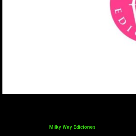
Tres nuevas licencias manga de Milky
Way
La editorial española
Milky Way Ediciones
ha anunciado por
sus redes sociales
tres nuevas licencias manga
:
Kûtei