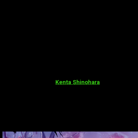
realmente entusiasma a Mika es degustar su
deliciosa carne! ¡Empieza un emocionante viaje
por los cielos lleno de aventuras y sueños por
descubrir!
Detalles de la edición
Formato
: B6 / Rústica con sobrecubierta
Número de tomos
: 4 / Serie abierta
Género
: Aventuras, acción,
slice of life
Color
: Blanco y negro
Precio
: 8,50 €
Kanata no Astra
, de
Kenta Shinohara
Kenta Shinohara nos regala una obra coral de personajes bien
diferenciados que luchan por sobrevivir y volver a casa a
medida que se enfrentan a los peligros del espacio exterior.
Si además lo acompañamos con un dibujo bastante resultón y
toques de intriga, pues, se nos queda una obra bastante
redonda.