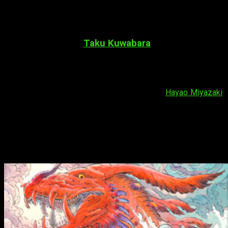
Dragons
,
Kanata No Astra
y
Kimi Wa Natsu No Naka
. A
continuación os mostramos más detalles sobre las nuevas
licencias:
Kûtei Dragons
, de
Taku Kuwabara
En primer lugar, Milky Way licencia
Kûtei Dragons
, publicada
en las páginas de la revista
good! Afternoon
. La nueva
propuesta de Kodansha resulta ser un seinen de aventuras
cuyo estilo visual recuerda a los mangas de
Hayao Miyazaki
.
Y es que la potencia artística de Taku Kuwabara sirve de canal
para presentar a personajes carismáticos y creíbles en sus
cometidos.
Drifting Dragons
(título internacional) nos lleva a
bordo del Quin Zaza, donde valientes cazadores surcan los
cielos para enfrentarse a peligrosas bestias voladoras a la
par que intentan vivir su propia vida.