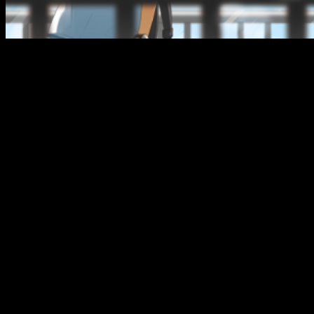
Sinopsis
Chiharu Saeki y Wataru Toda son dos estudiantes
de instituto con una pasión en común: el cine. En
cuanto se conocen se hacen buenos amigos,
hasta que un día su relación da un giro
inesperado… ¿Qué se siente al estar enamorado?
¿Cómo debería actuar ante una declaración de
amor? Sigue la historia de estos dos
adolescentes, su peregrinaje por los
emplazamientos reales de una de sus películas
favoritas, bajo el cielo azul de un verano radiante.
Detalles de la edición
Formato
: B6 / Rústica con sobrecubierta
Número de tomos
: tomo único
Género
: Drama, romance,
BL
Color
: Blanco y negro con páginas a color