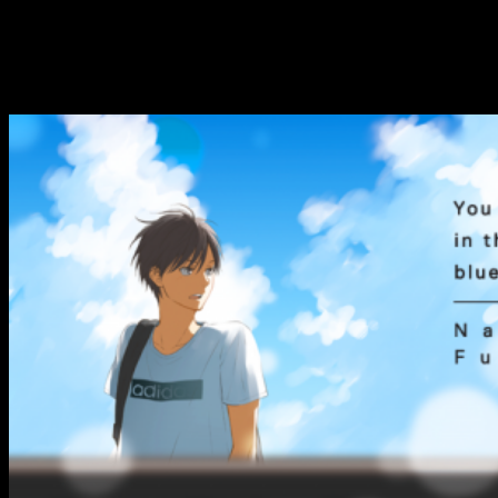
Kimi Wa Natsu No Naka
(
You Are in the Blue Summer
) narra
una historia veraniega (que parece ser la temática favorita de
su autora, como bien nos revela en los extras del tomo) que
nos enamora desde el primer momento.