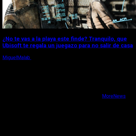
¿No te vas a la playa este finde? Tranquilo, que
Ubisoft te regala un juegazo para no salir de casa
MiguelMalab
7 de agosto, 2026
X
Facebook
Instagram
Youtube
Copyright © Todos los derechos reservados.
|
MoreNews
por AF themes.