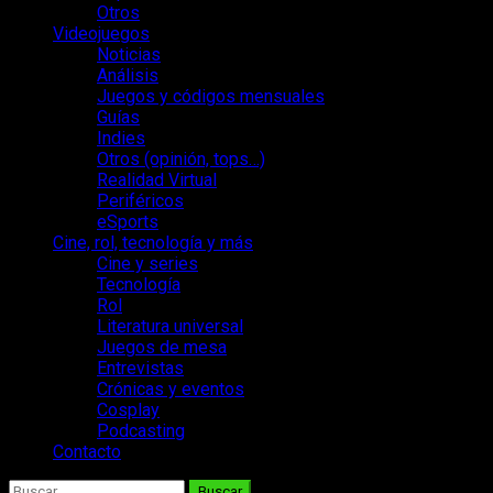
Otros
Videojuegos
Noticias
Análisis
Juegos y códigos mensuales
Guías
Indies
Otros (opinión, tops…)
Realidad Virtual
Periféricos
eSports
Cine, rol, tecnología y más
Cine y series
Tecnología
Rol
Literatura universal
Juegos de mesa
Entrevistas
Crónicas y eventos
Cosplay
Podcasting
Contacto
Buscar: