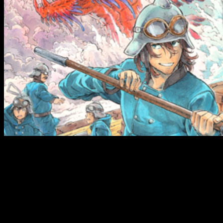
Sinopsis
Llevan aproximadamente medio siglo recorriendo
los cielos de todas las naciones en busca de
alguno de los escasos dragones. El buque
volador Quin Zaza es uno de los pocos barcos
dragoneros que siguen en activo. ¡Aunque el
principal objetivo es cazar dragones, lo que