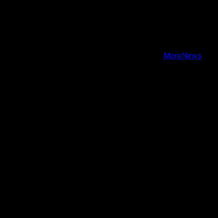
X
Facebook
Instagram
Youtube
Copyright © Todos los derechos reservados.
|
MoreNews
por AF themes.