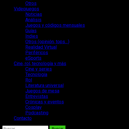
Otros
Videojuegos
Noticias
Análisis
Juegos y códigos mensuales
Guías
Indies
Otros (opinión, tops…)
Realidad Virtual
Periféricos
eSports
Cine, rol, tecnología y más
Cine y series
Tecnología
Rol
Literatura universal
Juegos de mesa
Entrevistas
Crónicas y eventos
Cosplay
Podcasting
Contacto
Buscar: