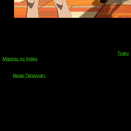
Invierno 2020 Crunchyroll
Territorios
: América del Norte, América Central,
América del Sur, Europa, África, Oceanía y Oriente
Medio.
Tercera temporada del famoso
spin-off
de la franquicia
Toaru
Majutsu no Index
. Tanto el estudio como el director serán los
mismos que en sus anteriores entregas. Por un lado el
estudio
J.C. Staff
animará la serie, y por el otro el director
será
Nagai Tatsuyuki.
Sinopsis
Una enorme ciudad en la que viven 2.3 millones de
personas se extiende al oeste de Tokio. En esta
Ciudad Academia el 80% de la población son
estudiantes, y allí se desarrollan habilidades
sobrenaturales, fenómenos anómalos que
parecen contradecir todas las leyes que conoce el