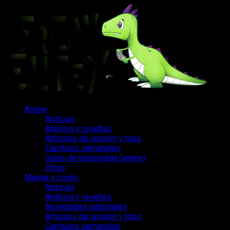
Saltar
al
contenido
Menú
Anime
principal
Noticias
Análisis y reseñas
Artículos de opinión y tops
Capítulos semanales
Guías de temporada (anime)
Otros
Manga y cómic
Noticias
Análisis y reseñas
Novedades editoriales
Artículos de opinión y tops
Capítulos semanales