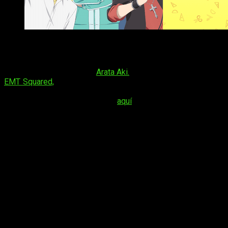
Invierno 2020 Crunchyroll
Territorios
: mundial a excepción de Asia
Adaptación del manga de
Arata Aki.
Será un anime del estudio
EMT Squared,
dirigido por Atsushi Nigorikawa y coproducido
por
Crunchyroll
. Podéis encontrar más detalles sobre el
equipo que trabajará en la serie
aquí
.
Sinopsis
Manga está protagonizado por Seri Koyuki, un
estudiante de preparatoria que evita relacionarse
con gente problemática porque sabe que siempre
acabará teniendo que ser la voz de la razón y
aguantando sus líos. En su clase hay un chico
llamado Kabuto Hanadori, quien sufre de un grave
caso de delirios de secundaria (chūnibyō) y dice
que el parche que lleva en el ojo sella al dios de la
destrucción que hay en su interior. Hanadori es