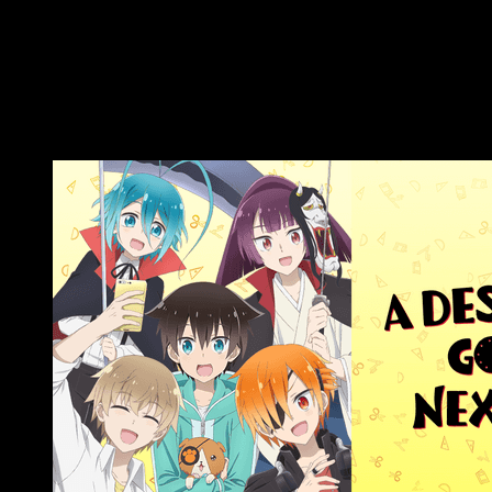
muchacho normal. El chico, tras sufrir un accidente
relacionado con los Yōkai, adquirió poderes
curativos. Finalmente, y tras descubrir esto,
Kotoko le pide a Kuro que trabajen juntos.
A Destructive God Sits Next to Me