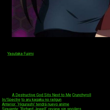
Invierno 2020 Crunchyroll
Anime del estudio Passione que adaptará la obra con historia
de
Yasutaka Fujimi
y dibujo de RED ICE.
Territorios
: mundial a excepción de Asia.
Sinopsis
Los estudiantes de la academia Hosho intentan
sobrevivir en un mundo de insectos monstruosos.
Tags:
A Destructive God Sits Next to Me
Crunchyroll
In/Spectre
to aru kagaku no railgun
Navegación
Anterior:
‘Higurashi’ tendrá nuevo anime
Siguiente:
‘Richard Jewell’, review sin spoilers