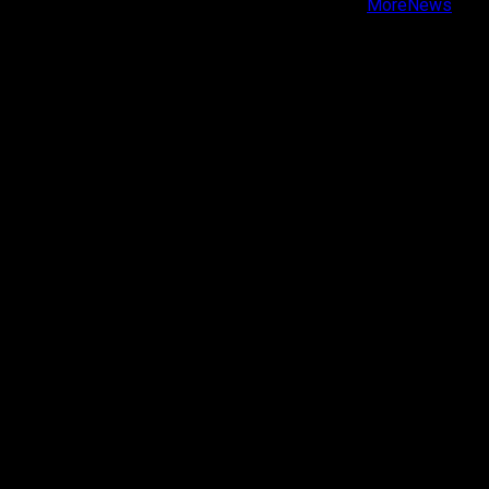
Copyright © Todos los derechos reservados.
|
MoreNews
por AF themes.