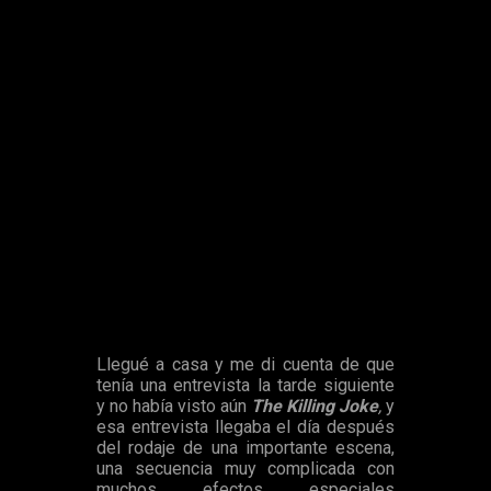
imágenes que muestran,
no pueden controlar al cien por
cien lo que los actores dicen en las ruedas de prensa y
en las entrevistas.
Sin ir mas lejos, el ya mencionado
Mark Hamill
ha sido el
último en caer en el despiste. El actor en la
Salt Lake Comic
Con
tras advertir que tenía terminantemente prohibido hablar
sobre la primera cinta,
se le escaparon algunos detalles de
la nueva entrega.
Realizó también declaraciones sobre su
doblaje del
Joker
en la película animada
The Killing Joke.
Según
Comic Book
, el actor explicó que para el octavo
episodio ha tenido que rodar mucho de noche, lo que
implicaba dormir por la mañana y levantarse con el día muy
entrado, rutina que no le fue agradable, pero que empeoró un
día en especial:
Llegué a casa y me di cuenta de que
tenía una entrevista la tarde siguiente
y no había visto aún
The Killing Joke
,
y
esa entrevista llegaba el día después
del rodaje de una importante escena,
una secuencia muy complicada con
muchos efectos especiales