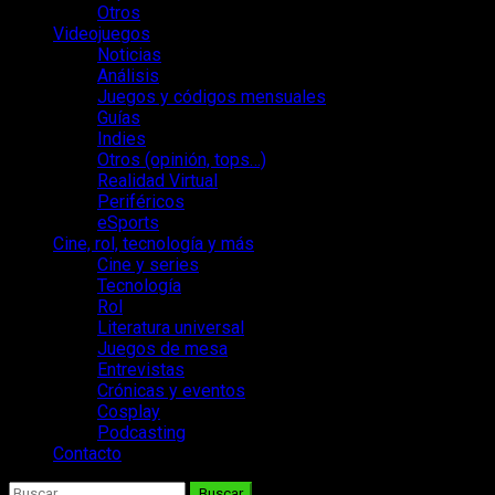
Otros
Videojuegos
Noticias
Análisis
Juegos y códigos mensuales
Guías
Indies
Otros (opinión, tops…)
Realidad Virtual
Periféricos
eSports
Cine, rol, tecnología y más
Cine y series
Tecnología
Rol
Literatura universal
Juegos de mesa
Entrevistas
Crónicas y eventos
Cosplay
Podcasting
Contacto
Buscar: