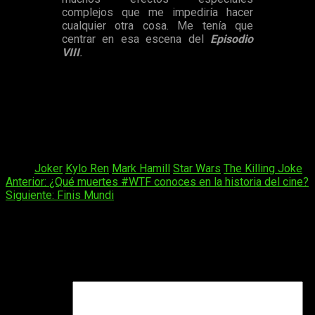
complejos que me impediría hacer
cualquier otra cosa. Me tenía que
centrar en esa escena del
Episodio
VIII
.
El comentario sobre una compleja escena de efectos
especiales ha hecho saltar todas las alarmas en las mentes
de aquellxs que están deseando de saber nuevos detalles,
ya han saltado las preguntas y rumores sobre la escena:
¿Será esta escena un momento de lucha?, ¿Se
enfrentará Luke Skywalker a Kylo Ren?
Tags:
Joker
Kylo Ren
Mark Hamill
Star Wars
The Killing Joke
Navegación
Anterior:
¿Qué muertes #WTF conoces en la historia del cine?
Siguiente:
Finis Mundi
de
entradas
Deja una respuesta
Tu dirección de correo electrónico no será publicada.
Los
campos obligatorios están marcados con
*