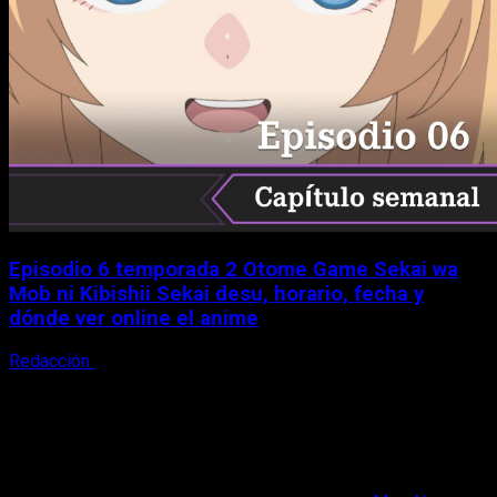
Episodio 6 temporada 2 Otome Game Sekai wa
Mob ni Kibishii Sekai desu, horario, fecha y
dónde ver online el anime
Redacción
5 de agosto, 2026
X
Facebook
Instagram
Youtube