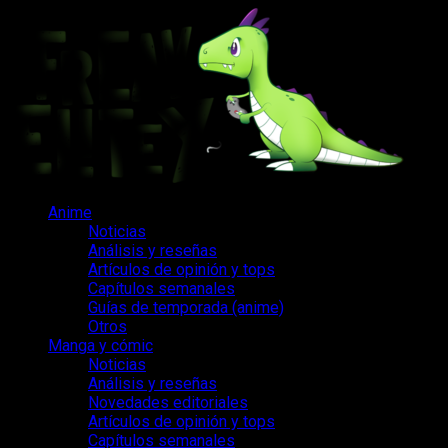
Saltar
al
contenido
Menú
Anime
principal
Noticias
Análisis y reseñas
Artículos de opinión y tops
Capítulos semanales
Guías de temporada (anime)
Otros
Manga y cómic
Noticias
Análisis y reseñas
Novedades editoriales
Artículos de opinión y tops
Capítulos semanales