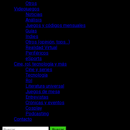
Otros
Videojuegos
Noticias
Análisis
Juegos y códigos mensuales
Guías
Indies
Otros (opinión, tops…)
Realidad Virtual
Periféricos
eSports
Cine, rol, tecnología y más
Cine y series
Tecnología
Rol
Literatura universal
Juegos de mesa
Entrevistas
Crónicas y eventos
Cosplay
Podcasting
Contacto
Buscar: