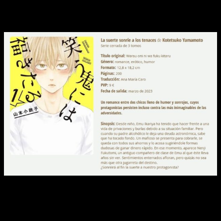
sonrojos, cuyos protagonistas persisten incluso contra las
más inimaginables de las adversidades. Serán tres tomos y
el primero se publicará en marzo de 2023.
La última novedad es otro
BL
(
Boys Love)
,
Isekai no sata wa
shachiku shidai:
cuyo título provisional es Un contable para
salvar el reino.
¡Isekai y BL! El combo definitivo de dos
temáticas que mueven masas,
con un dibujo espectacular y