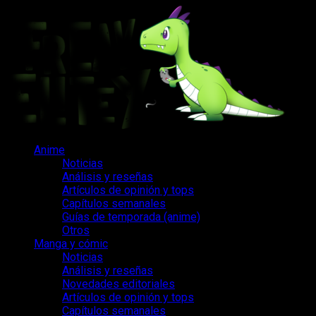
Saltar
al
contenido
Menú
Anime
principal
Noticias
Análisis y reseñas
Artículos de opinión y tops
Capítulos semanales
Guías de temporada (anime)
Otros
Manga y cómic
Noticias
Análisis y reseñas
Novedades editoriales
Artículos de opinión y tops
Capítulos semanales