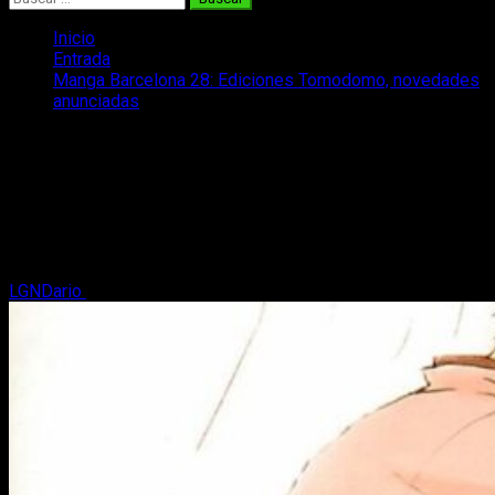
Inicio
Entrada
Manga Barcelona 28: Ediciones Tomodomo, novedades
anunciadas
Manga Barcelona 28: Ediciones
Tomodomo, novedades anunciadas
¡Novedades del Manga Barcelona 28 de Ediciones
Tomodomo para el próximo año 2023! ¿Con qué nos
sorprenderán en esta ocasión?
LGNDario
9 de diciembre, 2022
2 minutos de lectura