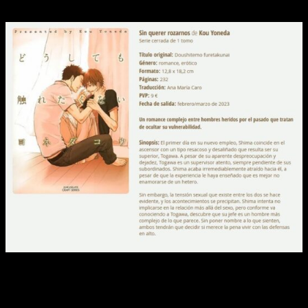
febrero y marzo de 2023.
El siguiente es una obra de Kotetsuko Yamamoto:
Warau oni
ni wa fuku kitaru,
cuyo título provisional es
La suerte sonríe
a los tenaces
. Un romance entre dos chicos lleno de humor y