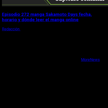
Episodio 272 manga Sakamoto Days fecha,
horario y dónde leer el manga online
Redacción
9 de agosto, 2026
X
Facebook
Instagram
Youtube
Copyright © Todos los derechos reservados.
|
MoreNews
por AF themes.