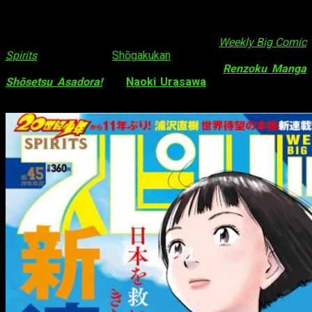
primer arco
El noveno número de este año de la revista
Weekly Big Comic
Spirits
, publicada por
Shōgakukan
, publicó el pasado lunes el
capítulo final del «primer arco» del manga
Renzoku Manga
Shōsetsu Asadora!
, de
Naoki Urasawa
. La revista también
anunció que
el manga entrará en pausa
.