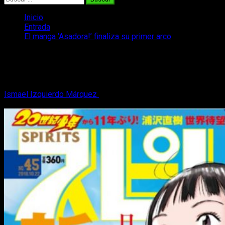
Inicio
Entrada
El manga ‘Asadora!’ finaliza su primer arco
El manga ‘Asadora!’ finaliza su primer
arco
Ismael Izquierdo Márquez
31 de enero, 2019
2 minutos de
lectura