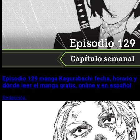
Episodio 129 manga Kagurabachi fecha, horario y
dónde leer el manga gratis, online y en español
Redacción
9 de agosto, 2026