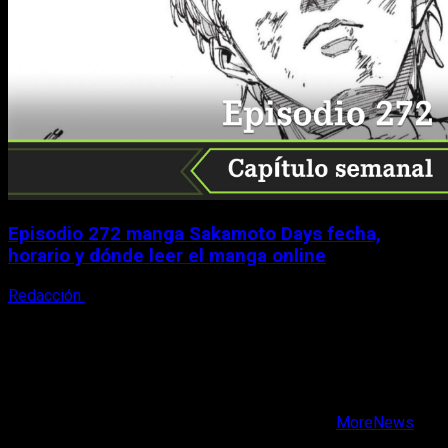
Episodio 272 manga Sakamoto Days fecha,
horario y dónde leer el manga online
Redacción
9 de agosto, 2026
X
Facebook
Instagram
Youtube
Copyright © Todos los derechos reservados.
|
MoreNews
por AF themes.