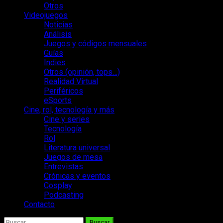
Otros
Videojuegos
Noticias
Análisis
Juegos y códigos mensuales
Guías
Indies
Otros (opinión, tops…)
Realidad Virtual
Periféricos
eSports
Cine, rol, tecnología y más
Cine y series
Tecnología
Rol
Literatura universal
Juegos de mesa
Entrevistas
Crónicas y eventos
Cosplay
Podcasting
Contacto
Buscar: