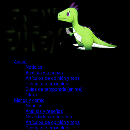
Saltar
al
contenido
Menú
Anime
principal
Noticias
Análisis y reseñas
Artículos de opinión y tops
Capítulos semanales
Guías de temporada (anime)
Otros
Manga y cómic
Noticias
Análisis y reseñas
Novedades editoriales
Artículos de opinión y tops
Capítulos semanales