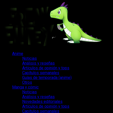
Saltar
al
contenido
Menú
Anime
principal
Noticias
Análisis y reseñas
Artículos de opinión y tops
Capítulos semanales
Guías de temporada (anime)
Otros
Manga y cómic
Noticias
Análisis y reseñas
Novedades editoriales
Artículos de opinión y tops
Capítulos semanales