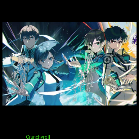
ver el episodio 7 del anime
Mahouka
Koukou no Rettousei
La fecha seleccionada para el siguiente capítulo de la serie
es el
viernes 17 de mayo de 2024
, por lo que no tendréis
que esperar demasiado para ver con qué nos sorprenden en
esta ocasión. Sobre la plataforma, volverá a ser la misma de
siempre:
Crunchyroll
. Sobre el horario en cada país,