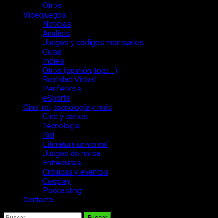
Otros
Videojuegos
Noticias
Análisis
Juegos y códigos mensuales
Guías
Indies
Otros (opinión, tops…)
Realidad Virtual
Periféricos
eSports
Cine, rol, tecnología y más
Cine y series
Tecnología
Rol
Literatura universal
Juegos de mesa
Entrevistas
Crónicas y eventos
Cosplay
Podcasting
Contacto
Buscar: