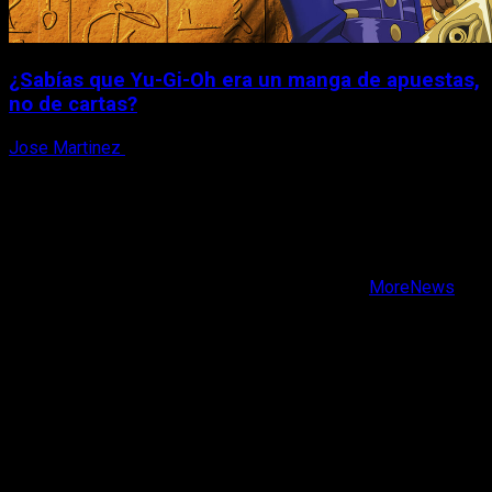
¿Sabías que Yu-Gi-Oh era un manga de apuestas,
no de cartas?
Jose Martinez
6 de agosto, 2026
X
Facebook
Instagram
Youtube
Copyright © Todos los derechos reservados.
|
MoreNews
por AF themes.