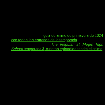
School
, siempre nos ha llamado la atención. Este es uno de
los motivos, entre otros tantos, por los que nos gusta
contaros todo sobre
cuándo, dónde y cómo ver el anime
online, en español y de manera legal
The Irregular at
Magic High School
temporada 3 episodio 7 del
anime
Mahouka Koukou no Rettousei
, siendo este el
ejemplo de la semana.
Tal vez te interese:
guía de anime de primavera de 2024
con todos los estrenos de la temporada
.
Tal vez te interese:
The Irregular at Magic High
School
temporada 3, cuántos episodios tendrá el anime
Es por esto que, habitualmente, nos detenemos para revisar
su horario, por si algo ha cambiado. No suele ser habitual,
pero a veces hay cambios en la programación por culpa de
eventos inesperados.
A priori
, esta semana debería ir con
normalidad, por lo que no deberíais tener problema alguno
para disfrutar de esta singular serie que entiende la magia
muy a su manera.
The Irregular at Magic High
School
temporada 3, cuándo y dónde