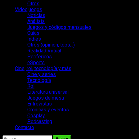
Otros
Videojuegos
Noticias
Análisis
Juegos y códigos mensuales
Guías
Indies
Otros (opinión, tops…)
Realidad Virtual
Periféricos
eSports
Cine, rol, tecnología y más
Cine y series
Tecnología
Rol
Literatura universal
Juegos de mesa
Entrevistas
Crónicas y eventos
Cosplay
Podcasting
Contacto
Buscar: