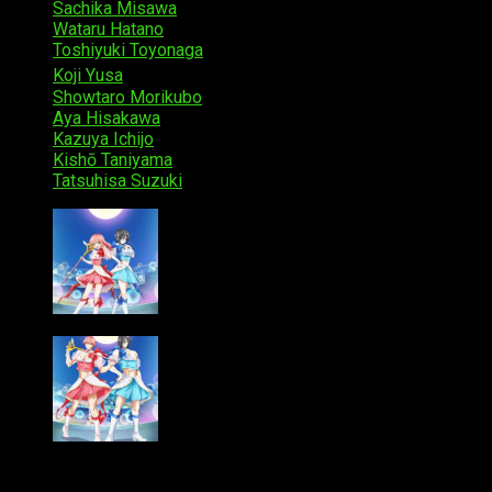
Sachika Misawa
como Sakuyo Mikage
Wataru Hatano
como Sakuyo Mikage en su forma de hom
Toshiyuki Toyonaga
como Mohiro Mikage, un famoso idol
Koji Yusa
como Hyōe, un miembro del grupo idol Star☆Pri
Showtaro Morikubo
como Konami Yamo, el manager de Sa
Aya Hisakawa
como Sayori Uno, la madre de Saki
Kazuya Ichijo
como Kokoro-chan, la mascota que une a Sa
Kishō Taniyama
como Mahō Shōjo Eternal Dangerous Pre
Tatsuhisa Suzuki
como Mahō Shōjo Everything Crazy Bea
Otros datos