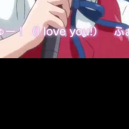
a los usuarios premium de su plataforma, y comenzará su retr
 China
.
 las 10 de la tarde, y en Tokyo MX al día siguiente.
 a
: