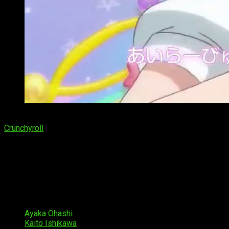
Imagen del ending del anime ‘Magical Girl Ore’
Crunchyroll
ya ha retransmitido
los primeros dos episodios 
Crunchyroll emitirá la serie en todo el mundo
salvo en Japón y
Magical Girl Ore
se estrenará en Japón el 2 de abril
en AT-X a
Staff
Los miembros del elenco anteriormente confirmados
incluyen
Ayaka Ohashi
como Saki Uno
Kaito Ishikawa
como Saki en su forma masculina