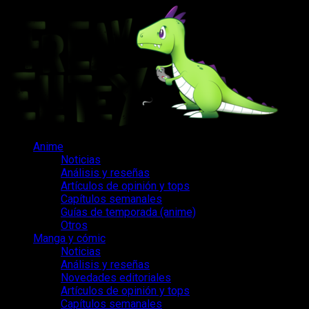
Saltar
al
contenido
Menú
Anime
principal
Noticias
Análisis y reseñas
Artículos de opinión y tops
Capítulos semanales
Guías de temporada (anime)
Otros
Manga y cómic
Noticias
Análisis y reseñas
Novedades editoriales
Artículos de opinión y tops
Capítulos semanales