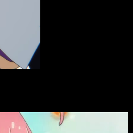
temente a
nuevos miembros del elenco
. De esta forma quedó
in embargo, todavía no se han revelado los roles de los nuevos