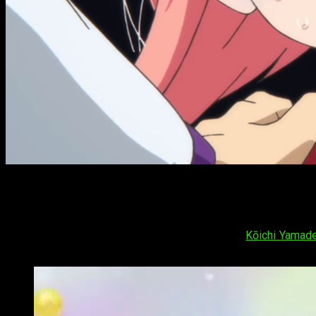
Nuevos miembros para el elenco de
Magi
¡Muy buenas a todos! La web oficial del anime de televisión
Ma
confirmada la participación de Megumi Iwanaga,
Kōichi Yamad
miembros en la serie.