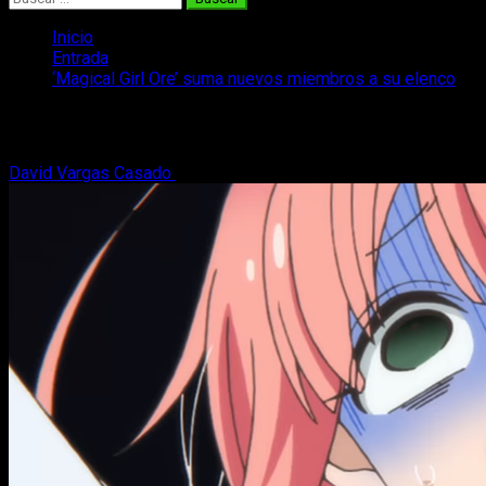
Inicio
Entrada
‘Magical Girl Ore’ suma nuevos miembros a su elenco
‘Magical Girl Ore’ suma nuevos miembro
David Vargas Casado
2 de abril, 2018
3 minutos de lectura