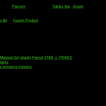
me desde
Pierrot+
. Por otra parte,
Yukiko Ibe
(
Onigir
i
) diseñará lo
res de doblaje Toyonaga y Yusa, y serán quienes interpreten l
c Be
de
Fusion Product
, en 2012. Fusion Product lanzó dos libr
aria y una idol de mucho éxito que se enamora de Mohiro, 
dudosa procedencia para transformarse en chica mágica, que cam
Magical Girl
ohashi
Pierrot
STAR ☆ PRINCE
tants
us primeros minutos
os obligatorios están marcados con
*