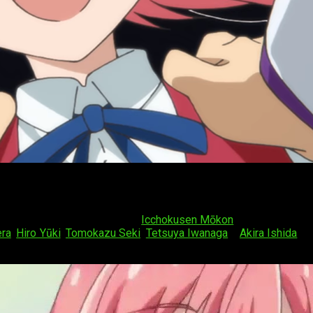
cal Girl Ore
gical Girl Ore
del manga de
Icchokusen Mōkon
anunció recien
era
,
Hiro Yūki
,
Tomokazu Seki
,
Tetsuya Iwanaga
y
Akira Ishida
. S