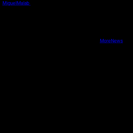
MiguelMalab
5 de agosto, 2026
X
Facebook
Instagram
Youtube
Copyright © Todos los derechos reservados.
|
MoreNews
por AF themes.