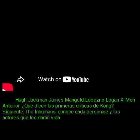
Tags:
Hugh Jackman
James Mangold
Lobezno
Logan
X-Men
Navegación
Anterior:
¿Qué dicen las primeras críticas de Kong?
Siguiente:
The Inhumans: conoce cada personaje y los
de
actores que les darán vida
entradas
Deja una respuesta