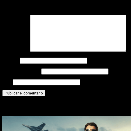
Tu dirección de correo electrónico no será publicada.
Los
campos obligatorios están marcados con
*
Comentario
*
Nombre
Correo electrónico
Web
Historias relacionadas