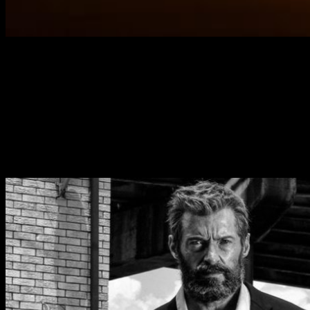
Hugh Jackman
interpreta a
Lobezno
en su ultima película
,
Logan
,
la cual se encuentra en la cartelera de todos los cines
Españoles.
Atención Spoilers
La última aparición de
Hugh Jackman
como
Lobezno
ha
llegado a todos los cines Españoles.
Ayer,
viernes 3 de
marzo
, pudimos disfrutar del estreno de
Logan
y todos los
que pudieron ir a verla se habrán dado cuenta que hay
bastantes referencias al mundo de los
X-Men
.