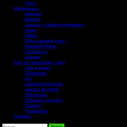
Otros
Videojuegos
Noticias
Análisis
Juegos y códigos mensuales
Guías
Indies
Otros (opinión, tops…)
Realidad Virtual
Periféricos
eSports
Cine, rol, tecnología y más
Cine y series
Tecnología
Rol
Literatura universal
Juegos de mesa
Entrevistas
Crónicas y eventos
Cosplay
Podcasting
Contacto
Buscar: