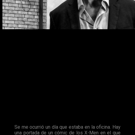
La primera referencia pudimos encontrarla en el tráiler oficial
de la película, un vídeo donde podemos observar a
Hugh
Jackman
sostener un cómic de la
Patrulla X
. Pero,
¿cuál
habrá sido el cómic que ha inspirado esta producción?
James Mangold
ha revelado el nombre de dicho cómic, el
cual está directamente relacionado con el final del film.
Desde hace varios meses, los fans han intentado averiguar
qué ejemplar en papel podría estar relacionado con la
película.
El viejo Logan
es uno de los cómics más
nombrados para ser el elegido, pero el director, en una
entrevista con
CinemaBlend
, hizo una referencia a un cómic
muy distinto:
The Uncanny X-Men #251: Fever Dream
.
Se me ocurrió un día que estaba en la oficina. Hay
una portada de un cómic de los X-Men en el que