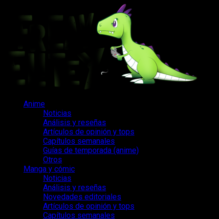
Saltar
al
contenido
Menú
Anime
principal
Noticias
Análisis y reseñas
Artículos de opinión y tops
Capítulos semanales
Guías de temporada (anime)
Otros
Manga y cómic
Noticias
Análisis y reseñas
Novedades editoriales
Artículos de opinión y tops
Capítulos semanales