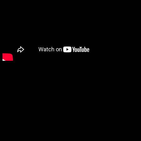
La explicación de este hecho, reside en que
Mangold
podría
haber creado una pequeña conexión con el dibujo que
introduce este cómic, pero no solo sirve para crear una
conexión, sino que también para homenajear al personaje al
cual ha estado interpretando
Hugh Jackman
durante 17 años
-Lobezno, el arma
X
-.
Aquí te dejo un pequeño homenaje al inigualable
Logan
: