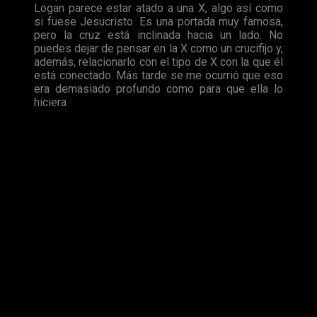
Logan parece estar atado a una X, algo así como
si fuese Jesucristo. Es una portada muy famosa,
pero la cruz está inclinada hacia un lado. No
puedes dejar de pensar en la X como un crucifijo y,
además, relacionarlo con el tipo de X con la que él
está conectado. Más tarde se me ocurrió que eso
era demasiado profundo como para que ella lo
hiciera
Todo esto nos revela la idea inicial de la escena en la que
podemos ver a
Lobezno
sacrificándose para salvar a
X-23
y
al resto de sus amigos mutantes. En el momento final en el
que
Laura
permanece junto a la tumba de
Logan
, ella coge la
cruz y la tumba formando una
X
.