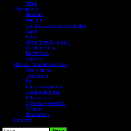
Otros
Videojuegos
Noticias
Análisis
Juegos y códigos mensuales
Guías
Indies
Otros (opinión, tops…)
Realidad Virtual
Periféricos
eSports
Cine, rol, tecnología y más
Cine y series
Tecnología
Rol
Literatura universal
Juegos de mesa
Entrevistas
Crónicas y eventos
Cosplay
Podcasting
Contacto
Buscar: