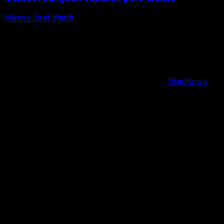
Marcos José Wagih
6 de agosto, 2026
X
Facebook
Instagram
Youtube
Copyright © Todos los derechos reservados.
|
MoreNews
por AF themes.