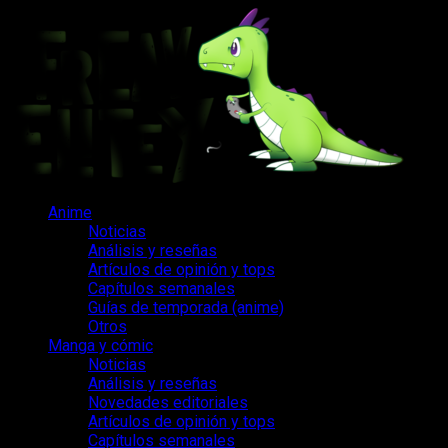
Saltar
al
contenido
Menú
Anime
principal
Noticias
Análisis y reseñas
Artículos de opinión y tops
Capítulos semanales
Guías de temporada (anime)
Otros
Manga y cómic
Noticias
Análisis y reseñas
Novedades editoriales
Artículos de opinión y tops
Capítulos semanales