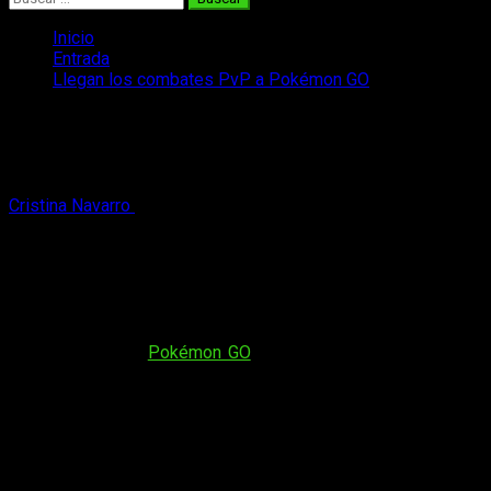
Inicio
Entrada
Llegan los combates PvP a Pokémon GO
Llegan los combates PvP a Pokémon
GO
Cristina Navarro
13 de diciembre, 2018
2 minutos de lectura
Ya podemos disfrutar de batallas entre
jugadores
Hace unas horas, Niantic liberaba este modo de juego para
los jugadores de
Pokémon GO
de nivel 40, el máximo en el
juego actualmente, aunque finalmente se ha establecido que
el nivel mínimo para poder llevar a cabo estos combates
será el nivel 10.
Tendremos tres recompensas al día