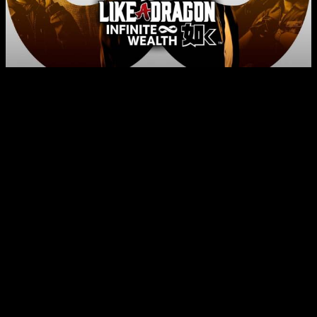
Este modo de juego
sin precedentes en la isla Dondoko
permite a los jugadores explorar un mundo expansivo
,
lleno de desafíos y oportunidades. Desde limpiar playas
hasta construir complejos turísticos, los jugadores podrán dar
rienda suelta a su creatividad y habilidades de gestión para
crear el complejo de sus sueños.
Like a Dragon: Infinite Wealth
representa la octava entrega de
la saga Ryu Ga Gotoku Studio y se presenta como la
culminación épica de las historias contadas en
Yakuza: Like a
Dragon
y
Like a Dragon Gaiden: The Man Who Erased His
Name
. En esta entrega, los jugadores tendrán la oportunidad
de controlar a dos héroes legendarios:
Ichiban Kasuga,
un
luchador incansable que sabe lo que significa tocar fondo y
recuperarse, y
Kazuma Kiryu
, un hombre roto que enfrenta
sus últimos días. La trama se desenvuelve guiada por el
destino, o tal vez, por fuerzas aún más misteriosas.