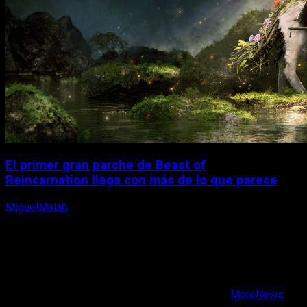
El primer gran parche de Beast of
Reincarnation llega con más de lo que parece
MiguelMalab
10 de agosto, 2026
X
Facebook
Instagram
Youtube
Copyright © Todos los derechos reservados.
|
MoreNews