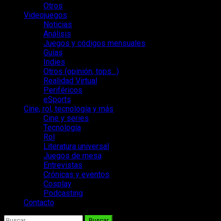
Otros
Videojuegos
Noticias
Análisis
Juegos y códigos mensuales
Guías
Indies
Otros (opinión, tops…)
Realidad Virtual
Periféricos
eSports
Cine, rol, tecnología y más
Cine y series
Tecnología
Rol
Literatura universal
Juegos de mesa
Entrevistas
Crónicas y eventos
Cosplay
Podcasting
Contacto
Buscar: