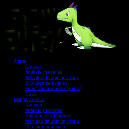
Saltar
al
contenido
Menú
Anime
principal
Noticias
Análisis y reseñas
Artículos de opinión y tops
Capítulos semanales
Guías de temporada (anime)
Otros
Manga y cómic
Noticias
Análisis y reseñas
Novedades editoriales
Artículos de opinión y tops
Capítulos semanales