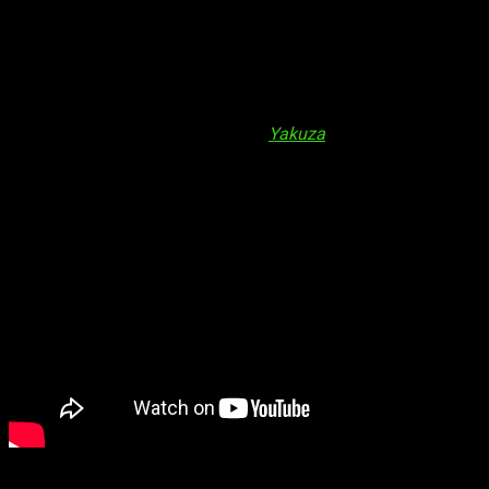
En un emocionante anuncio realizado durante el evento Xbox
Partner Preview, SEGA y Ryu Ga Gotoku Studio revelaron un
nuevo y
muy singular modo de juego para
Like a Dragon:
Infinite Wealth
: la isla Dondoko. Así pues, su próximo RPG
nos permitirá gestionar nuestro propio terreno de maneras
muy especiales. Gracias a esto, entre otras cosas, esta nueva
entrega de la aclamada saga
Yakuza
promete llevar la
experiencia del jugador a un nivel completamente nuevo.
La isla Dondoko, situada en las pintorescas costas de