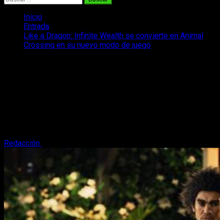
Inicio
Entrada
Like a Dragon: Infinite Wealth se convierte en Animal
Crossing en su nuevo modo de juego
Like a Dragon: Infinite Wealth se
convierte en Animal Crossing en su
nuevo modo de juego
Like a Dragon: Infinite Wealth tendrá un nuevo modo juego al
más puro estilo Animal Crossing en el que podremos
gestionar una isla entera.
Redacción
26 de octubre, 2023
3 minutos de lectura