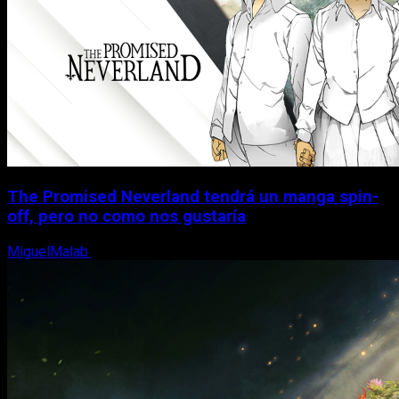
The Promised Neverland tendrá un manga spin-
off, pero no como nos gustaría
MiguelMalab
10 de agosto, 2026