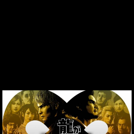
Honolulú, se presenta como un vasto y emocionante modo
secundario dentro del juego principal. Esta isla desierta, antes
desfigurada por la basura ilegal, ahora ofrece a los jugadores
la oportunidad de transformarla en un paraíso en la Tierra.
Equipado con su confiable bate de béisbol y otras
herramientas ingeniosas,
el protagonista Ichiban Kasuga
tiene la tarea de limpiar la basura y reciclarla para crear
muebles
, edificios y otras maravillas que transformarán la
isla. Pero eso no es todo: los jugadores podrán gestionar su
propio complejo en la isla, abriéndolo a clientes y
ascendiendo hacia lo más alto del cielo azul hawaiano.
Like a Dragon: Infinite Wealth
tendrá un
nuevo modo de juego