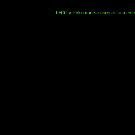
y llegará finalmente el próximo
22 de mayo de 2026,
una seman
Tal vez te interese:
LEGO y Pokémon se unen en una colecci
Lo que si que se mantiene es que,
quienes opten por la Delu