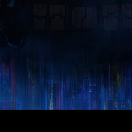
atman: El Legado del Caballero Oscuro
ha adelantado su fecha