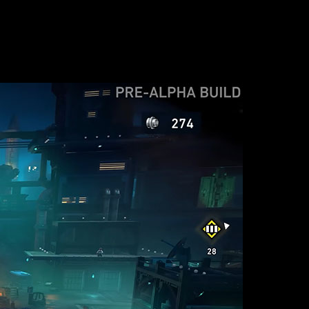
 al universo de los bloques. Aunque por el momento no tenemos
áiler o un nuevo avance, se nos hace la boca agua.