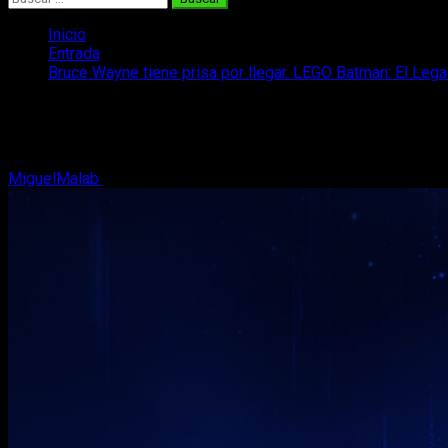
Inicio
Entrada
Bruce Wayne tiene prisa por llegar. LEGO Batman: El Leg
Bruce Wayne tiene prisa por llegar. LEG
Te contamos todos los detalles sobre el estreno de LEGO Batm
MiguelMalab
17 de marzo, 2026
2 minutos de lectura