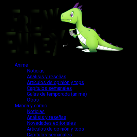
Saltar
al
contenido
Menú
Anime
principal
Noticias
Análisis y reseñas
Artículos de opinión y tops
Capítulos semanales
Guías de temporada (anime)
Otros
Manga y cómic
Noticias
Análisis y reseñas
Novedades editoriales
Artículos de opinión y tops
Capítulos semanales