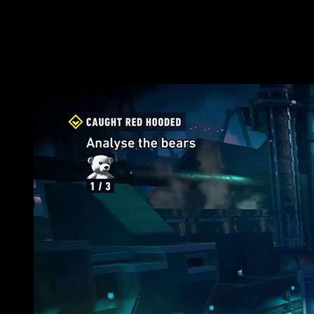
¿Quién está detrás de
LEGO Batman: El 
TT Games
es el estudio responsable de esta joya. Cuentan co
noticias sobre una nueva entrega «más adulta» del murciélago 