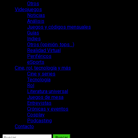
Otros
Videojuegos
Noticias
Análisis
Juegos y códigos mensuales
Guías
Indies
Otros (opinión, tops…)
Realidad Virtual
Periféricos
eSports
Cine, rol, tecnología y más
Cine y series
Tecnología
Rol
Literatura universal
Juegos de mesa
Entrevistas
Crónicas y eventos
Cosplay
Podcasting
Contacto
Buscar: