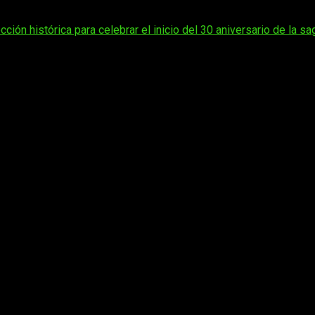
a su estreno oficial.
ón histórica para celebrar el inicio del 30 aniversario de la sa
xe Edition disfrutarán de un acceso anticipado de 72 horas