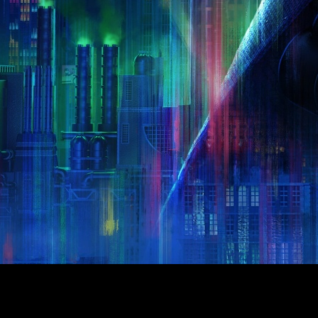
ura una semana antes.
y buenas noticias. Esta vez queremos hablararos de que
LEGO B