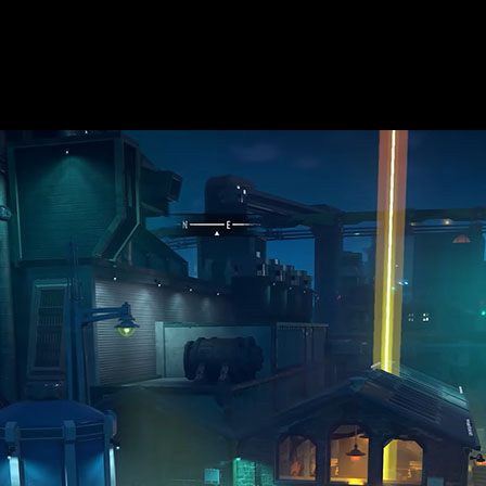
Legado del Caballero Oscuro
?
n una trayectoria impecable transformando franquicias de éxito
más querido de los superhéroes, cada vez que vemos un nuevo tr