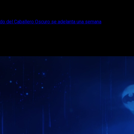
ado del Caballero Oscuro se adelanta una semana
O Batman: El Legado del Caballero Oscur
an: El Legado del Caballero Oscuro, que llegará finalmente el 