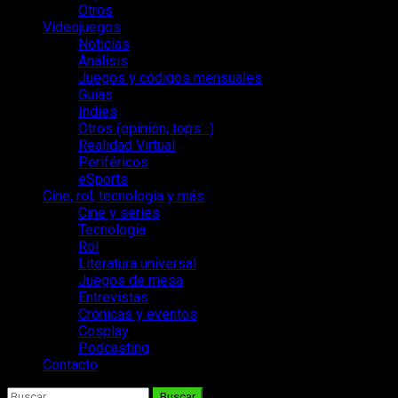
Otros
Videojuegos
Noticias
Análisis
Juegos y códigos mensuales
Guías
Indies
Otros (opinión, tops…)
Realidad Virtual
Periféricos
eSports
Cine, rol, tecnología y más
Cine y series
Tecnología
Rol
Literatura universal
Juegos de mesa
Entrevistas
Crónicas y eventos
Cosplay
Podcasting
Contacto
Buscar: