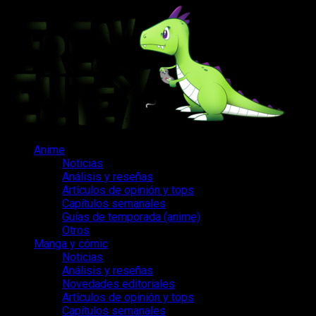
Saltar
al
contenido
Menú
Anime
principal
Noticias
Análisis y reseñas
Artículos de opinión y tops
Capítulos semanales
Guías de temporada (anime)
Otros
Manga y cómic
Noticias
Análisis y reseñas
Novedades editoriales
Artículos de opinión y tops
Capítulos semanales