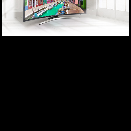
Los televisores han evolucionado enormemente en los
últimos años, convirtiéndose en piezas fundamentales para
disfrutar del entretenimiento en casa. Si antes solo servían
para ver los canales de televisión tradicionales, ahora se han
transformado en verdaderos centros de ocio,
con acceso
directo a plataformas de streaming como Netflix,
Amazon Prime y Disney+
.
Hoy en día,
los televisores ofrecen una calidad de
imagen y sonido que pocos años atrás parecía
impensable
. Las pantallas 4K y la tecnología HDR permiten
una experiencia visual impresionante, donde cada detalle
cobra vida de manera realista. Además, muchos de los
modelos más recientes incluyen funciones inteligentes que
facilitan la navegación, desde la búsqueda de contenido hasta
la gestión de otros dispositivos conectados a la televisión.