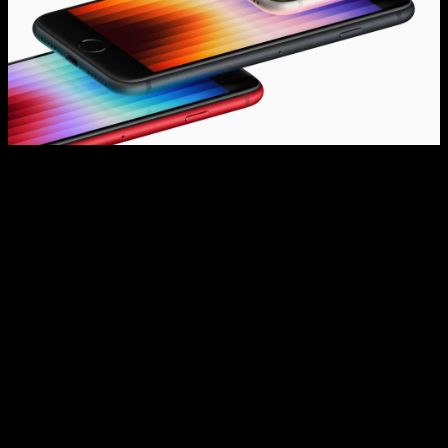
Los celulares se han convertido en mucho más que una
herramienta para hacer llamadas
. Son ahora compañeros
indispensables para casi todas las actividades del día a día.
Ya sea para hacer compras en línea, gestionar tareas, tomar
fotos o mantenernos conectados, los smartphones son
dispositivos multifuncionales que ofrecen una enorme
versatilidad.
Dentro de este amplio mercado de celulares, los usuarios
pueden elegir entre una variedad de opciones dependiendo
de sus necesidades específicas, como la duración de la
batería, la calidad de la cámara o el diseño. Sin embargo, uno
de los nombres que siempre destaca es el iPhone. Con cada
nueva versión,
Apple ha logrado mantener su lugar como
líder de la industria
, no solo por su hardware de alta gama,