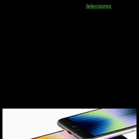
líneas generales, nos ha dado —y nos sigue dando—
muchísimo. Véanse, por ejemplo, los
televisores
. Si con los
teléfonos móviles nos mantenemos conectados e
informados,
con estos últimos podemos disfrutar en
muchas ocasiones de nuestras series o videojuegos
preferidos con una calidad de visionado superior
.
Cada cual tiene sus propias virtudes, por lo que responden a
distintas necesidades, pero el caso siempre es el mismo:
nos gusta disponer de la mayor calidad posible al mejor
precio disponible.
Es algo inherente al ser humano
. Por
suerte, como el mercado no ha dejado de evolucionar en torno
a este, las relaciones calidad-precio son cada vez más
amplias y tenemos más entre lo que elegir.
iPhone y celulares: la tecnología que
nos acompaña