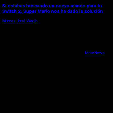
Si estabas buscando un nuevo mando para tu
Switch 2, Super Mario nos ha dado la solución
Marcos José Wagih
15 de marzo, 2026
X
Facebook
Instagram
Youtube
Copyright © Todos los derechos reservados.
|
MoreNews
por AF themes.