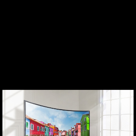
sino también por la integración perfecta con su ecosistema.
La experiencia de usar un iPhone va más allá del simple uso
de un teléfono; es un dispositivo que se sincroniza a la
perfección con otros productos Apple, como el iPad,
MacBook o Apple Watch, creando un ambiente de
productividad y entretenimiento sin interrupciones. Ambos,
los celulares y el iPhone, tienen algo único que ofrecer,
adaptándose a los gustos y necesidades de cada
usuario
. La tecnología sigue avanzando, y las opciones
nunca han sido tan amplias como ahora.
Televisores: toda una vida junto a
nosotros