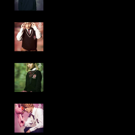
Kōji Saikawa cómo Renzō Shima
Yuuto Doi cómo Konekomaru Miwa
Rie Matsuoka cómo Shiemi Moriyama