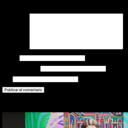
Tu dirección de correo electrónico no será publicada.
Los
campos obligatorios están marcados con
*
Comentario
*
Nombre
Correo electrónico
Web
Historias relacionadas