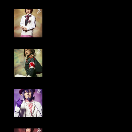
Yuuta Higuchi cómo Nemu Takara
Mako Komaki cómo Noriko Pako
Azusa Inamura cómo el oficial de la guardia
Shūhei Izumi cómo Mephisto Pheles