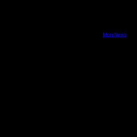
X
Facebook
Instagram
Youtube
Copyright © Todos los derechos reservados.
|
MoreNews
por AF themes.