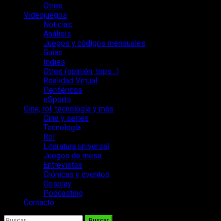
Otros
Videojuegos
Noticias
Análisis
Juegos y códigos mensuales
Guías
Indies
Otros (opinión, tops…)
Realidad Virtual
Periféricos
eSports
Cine, rol, tecnología y más
Cine y series
Tecnología
Rol
Literatura universal
Juegos de mesa
Entrevistas
Crónicas y eventos
Cosplay
Podcasting
Contacto
Buscar: