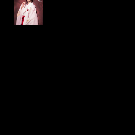
Ryōko Tanaka cómo Tamamo Kamiki
Detalles de la obra
La obra adapta la historia
Illuminati
del manga de Katō. El
líder de los Illuminati,
Lucifer
, quiere unir
Assiah
(mundo
humano) y
Gehenna
(Inframundo) y revivir a Satán. Para ello,
declara la guerra a la Orden de la Cruz Verdadera. Finalmente,
los Illuminati secuestran a Izumo como parte del plan. De
hecho, Yukio lidera el rescate de la chica.
La obra se ejecutará en el
Zepp Blue Theater Roppongi
de
Tokio del 20 al 29 de octubre. Por otro lado, también se hará
en el
Shinkobe Oriental Theater
de Kobe del 2 al 5 de
noviembre.
Daisuke Nishida
dirigirá y escribirá los diálogos
de la obra, ayudado por Katō.
Sinopsis del manga