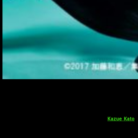
Ao no Exorcist s
e escenificará en Tokio
en octubre
La página web oficial de
Ao no Exorcist: Shimane Illuminati-
hen
, la obra de teatro basada en el manga de
Kazue Kato
,
reveló 14 nuevos diseños de personaje.
Reparto de personajes