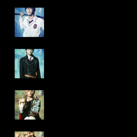
Ryo Kitamura cómo Rin Okumura
Shūto Miyazaki cómo Yukio Okumura
Ryūgi Yokota cómo Lucifer