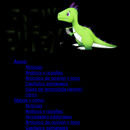
Saltar
al
contenido
Menú
Anime
principal
Noticias
Análisis y reseñas
Artículos de opinión y tops
Capítulos semanales
Guías de temporada (anime)
Otros
Manga y cómic
Noticias
Análisis y reseñas
Novedades editoriales
Artículos de opinión y tops
Capítulos semanales