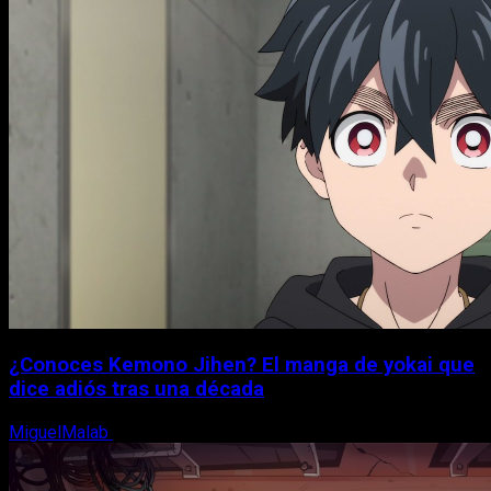
¿Conoces Kemono Jihen? El manga de yokai que
dice adiós tras una década
MiguelMalab
8 de agosto, 2026