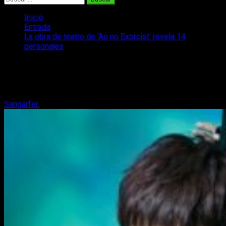
Inicio
Entrada
La obra de teatro de ‘Ao no Exorcist’ revela 14
personajes
La obra de teatro de ‘Ao no Exorcist’
revela 14 personajes
Sangarfer
26 de agosto, 2017
2 minutos de lectura