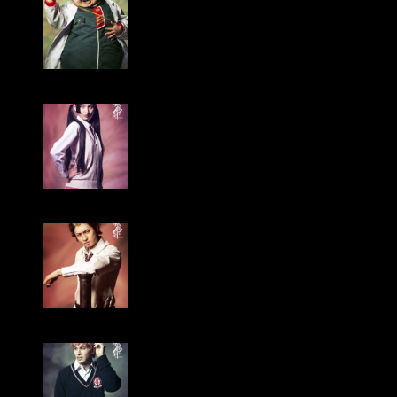
Yūya Hara cómo Michael Gedōin
Satomi Ohkubo cómo Izumo Kamiki
Ikkei Yamamoto cómo Ryūji Suguro