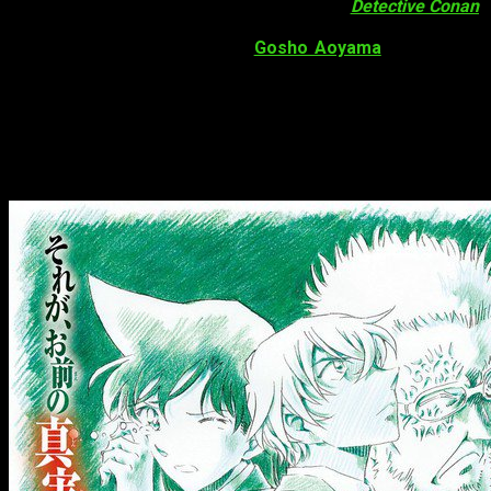
La web oficial de las películas animadas de
Detective Conan
,
ha revelado el título para su película número 22, basada en el
manga de
Detective Conan
de
Gosho Aoyama
. También se
han desvelado su fecha de estreno y un primer póster
promocional. La película, titulada
Detective Conan: Zero’s
Executioner
(
Detective Conan: Zero no Shikkounin
) se
estrenará en cines de Japón el
13 de abril del 2018
. A
continuación vemos la primera imagen promocional de la
nueva película: