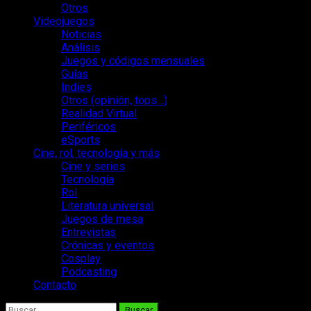
Otros
Videojuegos
Noticias
Análisis
Juegos y códigos mensuales
Guías
Indies
Otros (opinión, tops…)
Realidad Virtual
Periféricos
eSports
Cine, rol, tecnología y más
Cine y series
Tecnología
Rol
Literatura universal
Juegos de mesa
Entrevistas
Crónicas y eventos
Cosplay
Podcasting
Contacto
Buscar: