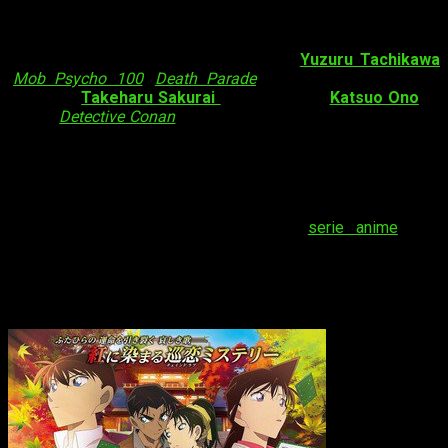
Datos sobre
Detective Conan
La película contará con la dirección de
Yuzuru Tachikawa
(
Mob Psycho 100
,
Death Parade
). Además, del guión se
encargará
Takeharu Sakurai
y de la música
Katsuo Ono
.
El
manga
Detective Conan
comenzó a publicarse en 1994 en la
revista
Shōnen Sunday
, donde aún sigue en publicación. Su
longevidad alcanza niveles estratosféricos; de hecho, en
agosto se convirtió en la primera serie de
Shōnen Sunday
en
llegar a su capítulo número mil.
El manga tuvo, además, una exitosa
serie anime
para
televisión la cual aún sigue en emisión. También existen un
total de 21 películas (22 próximamente) —la última de ellas
estrenada el pasado 15 de abril en Japón— basadas en la
historia del manga.