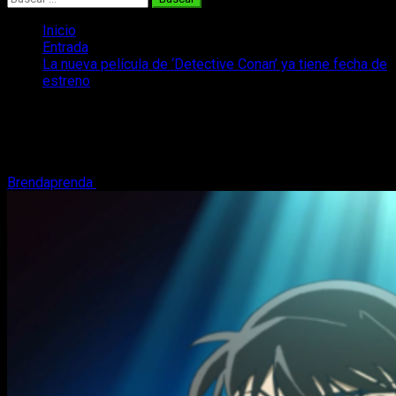
Inicio
Entrada
La nueva película de ‘Detective Conan’ ya tiene fecha de
estreno
La nueva película de ‘Detective Conan’
ya tiene fecha de estreno
Brendaprenda
28 de noviembre, 2017
2 minutos de lectura