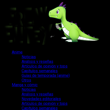
Saltar
al
contenido
Menú
Anime
principal
Noticias
Análisis y reseñas
Artículos de opinión y tops
Capítulos semanales
Guías de temporada (anime)
Otros
Manga y cómic
Noticias
Análisis y reseñas
Novedades editoriales
Artículos de opinión y tops
Capítulos semanales