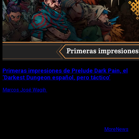
Primeras impresiones de Prelude Dark Pain, el
‘Darkest Dungeon español, pero táctico’
Marcos José Wagih
6 de agosto, 2026
X
Facebook
Instagram
Youtube
Copyright © Todos los derechos reservados.
|
MoreNews
por AF themes.