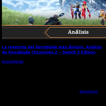
La revancha del Xenoblade más divisivo. Análisis
de Xenoblade Chronicles 2 – Switch 2 Edition
MiguelMalab
6 de agosto, 2026
X
Facebook
Instagram
Youtube
Copyright © Todos los derechos reservados.
|
MoreNews
por AF themes.