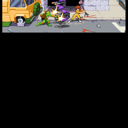
La modernización de Teenage Mutant Ninja Turtles:
Shredder’s Revenge
Esto es lo que llevó a Tribute Games a incluir refinamientos
más inteligentes, como atributos y movimientos únicos para
acentuar la personalidad de cada personaje. Sobre este tema
hanm querido compartir algunas impresiones desde el propio
estudio:
Hemos diseñado
Teenage Mutant Ninja Turtles: Shredder’s
Revenge
para que se asemeje a una temporada de la clásica
serie de dibujos animados de 1987, tratando cada fase como
si fuera un episodio propio. Emparejar elementos del
universo de las TMNT con los inventivos estilos de batalla