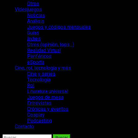
Otros
Videojuegos
Noticias
Análisis
Juegos y códigos mensuales
Guías
Indies
Otros (opinión, tops…)
Realidad Virtual
Periféricos
eSports
Cine, rol, tecnología y más
Cine y series
Tecnología
Rol
Literatura universal
Juegos de mesa
Entrevistas
Crónicas y eventos
Cosplay
Podcasting
Contacto
Buscar: