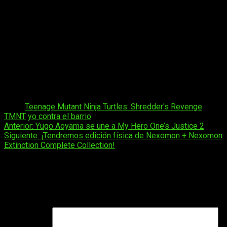
que los fans saben que pueden esperar de las Tortugas dio
como resultado el ritmo incesante de una película de acción.
Por ello el equilibrio del juego entre la personalidad de este
mundo icónico y las peleas desenfadadas es un subidón.
Jean-Francois Major, cofundador de Tribute Games
Tags:
Teenage Mutant Ninja Turtles: Shredder's Revenge
TMNT
yo contra el barrio
Navegación
Anterior:
Yugo Aoyama se une a My Hero One’s Justice 2
Siguiente:
¡Tendremos edición física de Nexomon + Nexomon
de
Extinction Complete Collection!
entradas
Deja una respuesta
Tu dirección de correo electrónico no será publicada.
Los
campos obligatorios están marcados con
*