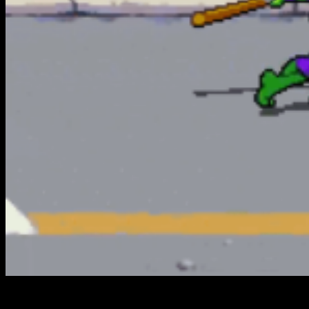
os creadores de
Teenage Mutant Ninja