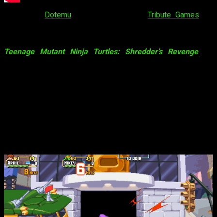
La editora
Dotemu
y la desarrolladora
Tribute Games
, en
colaboración con Nickelodeon, han detallado hoy parte de la
visión que tienen para canalizar y evolucionar la diversión
atemporal de los
beat-em-ups
y que han usado para crear
Teenage Mutant Ninja Turtles: Shredder’s Revenge
. La
nueva aventura de los héroes de concha dura llegará a PC,
Nintendo Switch, PlayStation 4 y Xbox One este verano.
Basándose en su amor por el mundo de las Tortugas Ninja,
Tribute Games ha analizado los anteriores
beat-em-ups
de la
serie para asegurarse de que
Teenage Mutant Ninja Turtles:
Shredder’s Revenge
captura fielmente el espíritu de las TMNT
y sus juegos más clásicos. Ofrecer una experiencia mejorada,
y a su vez modernizada, aquella que los fans merecen, era
una de las cosas más importantes para el equipo.