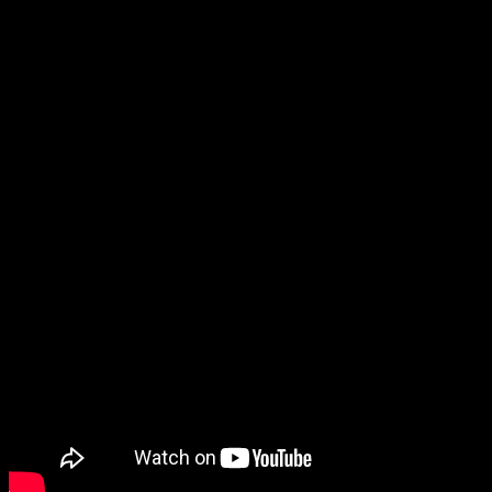
L
Turtles: Shredder’s Revenge
nos hablan de la
modernización de un clásico del
beat-em-up
en
su nuevo vídeo entre bastidores. ¿Queréis saber
más al respecto? No os preocupéis, os lo
contamos todo a continuación.
Sobre la modernización de
Teenage
Mutant Ninja Turtles: Shredder’s
Revenge