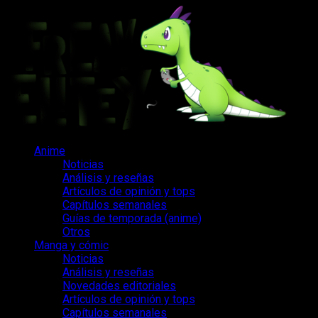
Saltar
al
contenido
Menú
Anime
principal
Noticias
Análisis y reseñas
Artículos de opinión y tops
Capítulos semanales
Guías de temporada (anime)
Otros
Manga y cómic
Noticias
Análisis y reseñas
Novedades editoriales
Artículos de opinión y tops
Capítulos semanales