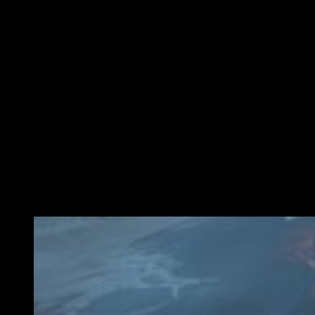
En
Dawn of War III
tendremos acceso a las tres facciones
del juego, Marines Espaciales, Orkos y Eldar, y una selección
de poderosos héroes de élite.
Qué nos trae la beta
La beta abierta de
Dawn of War llegará el 21 de abril, y
también incluirá una serie de
Doctrinas
para que puedas
comenzar a experimentar con el equipamiento de tu ejército
para diferentes escenarios estratégicos, y el
Pintor del
Ejército
, para personalizar la apariencia que tienen tus
soldados.
Puedes competir contra otros jugadores en
batallas personalizadas o auto-emparejado con una
selección de tres mapas diferentes
.