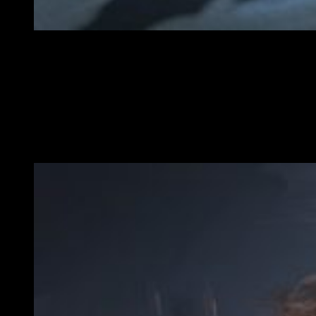
Podrás luchar en tiempo real contra otro jugador en batal
También se puede ver las skins de los
Maestros de la
Guerra
en la acción e incluso probarlas a escala
.
La skin
de la reina oscura para Lady Solaria, la skin del fantasma
vidente para Farseer Taldeer, y la «Big Kustom» skin para
Beauty estarán disponibles también en la beta.
Para tener
estas apariencias en el juego completo será necesario
precomprarlo.