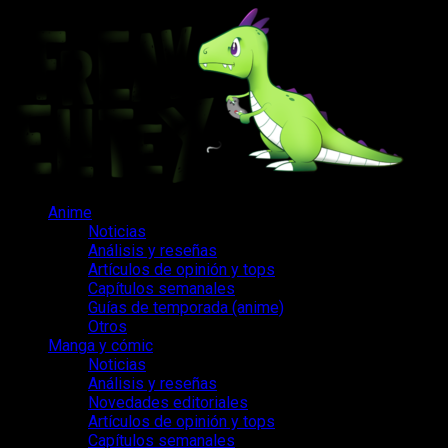
Saltar
al
contenido
Menú
Anime
principal
Noticias
Análisis y reseñas
Artículos de opinión y tops
Capítulos semanales
Guías de temporada (anime)
Otros
Manga y cómic
Noticias
Análisis y reseñas
Novedades editoriales
Artículos de opinión y tops
Capítulos semanales