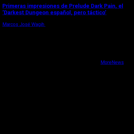
Primeras impresiones de Prelude Dark Pain, el
‘Darkest Dungeon español, pero táctico’
Marcos José Wagih
6 de agosto, 2026
X
Facebook
Instagram
Youtube
Copyright © Todos los derechos reservados.
|
MoreNews
por AF themes.