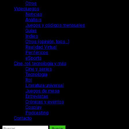
Otros
Videojuegos
Noticias
Análisis
Juegos y códigos mensuales
Guías
Indies
Otros (opinión, tops…)
Realidad Virtual
Periféricos
eSports
Cine, rol, tecnología y más
Cine y series
Tecnología
Rol
Literatura universal
Juegos de mesa
Entrevistas
Crónicas y eventos
Cosplay
Podcasting
Contacto
Buscar: