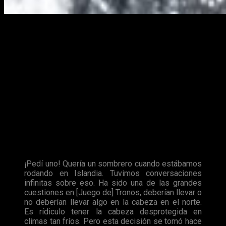
Ya pasada la fiebre
Juego de Tronos
os traemos algunas
preguntas que
Kit Harington
el actor encargado de dar vida a
uno de los personajes más famosos de
Juego de Tronos
–
Jon Nieve
– ha resuelto en una entrevista para
New York
Times
.
Cuidado Spoilers
Teniendo en cuenta el
clima
que tiene que hacer en
Islandia
,
país en el que toma lugar el rodaje de la serie, ya que es el
sitio perfecto para rodar las escenas de el Norte de
Poniente
, más de uno
debería de llevar un gorrito
o algo,
un sombrero al menos.
¡Pedí uno! Quería un sombrero cuando estábamos
rodando en Islandia. Tuvimos conversaciones
infinitas sobre eso. Ha sido una de las grandes
cuestiones en [Juego de] Tronos, deberían llevar o
no deberían llevar algo en la cabeza en el norte.
Es rídiculo tener la cabeza desprotegida en
climas tan fríos. Pero esta decisión se tomó hace