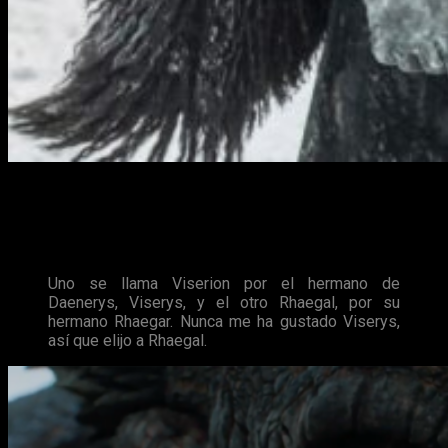
Actualmente, ya sabemos cual es el linaje de
Jon Nieve
, por
lo tanto sabemos que uno de los dos dragones que quedan
por parte de
Daenerys Targaryen
, debe ser elegido por el
«bastardo», ¿pero cuál?:
Uno se llama Viserion por el hermano de
Daenerys, Viserys, y el otro Rhaegal, por su
hermano Rhaegar. Nunca me ha gustado Viserys,
así que elijo a Rhaegal.