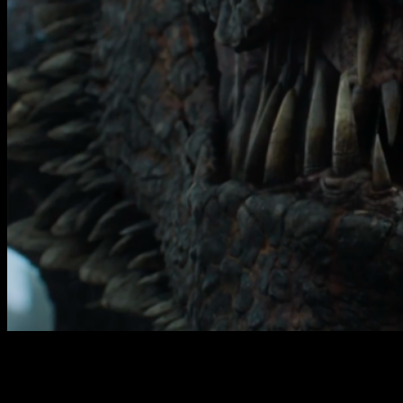
Por suerte para él, ya que el
Rey de la Noche
monta a manos
de
Viserion
con quien consiguió
destruir El Muro
y pasar
con el ejército de caminantes blancos con el que dará más