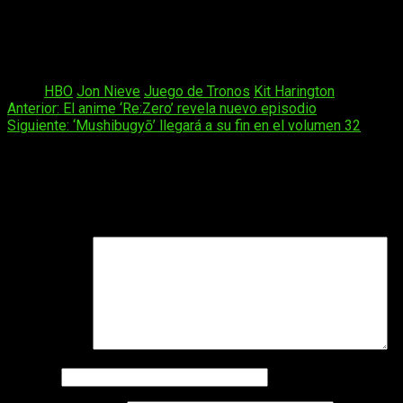
que un
problema a los habitantes de Poniente
.
[Estas declaraciones fueron tomadas antes de la emisión del sexto capítulo de
la séptima temporada de Juego de Tronos]
Tags:
HBO
Jon Nieve
Juego de Tronos
Kit Harington
Navegación
Anterior:
El anime ‘Re:Zero’ revela nuevo episodio
Siguiente:
‘Mushibugyō’ llegará a su fin en el volumen 32
de
entradas
Deja una respuesta
Tu dirección de correo electrónico no será publicada.
Los
campos obligatorios están marcados con
*
Comentario
*
Nombre