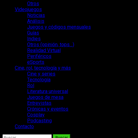
Otros
Videojuegos
Noticias
Análisis
Juegos y códigos mensuales
Guías
Indies
Otros (opinión, tops…)
Realidad Virtual
Periféricos
eSports
Cine, rol, tecnología y más
Cine y series
Tecnología
Rol
Literatura universal
Juegos de mesa
Entrevistas
Crónicas y eventos
Cosplay
Podcasting
Contacto
Buscar: