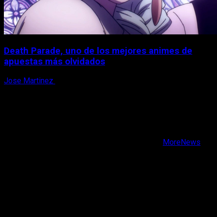
Death Parade, uno de los mejores animes de
apuestas más olvidados
Jose Martinez
7 de agosto, 2026
X
Facebook
Instagram
Youtube
Copyright © Todos los derechos reservados.
|
MoreNews
por AF themes.