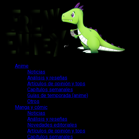
Saltar
al
contenido
Menú
Anime
principal
Noticias
Análisis y reseñas
Artículos de opinión y tops
Capítulos semanales
Guías de temporada (anime)
Otros
Manga y cómic
Noticias
Análisis y reseñas
Novedades editoriales
Artículos de opinión y tops
Capítulos semanales