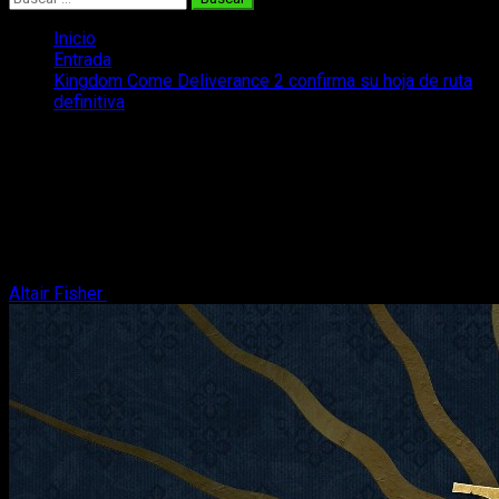
Inicio
Entrada
Kingdom Come Deliverance 2 confirma su hoja de ruta
definitiva
Kingdom Come Deliverance 2 confirma
su hoja de ruta definitiva
No ha salido aún, pero ya sabemos lo que llegará: Kingdom
Come Deliverance 2 revela su hoja de ruta para el futuro y
tendrá mucho contenido.
Altair Fisher
23 de enero, 2025
3 minutos de lectura