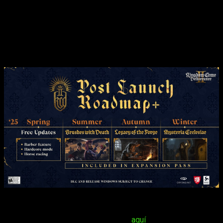
Invierno:
Mysteria Ecclesia
– Entra en el monasterio de
Sedlec, donde la intriga es profunda. Encargado de una
misión encubierta, Henry deberá navegar por la
compleja dinámica de la región, descubriendo verdades
ocultas y sorteando un laberinto de intereses
contrapuestos
Como veis, un sinfín de novedades que hará que no salgamos
del medievo durante un buen puñado de semanas. Recuerda
que nosotros ya pudimos probarlo y
aquí
os trajimos nuestras