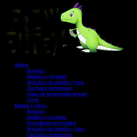
Saltar
al
contenido
Menú
Anime
principal
Noticias
Análisis y reseñas
Artículos de opinión y tops
Capítulos semanales
Guías de temporada (anime)
Otros
Manga y cómic
Noticias
Análisis y reseñas
Novedades editoriales
Artículos de opinión y tops
Capítulos semanales