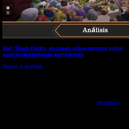
Sort Them Ducks, un juego sobre recoger patos
sorprendentemente entretenido
Marcos José Wagih
8 de agosto, 2026
X
Facebook
Instagram
Youtube
Copyright © Todos los derechos reservados.
|
MoreNews
por AF themes.