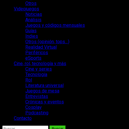
Otros
Videojuegos
Noticias
Análisis
Juegos y códigos mensuales
Guías
Indies
Otros (opinión, tops…)
Realidad Virtual
Periféricos
eSports
Cine, rol, tecnología y más
Cine y series
Tecnología
Rol
Literatura universal
Juegos de mesa
Entrevistas
Crónicas y eventos
Cosplay
Podcasting
Contacto
Buscar: