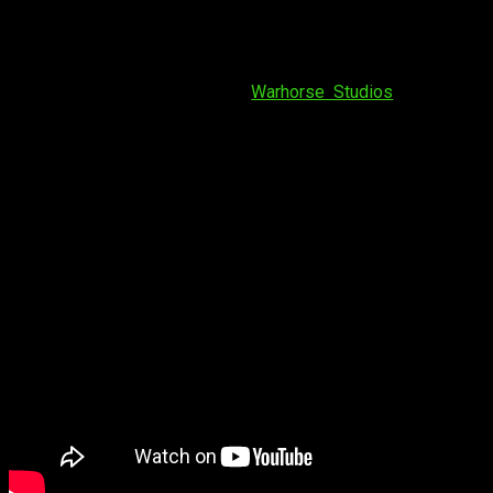
hay bastantes lanzamientos potentes, uno de ellos es
Kingdom Come Deliverance 2
. Será el próximo
4 de febrero
cuando
Kingdom Come Deliverance 2
llegue a
PC,
PlayStation 5 y Xbox Series S|X
. Y a pesar de no haber
salido aún a la venta, desde
Warhorse Studios
acaban de
revelar su
hoja
de
ruta
postlanzamiento.
Kingdom Come Deliverance 2 revela su
hoja de ruta