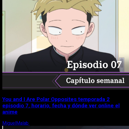
You and I Are Polar Opposites temporada 2
episodio 7, horario, fecha y dónde ver online el
anime
MiguelMalab
9 de agosto, 2026