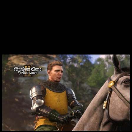
bulliciosas, todos recreados con un realismo sorprendente
que promete sumergir a los jugadores en un mundo medieval
lleno de desafíos y aventuras.
Kingdom Come Deliverance 2
nos
recuerda su nueva fecha de
lanzamiento junto con un tráiler inédito