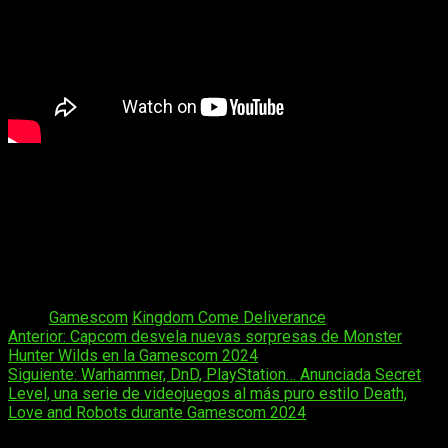
Kingdom Come: Deliverance II
se perfila como
un
emocionante viaje a través de una Europa medieval llena
de conflictos y traiciones
, con una jugabilidad que retoma el
combate realista del primer título, enriquecido con nuevas
mecánicas y desafíos. A pesar del retraso, la anticipación
sigue creciendo, y los fanáticos cuentan los días hasta poder
empuñar de nuevo la espada de Henry en febrero de 2025.
Tags:
Gamescom
Kingdom Come Deliverance
Navegación
Anterior:
Capcom desvela nuevas sorpresas de Monster
Hunter Wilds en la Gamescom 2024
de
Siguiente:
Warhammer, DnD, PlayStation… Anunciada Secret
entradas
Level, una serie de videojuegos al más puro estilo Death,
Love and Robots durante Gamescom 2024