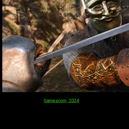
En el marco de la
Gamescom 2024
, Warhorse Studios ha
sorprendido a los fans con un adelanto exclusivo de
Kingdom
Come: Deliverance 2
, mostrando por primera vez las
impresionantes ubicaciones y la jugabilidad que definirán
esta secuela tan esperada con su
nuevo tráiler
. Este
anuncio ha servido para paliar la espera. Recordemos, pues,