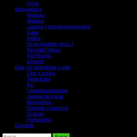
Otros
Videojuegos
Noticias
Análisis
Juegos y códigos mensuales
Guías
Indies
Otros (opinión, tops…)
Realidad Virtual
Periféricos
eSports
Cine, rol, tecnología y más
Cine y series
Tecnología
Rol
Literatura universal
Juegos de mesa
Entrevistas
Crónicas y eventos
Cosplay
Podcasting
Contacto
Buscar: