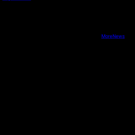
X
Facebook
Instagram
Youtube
Copyright © Todos los derechos reservados.
|
MoreNews
por AF themes.