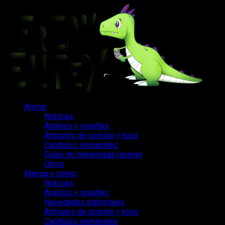
Saltar
al
contenido
Menú
Anime
principal
Noticias
Análisis y reseñas
Artículos de opinión y tops
Capítulos semanales
Guías de temporada (anime)
Otros
Manga y cómic
Noticias
Análisis y reseñas
Novedades editoriales
Artículos de opinión y tops
Capítulos semanales