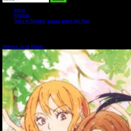
Inicio
Entrada
‘Kimi ni Todoke’, pausa antes del final
‘Kimi ni Todoke’, pausa antes del final
Marcos José Wagih
14 de julio, 2017
3 minutos de lectura