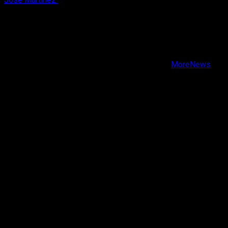
X
Facebook
Instagram
Youtube
Copyright © Todos los derechos reservados.
|
MoreNews
por AF themes.