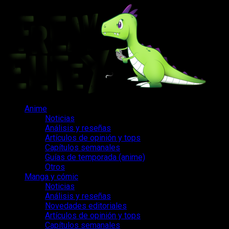
Saltar
al
contenido
Menú
Anime
principal
Noticias
Análisis y reseñas
Artículos de opinión y tops
Capítulos semanales
Guías de temporada (anime)
Otros
Manga y cómic
Noticias
Análisis y reseñas
Novedades editoriales
Artículos de opinión y tops
Capítulos semanales