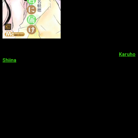
Así lo ha confirmado parte
del
staff
de la revista
Bessatsu Margaret
, de Shūeisha. De
hecho, la noticia fue lanzada para justificar la no presencia del
siguiente capítulo en el último número de la revista.
Karuho
Shiina
,
mangaka
responsable tanto del dibujo como de la
historia,
enfermó repentinamente
. A raíz de dichos
acontecimientos, ha tenido que tomarse un breve
descanso. Asimismo, parece que no debemos preocuparnos
por el estado de Shiina, pues el manga volverá el próximo
12
de agosto
. Además, el regreso de la artista y su obra
coincidirán con el
comienzo del arco final
de
Kimi ni
Todoke
. La propia revista ya había confirmado, anteriormente,
que
el siguiente arco sería el final de
Kimi ni Todoke
tras
11 años en activo
.
Datos sobre
Kimi ni Todoke
Kimi ni Todoke
es un manga escrito y dibujado por Karuhi