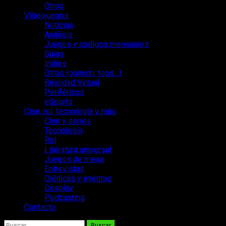
Otros
Videojuegos
Noticias
Análisis
Juegos y códigos mensuales
Guías
Indies
Otros (opinión, tops…)
Realidad Virtual
Periféricos
eSports
Cine, rol, tecnología y más
Cine y series
Tecnología
Rol
Literatura universal
Juegos de mesa
Entrevistas
Crónicas y eventos
Cosplay
Podcasting
Contacto
Buscar: