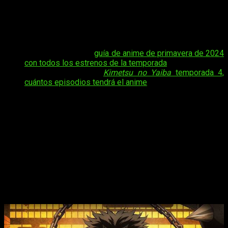
tocará despedirme. Pese a ello, seguiré contándoos
cuándo,
dónde y cómo ver el anime online, en español y de
manera legal
Kimetsu no Yaiba
temporada 4 episodio 2
del anime
.
Tal vez te interese:
guía de anime de primavera de 2024
con todos los estrenos de la temporada
.
Tal vez te interese:
Kimetsu no Yaiba
temporada 4,
cuántos episodios tendrá el anime
Os diré todo enseguida, pero antes quiero preguntaros si
estáis en la misma situación que yo o no.
Siento genuina
curiosidad por saber si mi decepción es demasiado
exagerada
o si, al igual que yo, a muchos de vosotros os ha
dolido tanto como a mí. En cualquier caso, no me voy más por
las ramas, que al final no os cuento lo verdaderamente
importante: la fecha.
Kimetsu no Yaiba
temporada 4, cuándo y dónde
ver el episodio 2 del anime