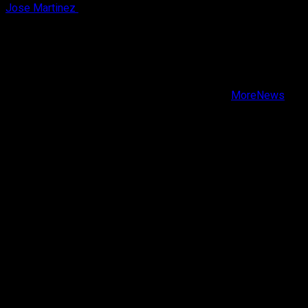
Jose Martinez
7 de agosto, 2026
X
Facebook
Instagram
Youtube
Copyright © Todos los derechos reservados.
|
MoreNews
por AF themes.