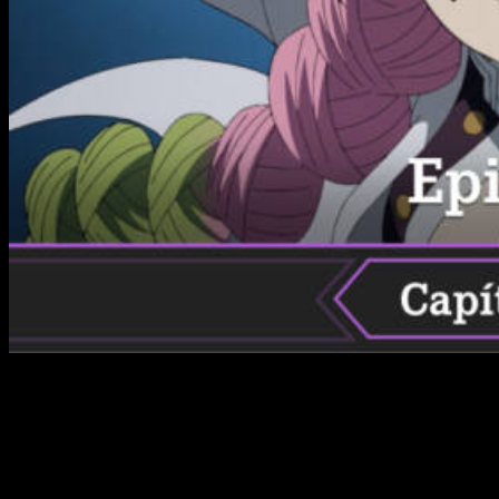
Después de llevarnos una decepción bastante grande al
saber que la serie será especialmente corta, resulta más
complicado esperar con ganas un nuevo capítulo. Al menos
para mí. Voy a ser sincero, aunque tengo ganas de ver uno
nuevo, no puedo encarar esta
season
con la misma ilusión
sabiendo que, cuando empiece a engancharme, casi que me