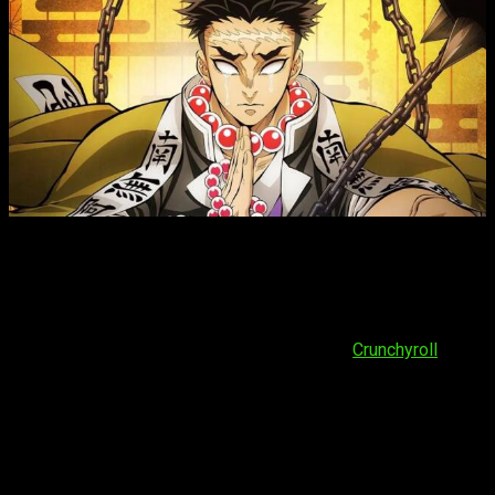
Kimetsu no Yaiba T4, cuándo y dónde ver el episodio 2 del
anime
El segundo capítulo de
Demon Slayer
, también conocida
como
Guardianes de la noche
, llegará el próximo
domingo
19 de mayo de 2024
. La plataforma responsable de su
emisión será una vieja conocida por todos:
Crunchyroll
. En lo
que respecta al horario por país, esperamos que sea este:
España (Península y Baleares):
a las
20:45
horas
España (Islas Canarias):
a las
19:45
horas
Argentina:
a las
15:45
horas
Uruguay:
a las
15:45
horas
Brasil:
a las
15:45
horas