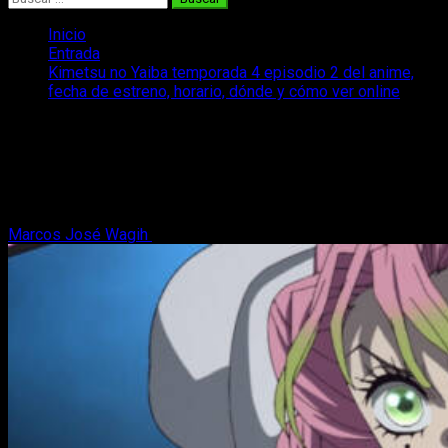
Inicio
Entrada
Kimetsu no Yaiba temporada 4 episodio 2 del anime,
fecha de estreno, horario, dónde y cómo ver online
Kimetsu no Yaiba temporada 4 episodio
2 del anime, fecha de estreno, horario,
dónde y cómo ver online
Marcos José Wagih
12 de mayo, 2024
2 minutos de lectura