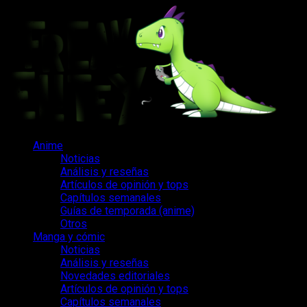
Saltar
al
contenido
Menú
Anime
principal
Noticias
Análisis y reseñas
Artículos de opinión y tops
Capítulos semanales
Guías de temporada (anime)
Otros
Manga y cómic
Noticias
Análisis y reseñas
Novedades editoriales
Artículos de opinión y tops
Capítulos semanales