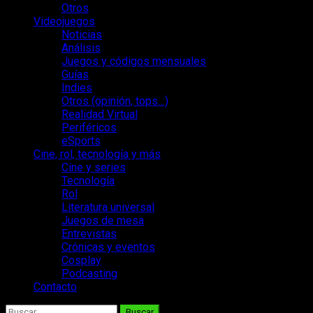
Otros
Videojuegos
Noticias
Análisis
Juegos y códigos mensuales
Guías
Indies
Otros (opinión, tops…)
Realidad Virtual
Periféricos
eSports
Cine, rol, tecnología y más
Cine y series
Tecnología
Rol
Literatura universal
Juegos de mesa
Entrevistas
Crónicas y eventos
Cosplay
Podcasting
Contacto
Buscar: