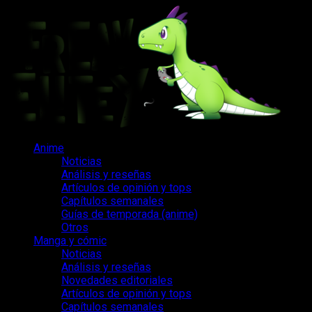
Saltar
al
contenido
Menú
Anime
principal
Noticias
Análisis y reseñas
Artículos de opinión y tops
Capítulos semanales
Guías de temporada (anime)
Otros
Manga y cómic
Noticias
Análisis y reseñas
Novedades editoriales
Artículos de opinión y tops
Capítulos semanales