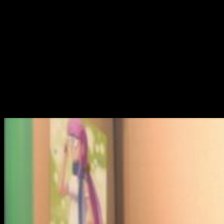
La segunda batalla
El episodio comienza donde termina el primero. Una mujer
aparece frente a
Yūya
, llevando simplemente una gabardina.
Esta le pide que mire sus prominentes senos. Dado el
carácter ligeramente pervertido del protagonista, este
accede, cayendo en la trampa de la mujer. Este hecho hará
que
Hitomi
aparezca, y comience una
batalla a muerte
, de
nuevo.
Buscando alianza