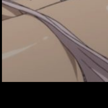
La
animación
de esta serie es
una maravilla
. Me gusta
desde el estreno, simplemente por las
batallas
. En este
capítulo cabe destacar los ataques de la mujer puercoespín,
la destrucción de escenario en esa batalla, los
efectos de
sonido
y la
banda sonora
, que te mantiene en
tensión