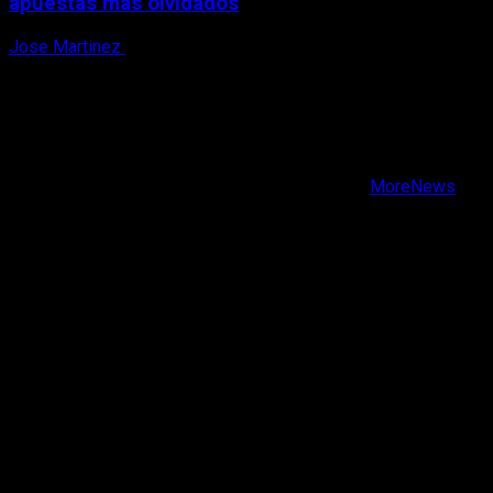
apuestas más olvidados
Jose Martinez
7 de agosto, 2026
X
Facebook
Instagram
Youtube
Copyright © Todos los derechos reservados.
|
MoreNews
por AF themes.