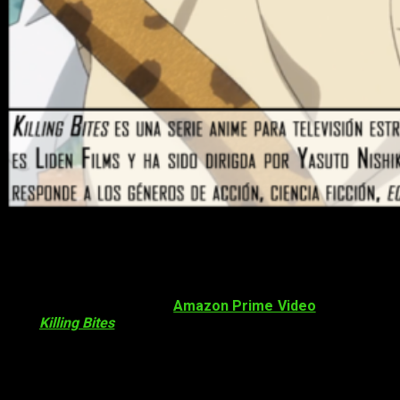
Killing Bites
episodio 2: «Mierda, igual
me enamoro de
ti»
Por fin se ha publicado en
Amazon Prime Video
el
episodio
2
de
Killing Bites
. Y, por supuesto, un servidor lo ha visto y va
a opinar sobre ello. Sin más dilatación, comienzo con ello.
Resumen del episodio