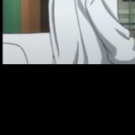
Una vez finalizada la batalla, aparece otro personaje que
aparentemente tomará peso relativo en la serie. Su nombre
es
Ichinosuke Okajima
. Perteneciente al zaibatsu de
Ishida
,
acude a Hitomi en busca de ayuda para su clan. La chica
rechaza la idea, argumentando que no lo hace porque es la
más fuerte y no necesita ayuda. Al final, consigue aceptar
gracias a un mensaje que recibe de su querido
Reichii
.
En esta parte no tengo mucho más que que comentar.
Simplemente quisiera mostrar la escena que hizo que
perdiera la batalla psicológica contra la serie: