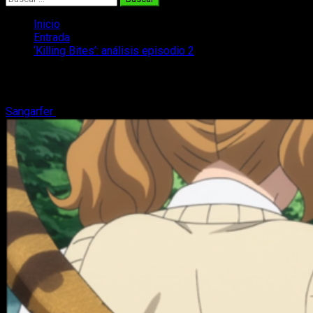
Inicio
Entrada
‘Killing Bites’: análisis episodio 2
‘Killing Bites’: análisis episodio 2
Sangarfer
28 de enero, 2018
3 minutos de lectura