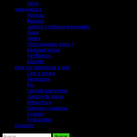
Otros
Videojuegos
Noticias
Análisis
Juegos y códigos mensuales
Guías
Indies
Otros (opinión, tops…)
Realidad Virtual
Periféricos
eSports
Cine, rol, tecnología y más
Cine y series
Tecnología
Rol
Literatura universal
Juegos de mesa
Entrevistas
Crónicas y eventos
Cosplay
Podcasting
Contacto
Buscar: