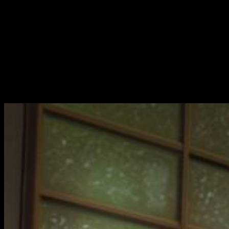
A pesar de ser un animal salvaje, tiene su corazoncito.
Vuelta a clase
Como toda persona normal, Hitomi tiene que acudir a clase. Y
qué mejor que ir con su compañero Yūya. En clase, se
encuentran con un amigo de Yūya, que representa fielmente al
modelo de salido amante de los simuladores de citas
perfecto. Tras una clase aburrida, Hitomi va al baño, donde se
encuentra con
Eruza Nakanishi
.