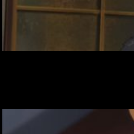
Aquí
se desmadra todo
: Eruza roba la ropa interior de
Hitomi, sale corriendo, descubre su poder, y están dispuestas
a pelear otra vez a muerte. Y así hacen hasta que un gorila y
un humano —que no desvela su forma animal— entran en
escena, proclamando que pelear antes de los Killing Bites
está penalizado.
Opinión del capítulo