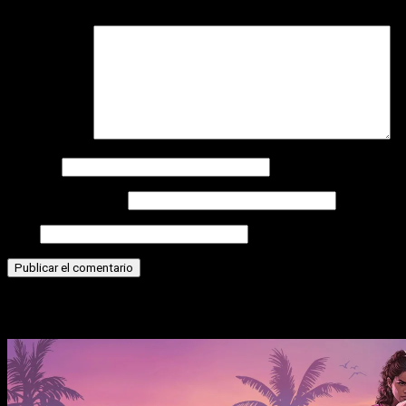
campos obligatorios están marcados con
*
Comentario
*
Nombre
Correo electrónico
Web
Historias relacionadas