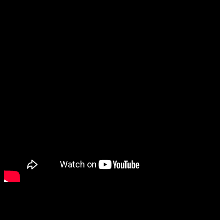
APLUS
, desarrolladora del videojuego
Little Witch Academia
,
trabajará con Arc System Works en el desarrollo de este
juego. Aunque todavía no se sabe el precio de salida,