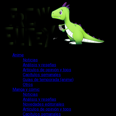
Saltar
al
contenido
Menú
Anime
principal
Noticias
Análisis y reseñas
Artículos de opinión y tops
Capítulos semanales
Guías de temporada (anime)
Otros
Manga y cómic
Noticias
Análisis y reseñas
Novedades editoriales
Artículos de opinión y tops
Capítulos semanales