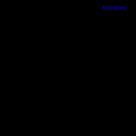
Copyright © Todos los derechos reservados.
|
MoreNews
por AF themes.