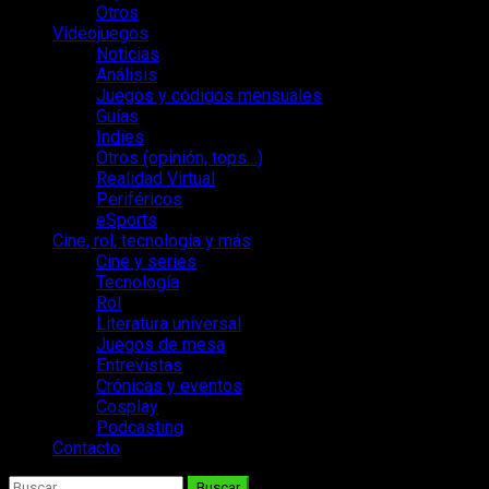
Otros
Videojuegos
Noticias
Análisis
Juegos y códigos mensuales
Guías
Indies
Otros (opinión, tops…)
Realidad Virtual
Periféricos
eSports
Cine, rol, tecnología y más
Cine y series
Tecnología
Rol
Literatura universal
Juegos de mesa
Entrevistas
Crónicas y eventos
Cosplay
Podcasting
Contacto
Buscar: