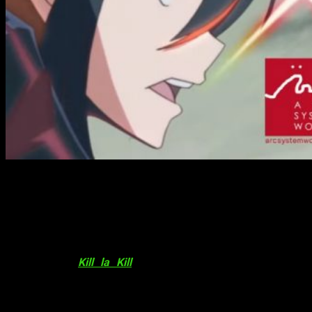
La famosa serie
Kill la Kill
tendrá un
videojuego el próximo año
¡Muy buenas! El pasado sábado apareció durante la emisión
de la serie
Darling in the FRANXX
un anuncio que confirmó
que la serie
Kill la Kill
tendrá un videojuego para el
próximo año
. El nuevo proyecto une a la compañía que
produció la serie,
Trigger
, y la distribuidora
Arc System
Works
.