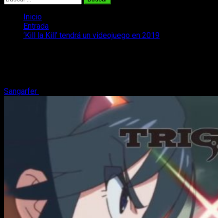
Inicio
Entrada
‘Kill la Kill’ tendrá un videojuego en 2019
‘Kill la Kill’ tendrá un videojuego en
2019
Sangarfer
18 de junio, 2018
2 minutos de lectura