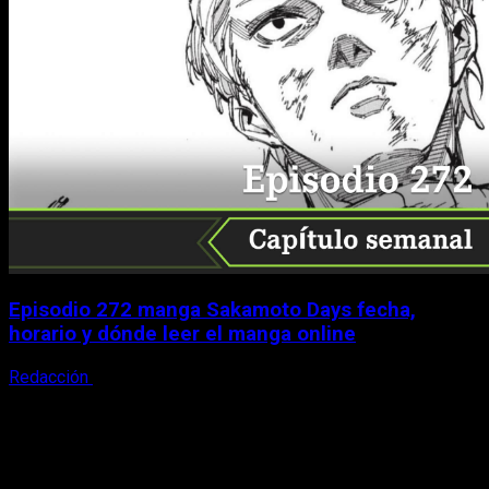
Episodio 272 manga Sakamoto Days fecha,
horario y dónde leer el manga online
Redacción
9 de agosto, 2026
X
Facebook
Instagram
Youtube